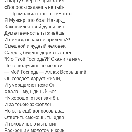
И карту Сбер не прихватил.
«Вопросы задаешь не ты!»
— Промолвил голос с темноты,
Я Мункир, это брат Накир,_
Закончился твой дуньи пир!
Думал вечность ты живёшь
И никогда к нам не придёшь?!
Смешной и чудный человек,
Садись, будешь держать ответ!
*Кто Твой Господь?!* Скажи ка нам,
Не то получишь по мозгам!
— Мой Господь — Аллах Всевышний,
Он создаëт, дарует жизни,
И умерщвляет тоже Он,
Хвала Ему, Единый Бог!
Ну хорошо, ответ зачтëн,
И за тобою закреплëн,
Но есть ещё вопросов два,
Ответить сможешь ты едва
И голову твою мы в миг
Раскрошим молотом и крик,