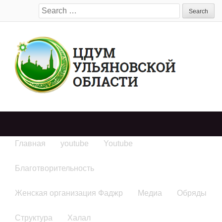
Search
for:
Главная
youtube
Youtube
Благотворительность
Женская организация Фаджр
Медиа
Обряды
Структура
Халал