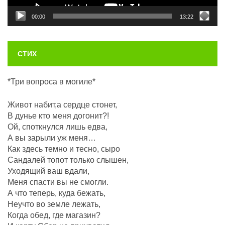
00:00
13:22
СТИХ
*Три вопроса в могиле*
Живот набит,а сердце стонет,
В дунье кто меня догонит?!
Ой, споткнулся лишь едва,
А вы зарыли уж меня…
Как здесь темно и тесно, сыро
Сандалей топот только слышен,
Уходящий ваш вдали,
Меня спасти вы не смогли.
А что теперь, куда бежать,
Неучто во земле лежать,
Когда обед, где магазин?