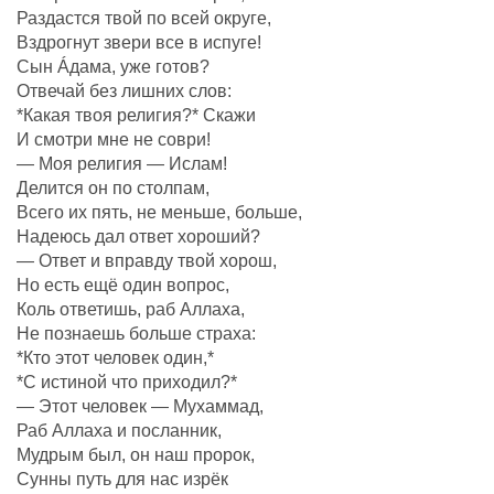
Раздастся твой по всей округе,
Вздрогнут звери все в испуге!
Сын Áдама, уже готов?
Отвечай без лишних слов:
*Какая твоя религия?* Скажи
И смотри мне не соври!
— Моя религия — Ислам!
Делится он по столпам,
Всего их пять, не меньше, больше,
Надеюсь дал ответ хороший?
— Ответ и вправду твой хорош,
Но есть ещё один вопрос,
Коль ответишь, раб Аллаха,
Не познаешь больше страха:
*Кто этот человек один,*
*С истиной что приходил?*
— Этот человек — Мухаммад,
Раб Аллаха и посланник,
Мудрым был, он наш пророк,
Сунны путь для нас изрёк