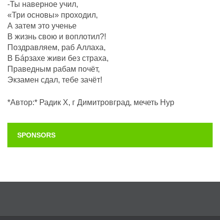
-Ты наверное учил,
«Три основы» проходил,
А затем это ученье
В жизнь свою и воплотил?!
Поздравляем, раб Аллаха,
В Бáрзахе живи без страха,
Праведным рабам почëт,
Экзамен сдал, тебе зачёт!
*Автор:* Радик Х, г Димитровград, мечеть Нур
SPONSORS