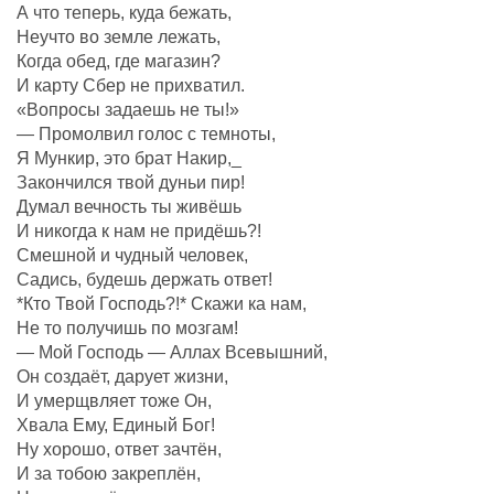
А что теперь, куда бежать,
Неучто во земле лежать,
Когда обед, где магазин?
И карту Сбер не прихватил.
«Вопросы задаешь не ты!»
— Промолвил голос с темноты,
Я Мункир, это брат Накир,_
Закончился твой дуньи пир!
Думал вечность ты живёшь
И никогда к нам не придёшь?!
Смешной и чудный человек,
Садись, будешь держать ответ!
*Кто Твой Господь?!* Скажи ка нам,
Не то получишь по мозгам!
— Мой Господь — Аллах Всевышний,
Он создаëт, дарует жизни,
И умерщвляет тоже Он,
Хвала Ему, Единый Бог!
Ну хорошо, ответ зачтëн,
И за тобою закреплëн,