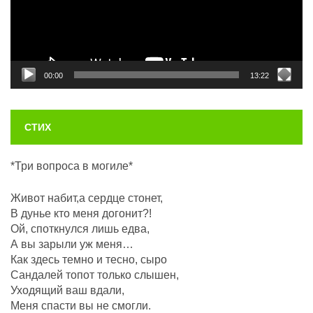
00:00
13:22
СТИХ
*Три вопроса в могиле*
Живот набит,а сердце стонет,
В дунье кто меня догонит?!
Ой, споткнулся лишь едва,
А вы зарыли уж меня…
Как здесь темно и тесно, сыро
Сандалей топот только слышен,
Уходящий ваш вдали,
Меня спасти вы не смогли.