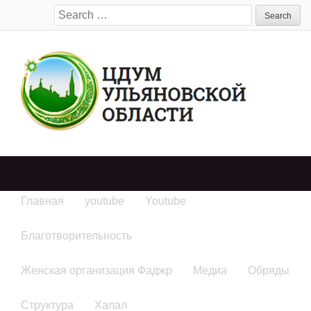
Search
for:
Главная
youtube
Youtube
Благотворительность
Женская организация Фаджр
Медиа
Обряды
Структура
Халал