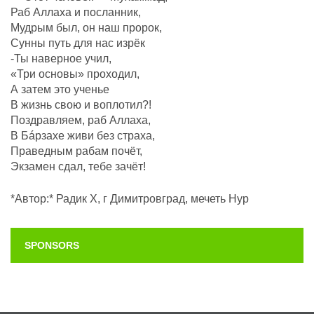
Раб Аллаха и посланник,
Мудрым был, он наш пророк,
Сунны путь для нас изрёк
-Ты наверное учил,
«Три основы» проходил,
А затем это ученье
В жизнь свою и воплотил?!
Поздравляем, раб Аллаха,
В Бáрзахе живи без страха,
Праведным рабам почëт,
Экзамен сдал, тебе зачёт!
*Автор:* Радик Х, г Димитровград, мечеть Нур
SPONSORS