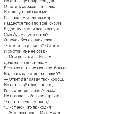
Но есть ещё вопросов два,
Ответить сможешь ты едва
И голову твою мы в миг
Раскрошим молотом и крик,
Раздастся твой по всей округе,
Вздрогнут звери все в испуге!
Сын Áдама, уже готов?
Отвечай без лишних слов:
*Какая твоя религия?* Скажи
И смотри мне не соври!
— Моя религия — Ислам!
Делится он по столпам,
Всего их пять, не меньше, больше,
Надеюсь дал ответ хороший?
— Ответ и вправду твой хорош,
Но есть ещё один вопрос,
Коль ответишь, раб Аллаха,
Не познаешь больше страха:
*Кто этот человек один,*
*С истиной что приходил?*
— Этот человек — Мухаммад,