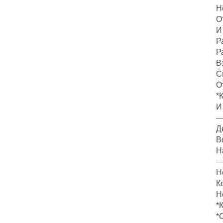
Н
О
И
Р
Р
В
С
О
*
И
—
Д
В
Н
—
Н
К
Н
*
*