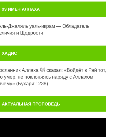
99 ИМЁН АЛЛАХА
уль-Джаляль уаль-икрам — Обладатель
еличия и Щедрости
ХАДИС
анник Аллаха ﷺ сказал: «Войдёт в Рай тот,
то умер, не поклоняясь наряду с Аллахом
ичему» (Бухари:1238)
АКТУАЛЬНАЯ ПРОПОВЕДЬ
идеоплеер