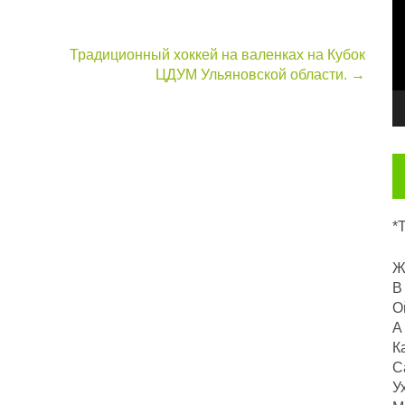
Традиционный хоккей на валенках на Кубок
ЦДУМ Ульяновской области.
→
*
Ж
В
О
А
К
С
У