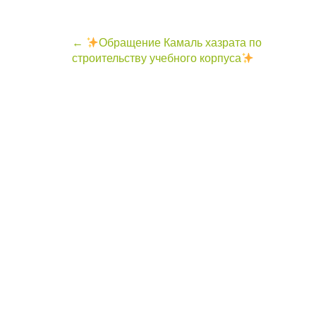
Post
←
Обращение Камаль хазрата по
строительству учебного корпуса
navigation