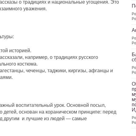
рассказы о традициях и национальные угощения. Это
П
взаимного уважения.
Po
Po
А
ьтуры:
Po
Po
той историей.
Б
ассказали, например, о традициях русского
с
ального костюма.
Po
агестанцы, чеченцы, таджики, киргизы, афганцы и
Po
аями.
О
п
м
м
п
важный воспитательный урок. Основной посыл,
И
о детей, основан на кораническом принципе: перед
Po
ад другим и лучшие из людей — самые
Po