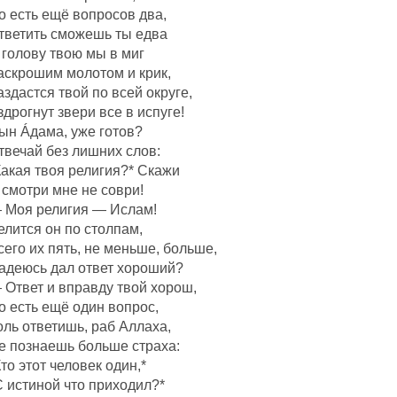
о есть ещё вопросов два,
тветить сможешь ты едва
 голову твою мы в миг
аскрошим молотом и крик,
аздастся твой по всей округе,
здрогнут звери все в испуге!
ын Áдама, уже готов?
твечай без лишних слов:
Какая твоя религия?* Скажи
 смотри мне не соври!
 Моя религия — Ислам!
елится он по столпам,
сего их пять, не меньше, больше,
адеюсь дал ответ хороший?
 Ответ и вправду твой хорош,
о есть ещё один вопрос,
оль ответишь, раб Аллаха,
е познаешь больше страха:
Кто этот человек один,*
С истиной что приходил?*