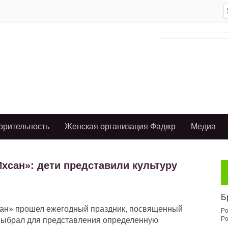
S
f
орительность
Женская организация Фаджр
Медиа
хсан»: дети представили культуру
Б
хсан» прошел ежегодный праздник, посвященный
Po
Po
выбрал для представления определенную