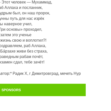
 Этот человек — Мухаммад,
аб Аллаха и посланник,
удрым был, он наш пророк,
унны путь для нас изрёк
Ты наверное учил,
Три основы» проходил,
 затем это ученье
 жизнь свою и воплотил?!
оздравляем, раб Аллаха,
 Бáрзахе живи без страха,
раведным рабам почëт,
кзамен сдал, тебе зачёт!
Автор:* Радик Х, г Димитровград, мечеть Нур
SPONSORS