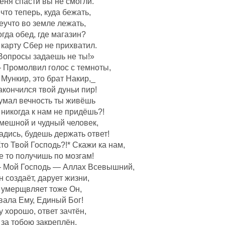
еня спасти вы не смогли.
 что теперь, куда бежать,
еучто во земле лежать,
огда обед, где магазин?
 карту Сбер не прихватил.
Вопросы задаешь не ты!»
 Промолвил голос с темноты,
 Мункир, это брат Накир,_
акончился твой дуньи пир!
умал вечность ты живёшь
 никогда к нам не придёшь?!
мешной и чудный человек,
адись, будешь держать ответ!
Кто Твой Господь?!* Скажи ка нам,
е то получишь по мозгам!
 Мой Господь — Аллах Всевышний,
н создаëт, дарует жизни,
 умерщвляет тоже Он,
вала Ему, Единый Бог!
у хорошо, ответ зачтëн,
 за тобою закреплëн,