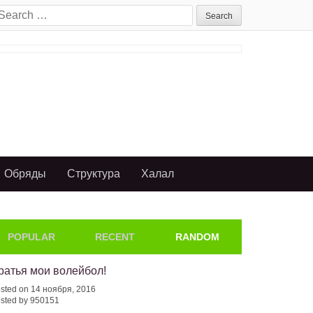
earch
or:
Обряды
Структура
Халал
POPULAR
RECENT
RANDOM
ратья мои волейбол!
sted on 14 ноября, 2016
sted by 950151