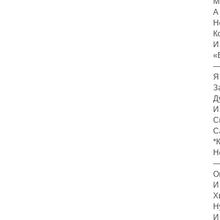
М
А
Н
К
И
«
—
Я
З
Д
И
С
С
*
Н
—
О
И
Х
Н
И