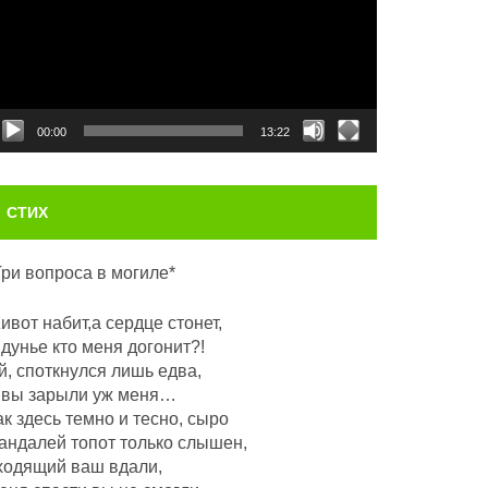
00:00
13:22
СТИХ
Три вопроса в могиле*
ивот набит,а сердце стонет,
 дунье кто меня догонит?!
й, споткнулся лишь едва,
 вы зарыли уж меня…
ак здесь темно и тесно, сыро
андалей топот только слышен,
ходящий ваш вдали,