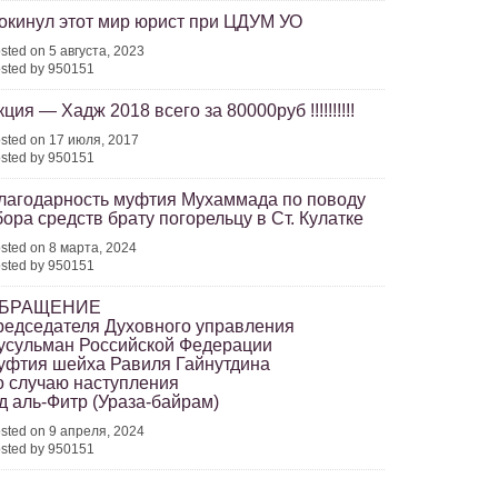
окинул этот мир юрист при ЦДУМ УО
sted on 5 августа, 2023
sted by 950151
кция — Хадж 2018 всего за 80000руб !!!!!!!!!!
sted on 17 июля, 2017
sted by 950151
лагодарность муфтия Мухаммада по поводу
бора средств брату погорельцу в Ст. Кулатке
sted on 8 марта, 2024
sted by 950151
БРАЩЕНИЕ
редседателя Духовного управления
усульман Российской Федерации
уфтия шейха Равиля Гайнутдина
о случаю наступления
д аль-Фитр (Ураза-байрам)
sted on 9 апреля, 2024
sted by 950151