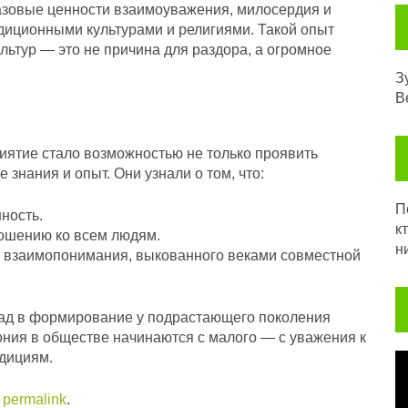
азовые ценности взаимоуважения, милосердия и
диционными культурами и религиями. Такой опыт
ультур — это не причина для раздора, а огромное
З
В
иятие стало возможностью не только проявить
 знания и опыт. Они узнали о том, что:
Посл
ность.
к
ношению ко всем людям.
н
х взаимопонимания, выкованного веками совместной
ад в формирование у подрастающего поколения
ония в обществе начинаются с малого — с уважения к
адициям.
В
e
permalink
.