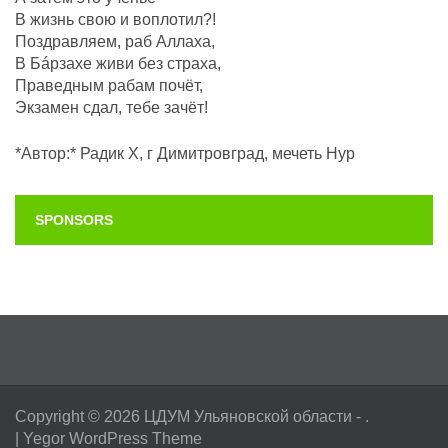
В жизнь свою и воплотил?!
Поздравляем, раб Аллаха,
В Бáрзахе живи без страха,
Праведным рабам почëт,
Экзамен сдал, тебе зачёт!
*Автор:* Радик Х, г Димитровград, мечеть Нур
SPONSORS
Copyright © 2026
ЦДУМ Ульяновской области
- .
|
Yegor WordPress Theme