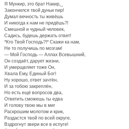
Я Мункир, это брат Накир,_
Закончился твой дуньи пир!
Думал вечность ты живёшь
И никогда к нам не придёшь?!
Смешной и чудный человек,
Садись, будешь держать ответ!
*Кто Твой Господь?!* Скажи ка нам,
Не то получишь по мозгам!
— Мой Господь — Аллах Всевышний,
Он создаëт, дарует жизни,
И умерщвляет тоже Он,
Хвала Ему, Единый Бог!
Ну хорошо, ответ зачтëн,
И за тобою закреплëн,
Но есть ещё вопросов два,
Ответить сможешь ты едва
И голову твою мы в миг
Раскрошим молотом и крик,
Раздастся твой по всей округе,
Вздрогнут звери все в испуге!