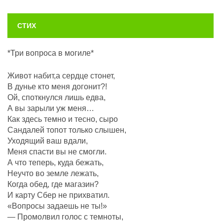
СТИХ
*Три вопроса в могиле*
Живот набит,а сердце стонет,
В дунье кто меня догонит?!
Ой, споткнулся лишь едва,
А вы зарыли уж меня…
Как здесь темно и тесно, сыро
Сандалей топот только слышен,
Уходящий ваш вдали,
Меня спасти вы не смогли.
А что теперь, куда бежать,
Неучто во земле лежать,
Когда обед, где магазин?
И карту Сбер не прихватил.
«Вопросы задаешь не ты!»
— Промолвил голос с темноты,