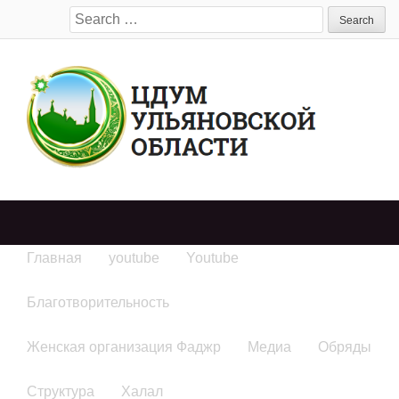
Search
for:
Главная
youtube
Youtube
Благотворительность
Женская организация Фаджр
Медиа
Обряды
Структура
Халал