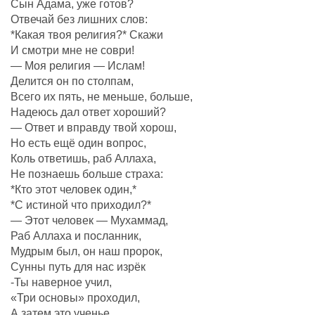
Сын Áдама, уже готов?
Отвечай без лишних слов:
*Какая твоя религия?* Скажи
И смотри мне не соври!
— Моя религия — Ислам!
Делится он по столпам,
Всего их пять, не меньше, больше,
Надеюсь дал ответ хороший?
— Ответ и вправду твой хорош,
Но есть ещё один вопрос,
Коль ответишь, раб Аллаха,
Не познаешь больше страха:
*Кто этот человек один,*
*С истиной что приходил?*
— Этот человек — Мухаммад,
Раб Аллаха и посланник,
Мудрым был, он наш пророк,
Сунны путь для нас изрёк
-Ты наверное учил,
«Три основы» проходил,
А затем это ученье