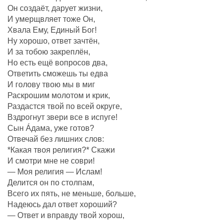
Он создаëт, дарует жизни,
И умерщвляет тоже Он,
Хвала Ему, Единый Бог!
Ну хорошо, ответ зачтëн,
И за тобою закреплëн,
Но есть ещё вопросов два,
Ответить сможешь ты едва
И голову твою мы в миг
Раскрошим молотом и крик,
Раздастся твой по всей округе,
Вздрогнут звери все в испуге!
Сын Áдама, уже готов?
Отвечай без лишних слов:
*Какая твоя религия?* Скажи
И смотри мне не соври!
— Моя религия — Ислам!
Делится он по столпам,
Всего их пять, не меньше, больше,
Надеюсь дал ответ хороший?
— Ответ и вправду твой хорош,