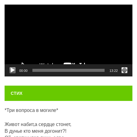
Видеоплеер
00:00
13:22
СТИХ
*Три вопроса в могиле*
Живот набит,а сердце стонет,
В дунье кто меня догонит?!