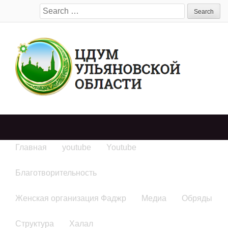
Search
for:
Главная
youtube
Youtube
Благотворительность
Женская организация Фаджр
Медиа
Обряды
Структура
Халал