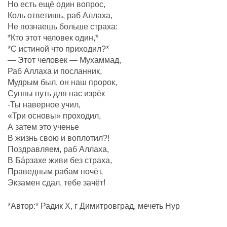
Но есть ещё один вопрос,
Коль ответишь, раб Аллаха,
Не познаешь больше страха:
*Кто этот человек один,*
*С истиной что приходил?*
— Этот человек — Мухаммад,
Раб Аллаха и посланник,
Мудрым был, он наш пророк,
Сунны путь для нас изрёк
-Ты наверное учил,
«Три основы» проходил,
А затем это ученье
В жизнь свою и воплотил?!
Поздравляем, раб Аллаха,
В Бáрзахе живи без страха,
Праведным рабам почëт,
Экзамен сдал, тебе зачёт!
*Автор:* Радик Х, г Димитровград, мечеть Нур