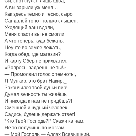
Ой, споткнулся лишь едва,
А вы зарыли уж меня…
Как здесь темно и тесно, сыро
Сандалей топот только слышен,
Уходящий ваш вдали,
Меня спасти вы не смогли.
А что теперь, куда бежать,
Неучто во земле лежать,
Когда обед, где магазин?
И карту Сбер не прихватил.
«Вопросы задаешь не ты!»
— Промолвил голос с темноты,
Я Мункир, это брат Накир,_
Закончился твой дуньи пир!
Думал вечность ты живёшь
И никогда к нам не придёшь?!
Смешной и чудный человек,
Садись, будешь держать ответ!
*Кто Твой Господь?!* Скажи ка нам,
Не то получишь по мозгам!
— Мой Господь — Аллах Всевышний,