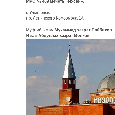
МРО № 469 мечеть «Ихсан»,
г. Ульяновск,
пр. Ленинского Комсомола 1А.
Муфтий, имам
Мухаммад хазрат Байбиков
Имам
Абдуллах хазрат Волков