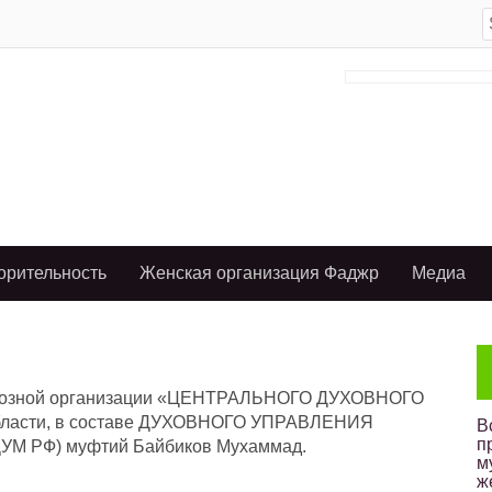
S
f
орительность
Женская организация Фаджр
Медиа
озной организации «ЦЕНТРАЛЬНОГО ДУХОВНОГО
ласти, в составе ДУХОВНОГО УПРАВЛЕНИЯ
В
п
 РФ) муфтий Байбиков Мухаммад.
м
ж