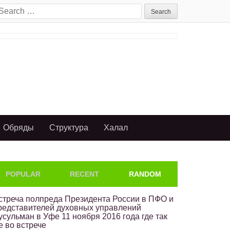
earch
or:
Обряды
Структура
Халал
POPULAR
RECENT
RANDOM
стреча полпреда Президента России в ПФО и
редставителей духовных управлений
усульман в Уфе 11 ноября 2016 года где так
е во встрече