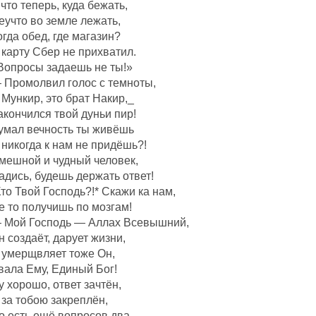
 что теперь, куда бежать,
еучто во земле лежать,
огда обед, где магазин?
 карту Сбер не прихватил.
Вопросы задаешь не ты!»
 Промолвил голос с темноты,
 Мункир, это брат Накир,_
акончился твой дуньи пир!
умал вечность ты живёшь
 никогда к нам не придёшь?!
мешной и чудный человек,
адись, будешь держать ответ!
Кто Твой Господь?!* Скажи ка нам,
е то получишь по мозгам!
 Мой Господь — Аллах Всевышний,
н создаëт, дарует жизни,
 умерщвляет тоже Он,
вала Ему, Единый Бог!
у хорошо, ответ зачтëн,
 за тобою закреплëн,
о есть ещё вопросов два,