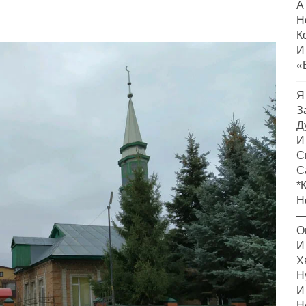
А
Н
К
И
«
—
Я
З
Д
И
С
С
*
Н
—
О
И
Х
Н
И
Н