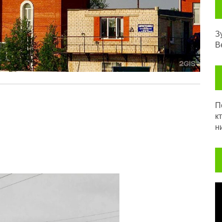
З
В
Посл
к
н
В