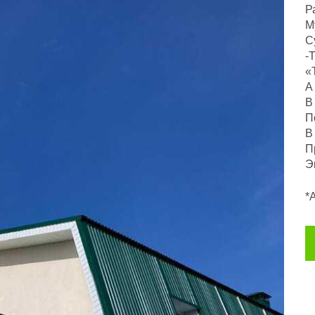
Р
М
С
-
«
А
В
П
В
П
Э
*