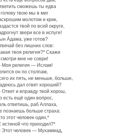
тветить сможешь ты едва
 голову твою мы в миг
аскрошим молотом и крик,
аздастся твой по всей округе,
здрогнут звери все в испуге!
ын Áдама, уже готов?
твечай без лишних слов:
Какая твоя религия?* Скажи
 смотри мне не соври!
 Моя религия — Ислам!
елится он по столпам,
сего их пять, не меньше, больше,
адеюсь дал ответ хороший?
 Ответ и вправду твой хорош,
о есть ещё один вопрос,
оль ответишь, раб Аллаха,
е познаешь больше страха:
Кто этот человек один,*
С истиной что приходил?*
 Этот человек — Мухаммад,