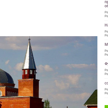
п
о
Po
Po
Н
Po
Po
М
Po
Po
Ф
Po
Po
с
Po
Po