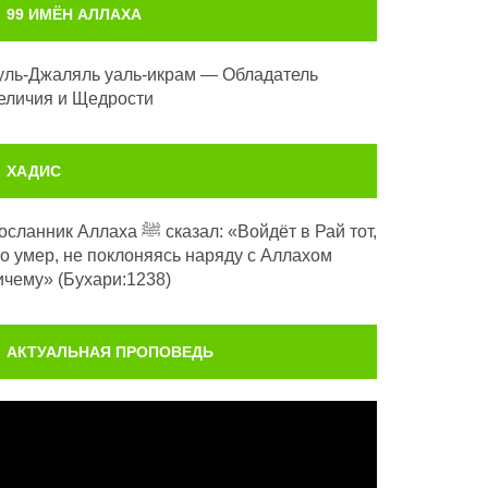
99 ИМЁН АЛЛАХА
уль-Джаляль уаль-икрам — Обладатель
еличия и Щедрости
ХАДИС
анник Аллаха ﷺ сказал: «Войдёт в Рай тот,
то умер, не поклоняясь наряду с Аллахом
ичему» (Бухари:1238)
АКТУАЛЬНАЯ ПРОПОВЕДЬ
идеоплеер