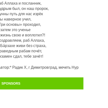
аб Аллаха и посланник,
удрым был, он наш пророк,
унны путь для нас изрёк
Ты наверное учил,
Три основы» проходил,
 затем это ученье
 жизнь свою и воплотил?!
оздравляем, раб Аллаха,
 Бáрзахе живи без страха,
раведным рабам почëт,
кзамен сдал, тебе зачёт!
Автор:* Радик Х, г Димитровград, мечеть Нур
SPONSORS