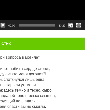
00:00
13:22
СТИХ
Три вопроса в могиле*
ивот набит,а сердце стонет,
 дунье кто меня догонит?!
й, споткнулся лишь едва,
 вы зарыли уж меня…
ак здесь темно и тесно, сыро
андалей топот только слышен,
ходящий ваш вдали,
еня спасти вы не смогли.