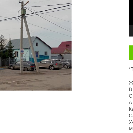
*
Ж
В
О
А
К
С
У
М