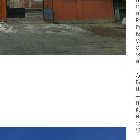
О
И
Р
Р
В
С
О
*
И
—
Д
В
Н
—
Н
К
Н
*
*
—