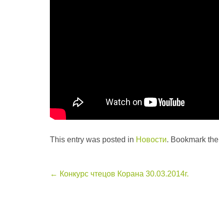
This entry was posted in
Новости
. Bookmark th
Post
←
Конкурс чтецов Корана 30.03.2014г.
navigation