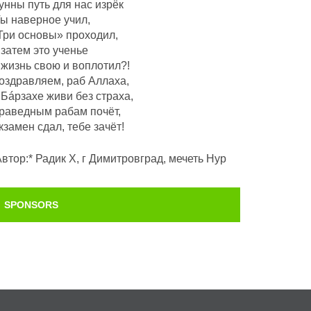
унны путь для нас изрёк
Ты наверное учил,
Три основы» проходил,
 затем это ученье
 жизнь свою и воплотил?!
оздравляем, раб Аллаха,
 Бáрзахе живи без страха,
раведным рабам почëт,
кзамен сдал, тебе зачёт!
Автор:* Радик Х, г Димитровград, мечеть Нур
SPONSORS