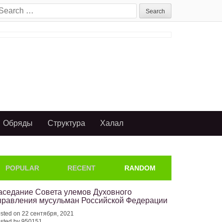
earch
or:
Обряды
Структура
Халал
POPULAR
RECENT
RANDOM
аседание Совета улемов Духовного
правления мусульман Российской Федерации
sted on 22 сентября, 2021
sted by 950151