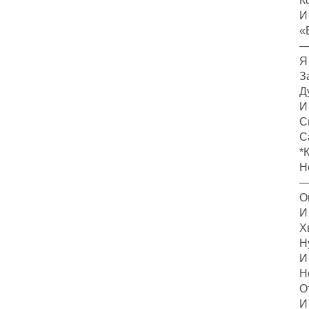
К
И
«
—
Я
З
Д
И
С
С
*
Н
—
О
И
Х
Н
И
Н
О
И