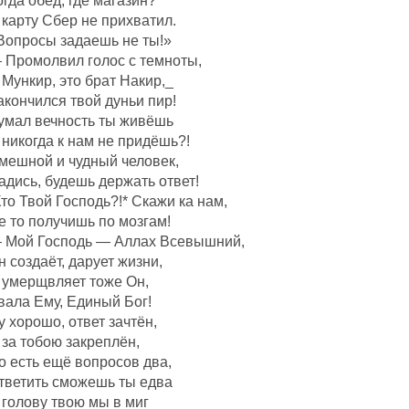
огда обед, где магазин?
 карту Сбер не прихватил.
Вопросы задаешь не ты!»
 Промолвил голос с темноты,
 Мункир, это брат Накир,_
акончился твой дуньи пир!
умал вечность ты живёшь
 никогда к нам не придёшь?!
мешной и чудный человек,
адись, будешь держать ответ!
Кто Твой Господь?!* Скажи ка нам,
е то получишь по мозгам!
 Мой Господь — Аллах Всевышний,
н создаëт, дарует жизни,
 умерщвляет тоже Он,
вала Ему, Единый Бог!
у хорошо, ответ зачтëн,
 за тобою закреплëн,
о есть ещё вопросов два,
тветить сможешь ты едва
 голову твою мы в миг