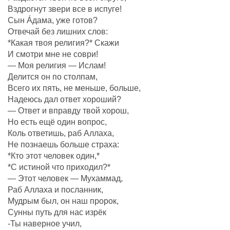
Вздрогнут звери все в испуге!
Сын Áдама, уже готов?
Отвечай без лишних слов:
*Какая твоя религия?* Скажи
И смотри мне не соври!
— Моя религия — Ислам!
Делится он по столпам,
Всего их пять, не меньше, больше,
Надеюсь дал ответ хороший?
— Ответ и вправду твой хорош,
Но есть ещё один вопрос,
Коль ответишь, раб Аллаха,
Не познаешь больше страха:
*Кто этот человек один,*
*С истиной что приходил?*
— Этот человек — Мухаммад,
Раб Аллаха и посланник,
Мудрым был, он наш пророк,
Сунны путь для нас изрёк
-Ты наверное учил,