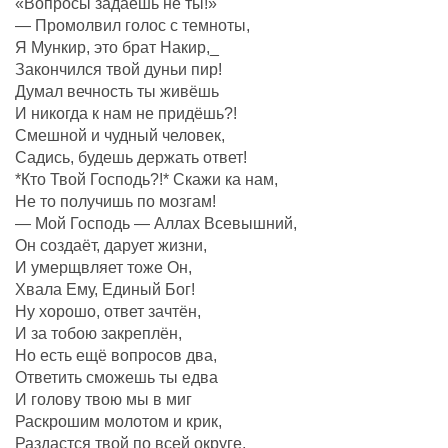
«Вопросы задаешь не ты!»
— Промолвил голос с темноты,
Я Мункир, это брат Накир,_
Закончился твой дуньи пир!
Думал вечность ты живёшь
И никогда к нам не придёшь?!
Смешной и чудный человек,
Садись, будешь держать ответ!
*Кто Твой Господь?!* Скажи ка нам,
Не то получишь по мозгам!
— Мой Господь — Аллах Всевышний,
Он создаëт, дарует жизни,
И умерщвляет тоже Он,
Хвала Ему, Единый Бог!
Ну хорошо, ответ зачтëн,
И за тобою закреплëн,
Но есть ещё вопросов два,
Ответить сможешь ты едва
И голову твою мы в миг
Раскрошим молотом и крик,
Раздастся твой по всей округе,