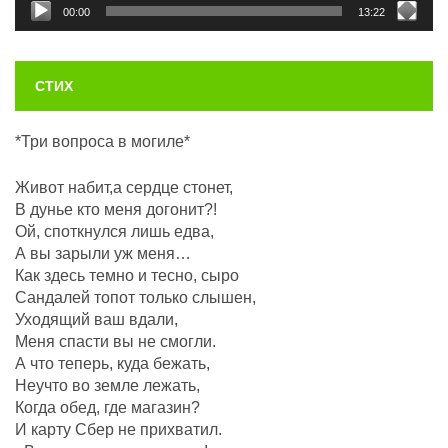
00:00
13:22
СТИХ
*Три вопроса в могиле*
Живот набит,а сердце стонет,
В дунье кто меня догонит?!
Ой, споткнулся лишь едва,
А вы зарыли уж меня…
Как здесь темно и тесно, сыро
Сандалей топот только слышен,
Уходящий ваш вдали,
Меня спасти вы не смогли.
А что теперь, куда бежать,
Неучто во земле лежать,
Когда обед, где магазин?
И карту Сбер не прихватил.