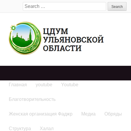
Search
for:
Главная
youtube
Youtube
Благотворительность
Женская организация Фаджр
Медиа
Обряды
Структура
Халал