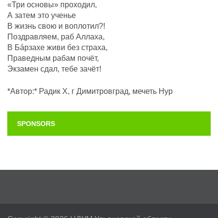
«Три основы» проходил,
А затем это ученье
В жизнь свою и воплотил?!
Поздравляем, раб Аллаха,
В Бáрзахе живи без страха,
Праведным рабам почëт,
Экзамен сдал, тебе зачёт!
*Автор:* Радик Х, г Димитровград, мечеть Нур
SPONSORS