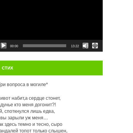
00:00
13:22
СТИХ
Три вопроса в могиле*
ивот набит,а сердце стонет,
 дунье кто меня догонит?!
й, споткнулся лишь едва,
 вы зарыли уж меня…
ак здесь темно и тесно, сыро
андалей топот только слышен,