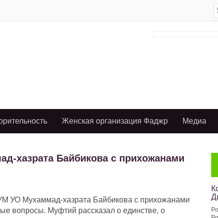
S
f
орительность
Женская организация Фаджр
Медиа
д-хазрата Байбикова с прихожанами
К
Д
ДУМ УО Мухаммад-хазрата Байбикова с прихожанами
ные вопросы. Муфтий рассказал о единстве, о
Po
Po