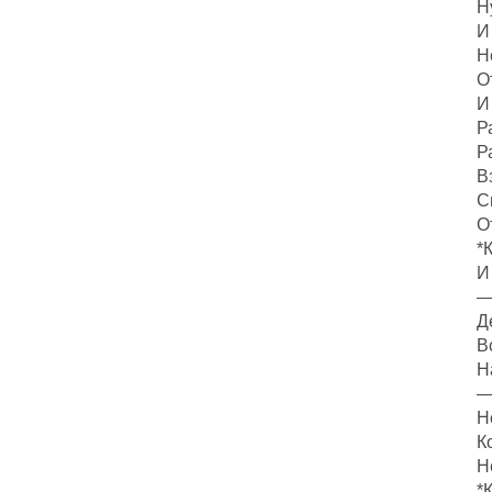
Н
И
Н
О
И
Р
Р
В
С
О
*
И
—
Д
В
Н
—
Н
К
Н
*