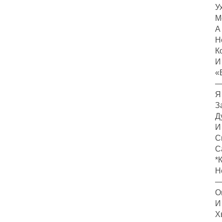
У
М
А
Н
К
И
«
—
Я
З
Д
И
С
С
*
Н
—
О
И
Х