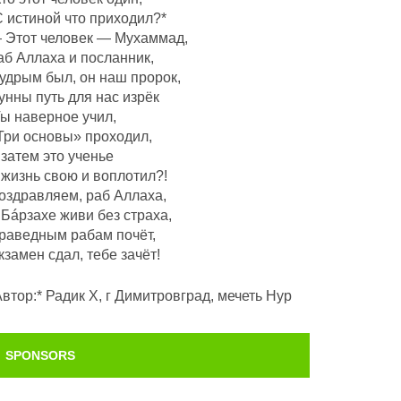
С истиной что приходил?*
 Этот человек — Мухаммад,
аб Аллаха и посланник,
удрым был, он наш пророк,
унны путь для нас изрёк
Ты наверное учил,
Три основы» проходил,
 затем это ученье
 жизнь свою и воплотил?!
оздравляем, раб Аллаха,
 Бáрзахе живи без страха,
раведным рабам почëт,
кзамен сдал, тебе зачёт!
Автор:* Радик Х, г Димитровград, мечеть Нур
SPONSORS