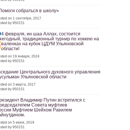
Помоги собраться в школу»
sted on 1 сентября, 2017
sted by 950151
4 февраля, ин шаа Аллах, состоится
жегодный, традиционный турнир по хоккею на
валенках
на кубок ЦДУМ Ульяновской
области!
sted on 19 января, 2024
sted by 950151
аседание Центрального духовного управления
усульман Ульяновской области
sted on 3 марта, 2017
sted by 950151
резидент Владимир Путин встретился с
редседателем Совета муфтиев
оссии Муфтием Шейхом Равилем
айнутдином.
sted on 5 июня, 2019
sted by 950151