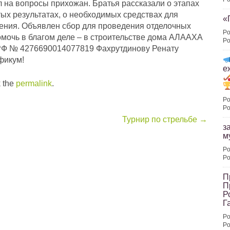
ил на вопросы прихожан. Братья рассказали о этапах
тых результатах, о необходимых средствах для
«
жения. Объявлен сбор для проведения отделочных
Po
мочь в благом деле – в строительстве дома АЛААХА
Po
 РФ № 4276690014077819 Фахрутдинову Ренату
фикум!
е
 the
permalink
.
Po
Po
Турнир по стрельбе
→
з
м
Po
Po
П
П
Р
Г
Po
Po