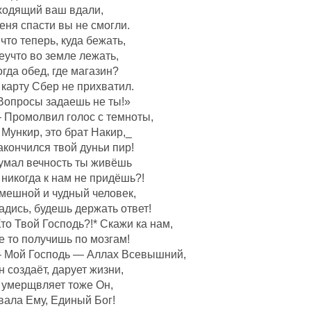
ходящий ваш вдали,
еня спасти вы не смогли.
 что теперь, куда бежать,
еучто во земле лежать,
огда обед, где магазин?
 карту Сбер не прихватил.
Вопросы задаешь не ты!»
 Промолвил голос с темноты,
 Мункир, это брат Накир,_
акончился твой дуньи пир!
умал вечность ты живёшь
 никогда к нам не придёшь?!
мешной и чудный человек,
адись, будешь держать ответ!
Кто Твой Господь?!* Скажи ка нам,
е то получишь по мозгам!
 Мой Господь — Аллах Всевышний,
н создаëт, дарует жизни,
 умерщвляет тоже Он,
вала Ему, Единый Бог!