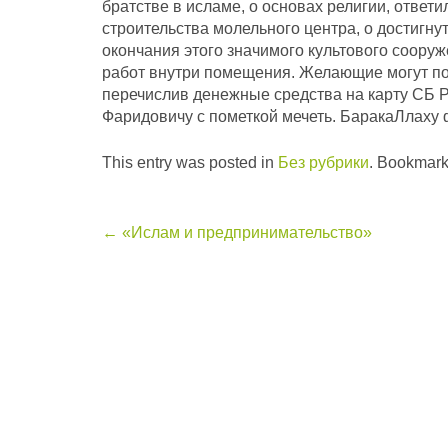
братстве в исламе, о основах религии, ответ
строительства молельного центра, о достигну
окончания этого значимого культового соору
работ внутри помещения. Желающие могут по
перечислив денежные средства на карту СБ
Фаридовичу с пометкой мечеть. БаракаЛлаху 
This entry was posted in
Без рубрики
. Bookmark
Post
←
«Ислам и предпринимательство»
navigation