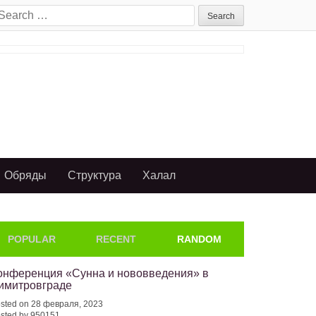
earch
or:
Обряды
Структура
Халал
POPULAR
RECENT
RANDOM
онференция «Сунна и нововведения» в
имитровграде
sted on 28 февраля, 2023
sted by 950151