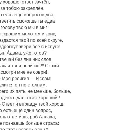
у хорошо, ответ зачтëн,
 за тобою закреплëн,
о есть ещё вопросов два,
тветить сможешь ты едва
 голову твою мы в миг
аскрошим молотом и крик,
аздастся твой по всей округе,
здрогнут звери все в испуге!
ын Áдама, уже готов?
твечай без лишних слов:
Какая твоя религия?* Скажи
 смотри мне не соври!
 Моя религия — Ислам!
елится он по столпам,
сего их пять, не меньше, больше,
адеюсь дал ответ хороший?
 Ответ и вправду твой хорош,
о есть ещё один вопрос,
оль ответишь, раб Аллаха,
е познаешь больше страха:
Кто этот человек один,*