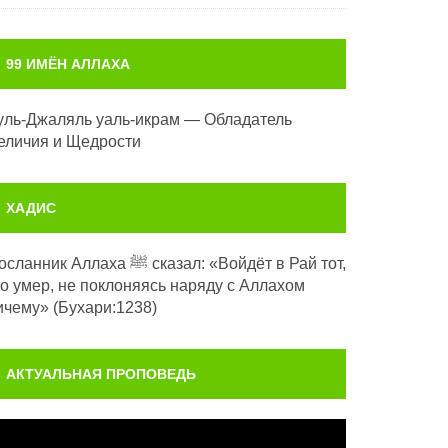
99 ИМЁН АЛЛАХА
уль-Джаляль уаль-икрам — Обладатель
еличия и Щедрости
ХАДИС
анник Аллаха ﷺ сказал: «Войдёт в Рай тот,
то умер, не поклоняясь наряду с Аллахом
ичему» (Бухари:1238)
АКТУАЛЬНАЯ ПРОПОВЕДЬ
идеоплеер