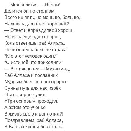
— Моя религия — Ислам!
Делится он по столпам,
Всего их пять, не меньше, больше,
Надеюсь дал ответ хороший?
— Ответ и вправду твой хорош,
Но есть ещё один вопрос,
Коль ответишь, раб Аллаха,
Не познаешь больше страха:
*Кто этот человек один,*
*С истиной что приходил?*
— Этот человек — Мухаммад,
Раб Аллаха и посланник,
Мудрым был, он наш пророк,
Сунны путь для нас изрёк
-Ты наверное учил,
«Три основы» проходил,
А затем это ученье
В жизнь свою и воплотил?!
Поздравляем, раб Аллаха,
В Бáрзахе живи без страха,