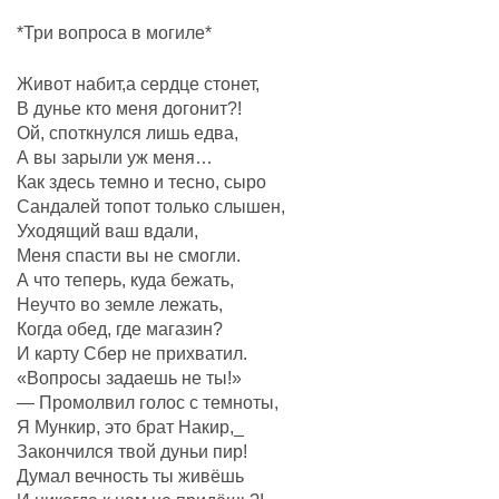
*Три вопроса в могиле*
Живот набит,а сердце стонет,
В дунье кто меня догонит?!
Ой, споткнулся лишь едва,
А вы зарыли уж меня…
Как здесь темно и тесно, сыро
Сандалей топот только слышен,
Уходящий ваш вдали,
Меня спасти вы не смогли.
А что теперь, куда бежать,
Неучто во земле лежать,
Когда обед, где магазин?
И карту Сбер не прихватил.
«Вопросы задаешь не ты!»
— Промолвил голос с темноты,
Я Мункир, это брат Накир,_
Закончился твой дуньи пир!
Думал вечность ты живёшь