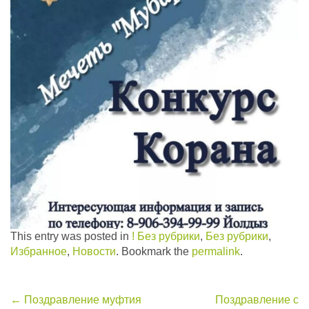
This entry was posted in
! Без рубрики
,
Без рубрики
,
Избранное
,
Новости
. Bookmark the
permalink
.
Post
←
Поздравление муфтия
Поздравление с