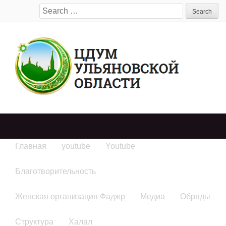
Search
for:
Главная
youtube
Youtube
Благотворительность
Женская организация Фаджр
Медиа
Обряды
Структура
Халал