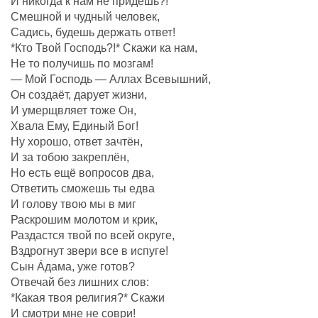
И никогда к нам не придёшь?!
Смешной и чудный человек,
Садись, будешь держать ответ!
*Кто Твой Господь?!* Скажи ка нам,
Не то получишь по мозгам!
— Мой Господь — Аллах Всевышний,
Он создаëт, дарует жизни,
И умерщвляет тоже Он,
Хвала Ему, Единый Бог!
Ну хорошо, ответ зачтëн,
И за тобою закреплëн,
Но есть ещё вопросов два,
Ответить сможешь ты едва
И голову твою мы в миг
Раскрошим молотом и крик,
Раздастся твой по всей округе,
Вздрогнут звери все в испуге!
Сын Áдама, уже готов?
Отвечай без лишних слов:
*Какая твоя религия?* Скажи
И смотри мне не соври!