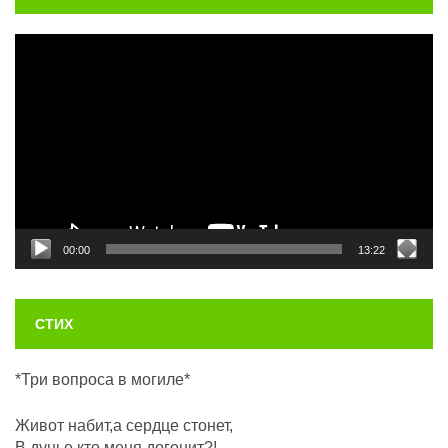
Видеоплеер
00:00
13:22
СТИХ
*Три вопроса в могиле*
Живот набит,а сердце стонет,
В дунье кто меня догонит?!