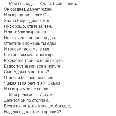
— Мой Господь — Аллах Всевышний,
Он создаëт, дарует жизни,
И умерщвляет тоже Он,
Хвала Ему, Единый Бог!
Ну хорошо, ответ зачтëн,
И за тобою закреплëн,
Но есть ещё вопросов два,
Ответить сможешь ты едва
И голову твою мы в миг
Раскрошим молотом и крик,
Раздастся твой по всей округе,
Вздрогнут звери все в испуге!
Сын Áдама, уже готов?
Отвечай без лишних слов:
*Какая твоя религия?* Скажи
И смотри мне не соври!
— Моя религия — Ислам!
Делится он по столпам,
Всего их пять, не меньше, больше,
Надеюсь дал ответ хороший?