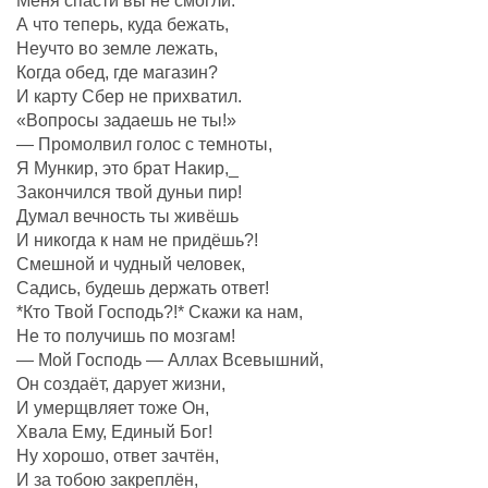
Меня спасти вы не смогли.
А что теперь, куда бежать,
Неучто во земле лежать,
Когда обед, где магазин?
И карту Сбер не прихватил.
«Вопросы задаешь не ты!»
— Промолвил голос с темноты,
Я Мункир, это брат Накир,_
Закончился твой дуньи пир!
Думал вечность ты живёшь
И никогда к нам не придёшь?!
Смешной и чудный человек,
Садись, будешь держать ответ!
*Кто Твой Господь?!* Скажи ка нам,
Не то получишь по мозгам!
— Мой Господь — Аллах Всевышний,
Он создаëт, дарует жизни,
И умерщвляет тоже Он,
Хвала Ему, Единый Бог!
Ну хорошо, ответ зачтëн,
И за тобою закреплëн,