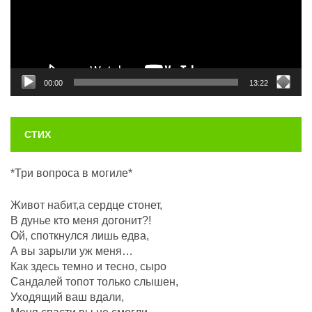
00:00
13:22
СТИХ
*Три вопроса в могиле*
Живот набит,а сердце стонет,
В дунье кто меня догонит?!
Ой, споткнулся лишь едва,
А вы зарыли уж меня…
Как здесь темно и тесно, сыро
Сандалей топот только слышен,
Уходящий ваш вдали,