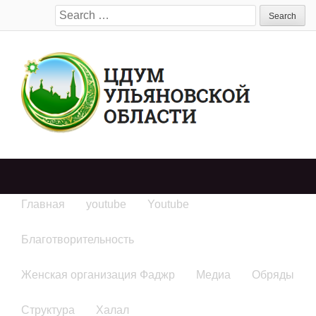
Search
for:
Главная
youtube
Youtube
Благотворительность
Женская организация Фаджр
Медиа
Обряды
Структура
Халал