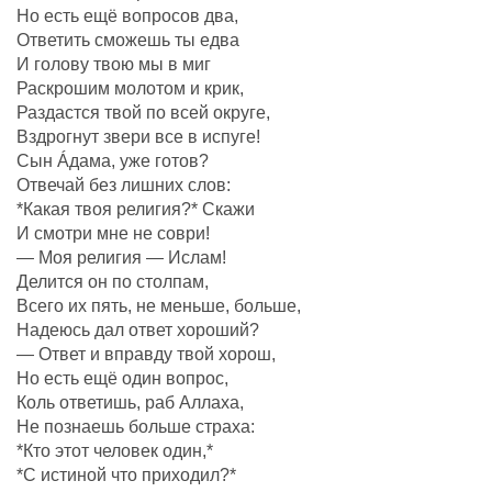
Но есть ещё вопросов два,
Ответить сможешь ты едва
И голову твою мы в миг
Раскрошим молотом и крик,
Раздастся твой по всей округе,
Вздрогнут звери все в испуге!
Сын Áдама, уже готов?
Отвечай без лишних слов:
*Какая твоя религия?* Скажи
И смотри мне не соври!
— Моя религия — Ислам!
Делится он по столпам,
Всего их пять, не меньше, больше,
Надеюсь дал ответ хороший?
— Ответ и вправду твой хорош,
Но есть ещё один вопрос,
Коль ответишь, раб Аллаха,
Не познаешь больше страха:
*Кто этот человек один,*
*С истиной что приходил?*