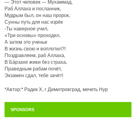
— Этот человек — Мухаммад,
Раб Аллаха и посланник,
Мудрым был, он наш пророк,
Сунны путь для нас изрёк
-Ты наверное учил,
«Три основы» проходил,
А затем это ученье
В жизнь свою и воплотил?!
Поздравляем, раб Аллаха,
В Бáрзахе живи без страха,
Праведным рабам почëт,
Экзамен сдал, тебе зачёт!
*Автор:* Радик Х, г Димитровград, мечеть Нур
SPONSORS