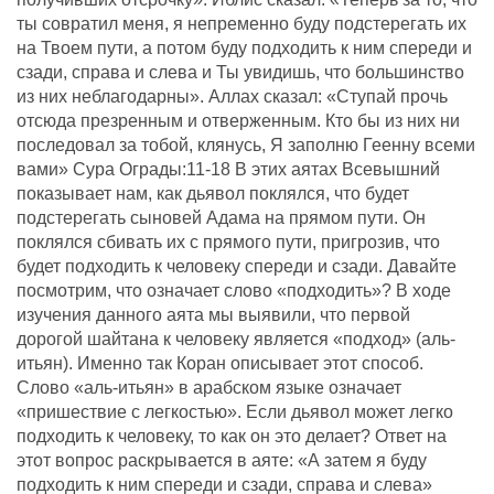
ты совратил меня, я непременно буду подстерегать их
на Твоем пути, а потом буду подходить к ним спереди и
сзади, справа и слева и Ты увидишь, что большинство
из них неблагодарны». Аллах сказал: «Ступай прочь
отсюда презренным и отверженным. Кто бы из них ни
последовал за тобой, клянусь, Я заполню Геенну всеми
вами» Сура Ограды:11-18 В этих аятах Всевышний
показывает нам, как дьявол поклялся, что будет
подстерегать сыновей Адама на прямом пути. Он
поклялся сбивать их с прямого пути, пригрозив, что
будет подходить к человеку спереди и сзади. Давайте
посмотрим, что означает слово «подходить»? В ходе
изучения данного аята мы выявили, что первой
дорогой шайтана к человеку является «подход» (аль-
итьян). Именно так Коран описывает этот способ.
Слово «аль-итьян» в арабском языке означает
«пришествие с легкостью». Если дьявол может легко
подходить к человеку, то как он это делает? Ответ на
этот вопрос раскрывается в аяте: «А затем я буду
подходить к ним спереди и сзади, справа и слева»