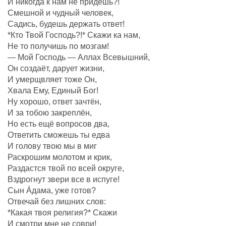
И никогда к нам не придёшь?!
Смешной и чудный человек,
Садись, будешь держать ответ!
*Кто Твой Господь?!* Скажи ка нам,
Не то получишь по мозгам!
— Мой Господь — Аллах Всевышний,
Он создаëт, дарует жизни,
И умерщвляет тоже Он,
Хвала Ему, Единый Бог!
Ну хорошо, ответ зачтëн,
И за тобою закреплëн,
Но есть ещё вопросов два,
Ответить сможешь ты едва
И голову твою мы в миг
Раскрошим молотом и крик,
Раздастся твой по всей округе,
Вздрогнут звери все в испуге!
Сын Áдама, уже готов?
Отвечай без лишних слов:
*Какая твоя религия?* Скажи
И смотри мне не соври!