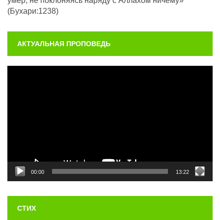
умер, не поклоняясь наряду с Аллахом ничему»
(Бухари:1238)
АКТУАЛЬНАЯ ПРОПОВЕДЬ
Видеоплеер
00:00
13:22
СТИХ