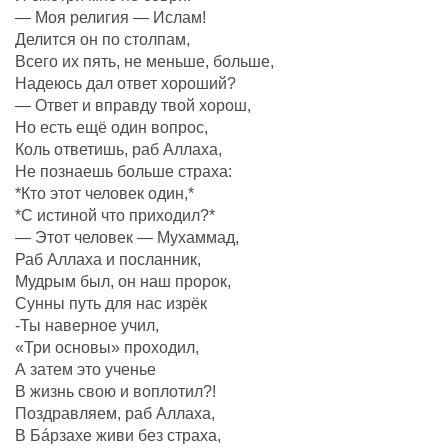
— Моя религия — Ислам!
Делится он по столпам,
Всего их пять, не меньше, больше,
Надеюсь дал ответ хороший?
— Ответ и вправду твой хорош,
Но есть ещё один вопрос,
Коль ответишь, раб Аллаха,
Не познаешь больше страха:
*Кто этот человек один,*
*С истиной что приходил?*
— Этот человек — Мухаммад,
Раб Аллаха и посланник,
Мудрым был, он наш пророк,
Сунны путь для нас изрёк
-Ты наверное учил,
«Три основы» проходил,
А затем это ученье
В жизнь свою и воплотил?!
Поздравляем, раб Аллаха,
В Бáрзахе живи без страха,