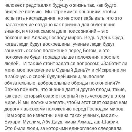
человек представлял будущую жизнь так, как будто
видел ее воочию. Мы стремимся к знаниям, чтобы
испытать наслаждение, но не стоит забывать, что это
наслаждение создано как причина для облегчения
знания, и что на самом деле поиск знаний – это
поклонение Аллаху, Господу миров. Ведь в День Суда,
когда люди будут воскрешены, ученые люди будут
занимать особое положение перед Богом, и это
положение будет гораздо выше положения простых
людей. И так же стоит задаться вопросом: «Заботит ли
меня мое положение в Судный День?» и «Искренне ли
я забочусь о своей будущей жизни, выполняя
обязательные, добровольные обряды поклонения?»
Важно помнить, что знание дает и другие плоды, такие,
как свет, который озаряет верный путь человеку в этом
мире. И мы должны желать, чтобы этот свет озарил нам
дорогу к высокому положению перед Господом миров.
Нам хорошо известны имена таких ученых, как аль-
Бухари, Муслим, Абу Дауд, имам Ахмад, аш-Шафии.
Это были люди, за которыми единогласно следовала