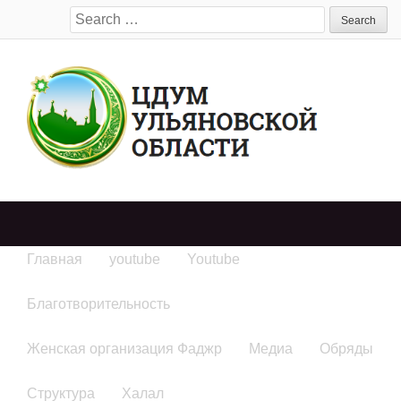
Search
for:
Главная
youtube
Youtube
Благотворительность
Женская организация Фаджр
Медиа
Обряды
Структура
Халал