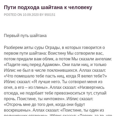
Пути подхода шайтана к человеку
POSTED ON
10.09.2020
BY
950151
Первый путь шайтана
Разберем аяты суры Ограды, в которых говорится о
первом пути шайтана: Воистину Мы сотворили вас,
потом придали вам облик, а потом Мы сказали ангелам:
«Падите ниц перед Адамом». Они пали ниц, и только
Иблис не был в числе поклонившихся. Аллах сказал:
«Что помешало тебе пасть ниц, когда Я велел тебе?»
Иблис сказал: «Я лучше него. Ты сотворил меня из
огня, а его – из глины». Аллах сказал: «Низвергнись
отсюда, не подобает тебе превозноситься тут, ступай
прочь. Поистине, ты ничтожен». Иблис сказал:
«Отсрочь мне до того дня, когда они будут
воскрешены». Аллах сказал: «Поистине, ты один из
получивших отсрочку». Иблис сказал: «Теперь за то, что