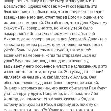
покорность Аллаху и после смерти заслужить Его
Довольство. Однако человек может совершать эти
благодеяния, позабыв о том, что впереди его ожидает
взвешивание его дел, отчет перед Богом и оценка его
истинных намерений. Он забывает, что в День Суда ему
скажут: «Ты совершил это, но какое у тебя было
намерение?» Значит, человек может позабыть об
Ахирате, даже совершая дела для Ахирата6. Давайте в
качестве примера рассмотрим отношение человека к
учебе. Будь ты учитель или студент, какое у тебя
возникает намерение, когда ты отправляешься на
урок? Ведь знание, когда оно дается человеку,
вызывает у него особенное чувство наслаждения, и это
известно только тем, кто учится. Эта услада от знаний
является не чем иным, как Милостью Аллаха. Она
облегчает человеку дальнейшее получение знаний.
Знания настолько ценны, что даже обитатели Рая будут
учиться друг у друга. Например, мы знаем, что Ибн
Хаджар, да помилует его Аллах, сказал: «Когда я
встречу аль-Бухари в Раю, я спрошу его, почему он
сказал так-то и так-то?» Удивительно то, что этот