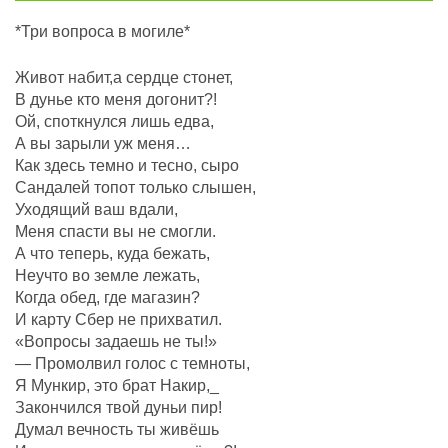
*Три вопроса в могиле*
Живот набит,а сердце стонет,
В дунье кто меня догонит?!
Ой, споткнулся лишь едва,
А вы зарыли уж меня…
Как здесь темно и тесно, сыро
Сандалей топот только слышен,
Уходящий ваш вдали,
Меня спасти вы не смогли.
А что теперь, куда бежать,
Неучто во земле лежать,
Когда обед, где магазин?
И карту Сбер не прихватил.
«Вопросы задаешь не ты!»
— Промолвил голос с темноты,
Я Мункир, это брат Накир,_
Закончился твой дуньи пир!
Думал вечность ты живёшь