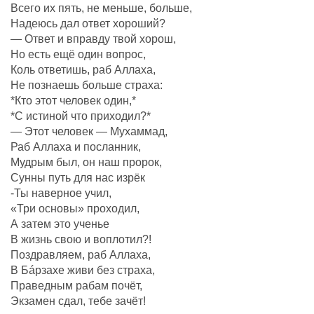
Всего их пять, не меньше, больше,
Надеюсь дал ответ хороший?
— Ответ и вправду твой хорош,
Но есть ещё один вопрос,
Коль ответишь, раб Аллаха,
Не познаешь больше страха:
*Кто этот человек один,*
*С истиной что приходил?*
— Этот человек — Мухаммад,
Раб Аллаха и посланник,
Мудрым был, он наш пророк,
Сунны путь для нас изрёк
-Ты наверное учил,
«Три основы» проходил,
А затем это ученье
В жизнь свою и воплотил?!
Поздравляем, раб Аллаха,
В Бáрзахе живи без страха,
Праведным рабам почëт,
Экзамен сдал, тебе зачёт!