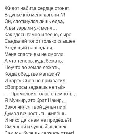
Живот набит,а сердце стонет,
В дунье кто меня догонит?!
Ой, споткнулся лишь едва,
А вы зарыли уж меня…
Как здесь темно и тесно, сыро
Сандалей топот только слышен,
Уходящий ваш вдали,
Меня спасти вы не смогли.
А что теперь, куда бежать,
Неучто во земле лежать,
Когда обед, где магазин?
И карту Сбер не прихватил.
«Вопросы задаешь не ты!»
— Промолвил голос с темноты,
Я Мункир, это брат Накир,_
Закончился твой дуньи пир!
Думал вечность ты живёшь
И никогда к нам не придёшь?!
Смешной и чудный человек,
Садись, будешь держать ответ!