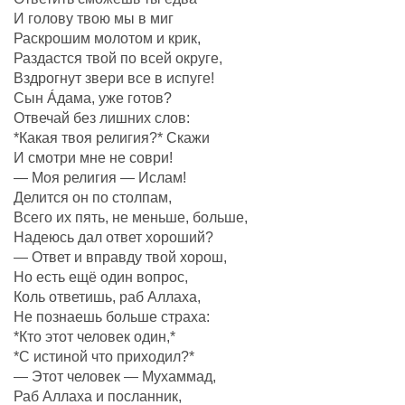
И голову твою мы в миг
Раскрошим молотом и крик,
Раздастся твой по всей округе,
Вздрогнут звери все в испуге!
Сын Áдама, уже готов?
Отвечай без лишних слов:
*Какая твоя религия?* Скажи
И смотри мне не соври!
— Моя религия — Ислам!
Делится он по столпам,
Всего их пять, не меньше, больше,
Надеюсь дал ответ хороший?
— Ответ и вправду твой хорош,
Но есть ещё один вопрос,
Коль ответишь, раб Аллаха,
Не познаешь больше страха:
*Кто этот человек один,*
*С истиной что приходил?*
— Этот человек — Мухаммад,
Раб Аллаха и посланник,