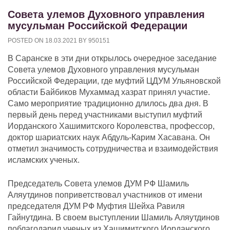
Совета улемов Духовного управления
мусульман Российской Федерации
POSTED ON
18.03.2021
BY
950151
В Саранске в эти дни открылось очередное заседание
Совета улемов Духовного управления мусульман
Российской Федерации, где муфтий ЦДУМ Ульяновской
области Байбиков Мухаммад хазрат принял участие.
Само мероприятие традиционно длилось два дня. В
первый день перед участниками выступил муфтий
Иорданского Хашимитского Королевства, профессор,
доктор шариатских наук Абдуль-Карим Хасавана. Он
отметил значимость сотрудничества и взаимодействия
исламских ученых.
Председатель Совета улемов ДУМ РФ Шамиль
Аляутдинов поприветствовал участников от имени
председателя ДУМ РФ Муфтия Шейха Равиля
Гайнутдина. В своем выступлении Шамиль Аляутдинов
поблагодарил ученых из Хашимитского Иорданского