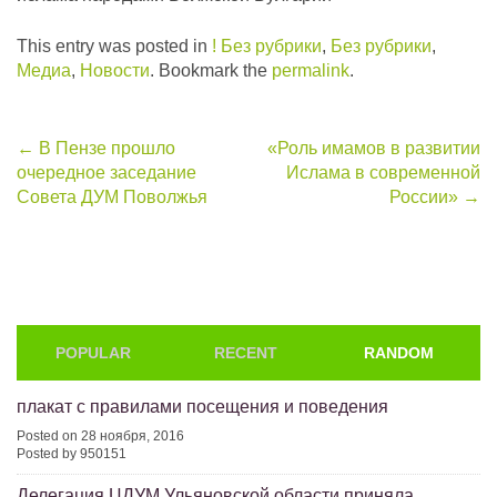
This entry was posted in
! Без рубрики
,
Без рубрики
,
Медиа
,
Новости
. Bookmark the
permalink
.
Post
←
В Пензе прошло
«Роль имамов в развитии
очередное заседание
Ислама в современной
navigation
Совета ДУМ Поволжья
России»
→
POPULAR
RECENT
RANDOM
плакат с правилами посещения и поведения
Posted on 28 ноября, 2016
Posted by 950151
Делегация ЦДУМ Ульяновской области приняла