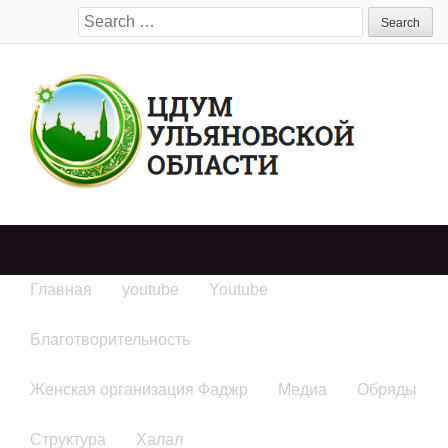
Search
for:
Главная
youtube
Youtube
Благотворительность
Женская организация Фаджр
Медиа
Обряды
Структура
Халал