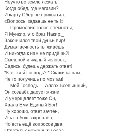
Неучто во земле лежать,
Когда обед, где магазин?
И карту Сбер не прихватил.
«Вопросы задаешь не ты!»
— Промолвил голос с темноты,
Я Мункир, это брат Накир,_
Закончился твой дуньи пир!
Думал вечность ты живёшь
И никогда к нам не придёшь?!
Смешной и чудный человек,
Садись, будешь держать ответ!
*Кто Твой Господь?!* Скажи ка нам,
Не то получишь по мозгам!
— Мой Господь — Аллах Всевышний,
Он создаëт, дарует жизни,
И умерщвляет тоже Он,
Хвала Ему, Единый Бог!
Ну хорошо, ответ зачтëн,
И за тобою закреплëн,
Но есть ещё вопросов два,
Ответить сможешь ты едва