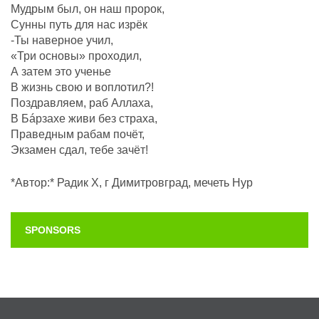
Мудрым был, он наш пророк,
Сунны путь для нас изрёк
-Ты наверное учил,
«Три основы» проходил,
А затем это ученье
В жизнь свою и воплотил?!
Поздравляем, раб Аллаха,
В Бáрзахе живи без страха,
Праведным рабам почëт,
Экзамен сдал, тебе зачёт!
*Автор:* Радик Х, г Димитровград, мечеть Нур
SPONSORS