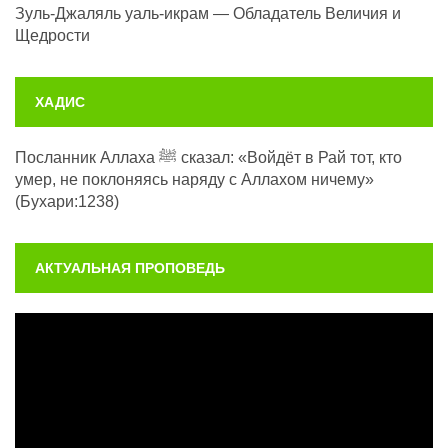
Зуль-Джаляль уаль-икрам — Обладатель Величия и
Щедрости
ХАДИС
Посланник Аллаха ﷺ сказал: «Войдёт в Рай тот, кто
умер, не поклоняясь наряду с Аллахом ничему»
(Бухари:1238)
АКТУАЛЬНАЯ ПРОПОВЕДЬ
Видеоплеер