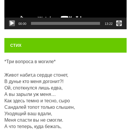
00:00
13:22
СТИХ
*Три вопроса в могиле*
Живот набит,а сердце стонет,
В дунье кто меня догонит?!
Ой, споткнулся лишь едва,
А вы зарыли уж меня…
Как здесь темно и тесно, сыро
Сандалей топот только слышен,
Уходящий ваш вдали,
Меня спасти вы не смогли.
А что теперь, куда бежать,