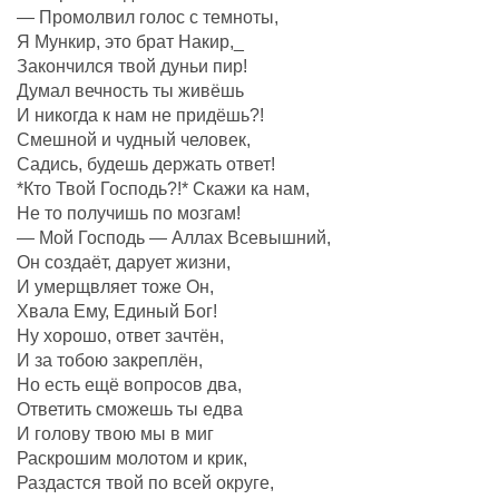
— Промолвил голос с темноты,
Я Мункир, это брат Накир,_
Закончился твой дуньи пир!
Думал вечность ты живёшь
И никогда к нам не придёшь?!
Смешной и чудный человек,
Садись, будешь держать ответ!
*Кто Твой Господь?!* Скажи ка нам,
Не то получишь по мозгам!
— Мой Господь — Аллах Всевышний,
Он создаëт, дарует жизни,
И умерщвляет тоже Он,
Хвала Ему, Единый Бог!
Ну хорошо, ответ зачтëн,
И за тобою закреплëн,
Но есть ещё вопросов два,
Ответить сможешь ты едва
И голову твою мы в миг
Раскрошим молотом и крик,
Раздастся твой по всей округе,