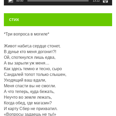
00:00
13:22
СТИХ
*Три вопроса в могиле*
Живот набит,а сердце стонет,
В дунье кто меня догонит?!
Ой, споткнулся лишь едва,
А вы зарыли уж меня…
Как здесь темно и тесно, сыро
Сандалей топот только слышен,
Уходящий ваш вдали,
Меня спасти вы не смогли.
А что теперь, куда бежать,
Неучто во земле лежать,
Когда обед, где магазин?
И карту Сбер не прихватил.
«Вопросы задаешь не ты!»