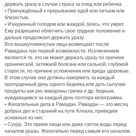
держать уразу в случаи страха за плод или ребенка.
• Принуждённый к прерыванию едой или питьем или
близостью.
• Изнуренный голодом или жаждой, боясь, что умрет.
Ему разрешено облегчить свое трудное положение и
дальше продолжает держать уразу.
Все вышеупомянутые лица возмещают после
Рамадана при первой возможности. Исключением
являются те, кто не может держать уразу по причине
хронической, затяжной болезни или сильной, глубокой
старости, по причине усложнения или вреда здоровью.
В этом случае они должны накормить за каждый
пропущенный день одного бедняка или дать сыпучие
продукты как рис макароны гречка и др. бедным,
нуждающимся за каждый день полтора килограмма.
• Желательные дела в Рамадан. Рамадан — это месяц
добрых дел и стараний на пути Аллаха, приведем
основные из них:
• Сухур. Это прием пищи или даже глоток воды перед
началом уразы. Желательно перед самым его началом.