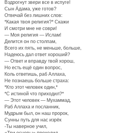
Вздрогнут звери все в испуге!
Сын Áдама, уже готов?
Отвечай без лишних слов:
*Какая твоя религия?* Скажи
И смотри мне не соври!
— Моя религия — Ислам!
Делится он по столпам,
Всего их пять, не меньше, больше,
Надеюсь дал ответ хороший?
— Ответ и вправду твой хорош,
Но есть ещё один вопрос,
Коль ответишь, раб Аллаха,
Не познаешь больше страха:
*Кто этот человек один,*
*С истиной что приходил?*
— Этот человек — Мухаммад,
Раб Аллаха и посланник,
Мудрым был, он наш пророк,
Сунны путь для нас изрёк
-Ты наверное учил,
«Три основы» проходил,