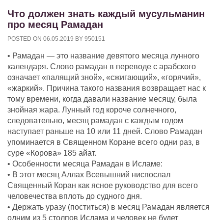
Что должен знать каждый мусульманин
про месяц Рамадан
POSTED ON
06.05.2019
BY
950151
• Рамадан — это название девятого месяца лунного
календаря. Слово рамадан в переводе с арабского
означает «палящий зной», «сжигающий», «горячий»,
«жаркий». Причина такого названия возвращает нас к
тому времени, когда давали название месяцу, была
знойная жара. Лунный год короче солнечного,
следовательно, месяц рамадан с каждым годом
наступает раньше на 10 или 11 дней. Слово Рамадан
упоминается в Священном Коране всего одни раз, в
суре «Корова» 185 айат.
• Особенности месяца Рамадан в Исламе:
• В этот месяц Аллах Всевышний ниспослал
Священный Коран как ясное руководство для всего
человечества вплоть до судного дня.
• Держать уразу (поститься) в месяц Рамадан является
одним из 5 столпов Ислама и человек не будет