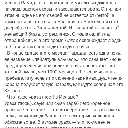
месяца Рамадан, на шайтанов и мятежных джиннов
накладываются оковы, и закрываются врата Огня, при
этом ни одна из его дверей не остаётся открытой, а
также отворяются врата Рая, при этом ни одна из его
дверей не остаётся запертой. И глашатай взывает: „О,
желающий блага, устремляйся. О, желающий зла,
отвращайся”. И в это время Аллах освобождает людей
от Огня, и так происходит каждую ночь».
• В конце священного месяца Рамадан есть одна ночь,
ее название «ляйлятуль аль-кадр», что означает «ночь
предопределения или великая ночь, превосходства
которой лучше, чем 1000 месяцев. Т.е. если человек
пребывал эту ночь в поклонении как намаз, дуа, чтения
Корана получает такую награду, как будто совершал это
83 года.
• Что такое ураза (пост) в Исламе?
Ураза (тюрк.), саум или сыям (араб.) его коренное
арабское значение — это воздержание. Но в исламе к
этому значению добавляются некоторые условии и
обязательства. В исламе ураза — это поклонение