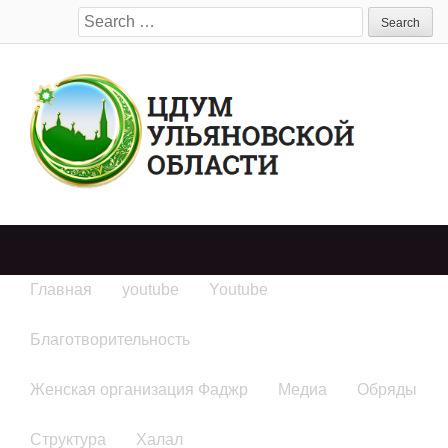
Search
for:
Главная
youtube
Youtube
Благотворительность
Женская организация Фаджр
Медиа
Обряды
Структура
Халал