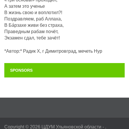
А затем это ученье
В жизнь свою и воплотил?!
Поздравляем, раб Аллаха,
В Бáрзахе живи без страха,
Праведным рабам почëт,
Экзамен сдал, тебе зачёт!
*Автор:* Радик Х, г Димитровград, мечеть Нур
SPONSORS
Copyright © 2026
ЦДУМ Ульяновской области
- .