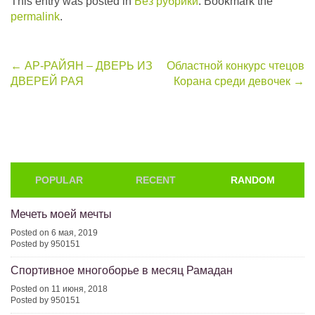
This entry was posted in
Без рубрики
. Bookmark the
permalink
.
Post
←
АР-РАЙЯН – ДВЕРЬ ИЗ
Областной конкурс чтецов
ДВЕРЕЙ РАЯ
Корана среди девочек
→
navigation
POPULAR
RECENT
RANDOM
Мечеть моей мечты
Posted on 6 мая, 2019
Posted by 950151
Спортивное многоборье в месяц Рамадан
Posted on 11 июня, 2018
Posted by 950151