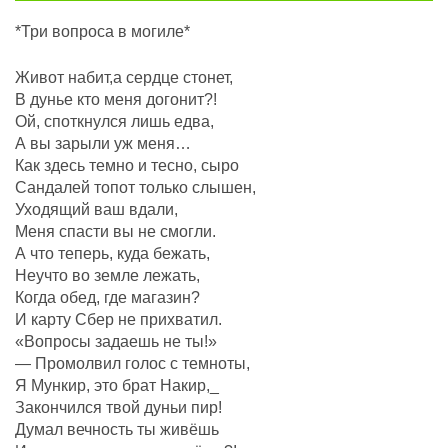
*Три вопроса в могиле*
Живот набит,а сердце стонет,
В дунье кто меня догонит?!
Ой, споткнулся лишь едва,
А вы зарыли уж меня…
Как здесь темно и тесно, сыро
Сандалей топот только слышен,
Уходящий ваш вдали,
Меня спасти вы не смогли.
А что теперь, куда бежать,
Неучто во земле лежать,
Когда обед, где магазин?
И карту Сбер не прихватил.
«Вопросы задаешь не ты!»
— Промолвил голос с темноты,
Я Мункир, это брат Накир,_
Закончился твой дуньи пир!
Думал вечность ты живёшь