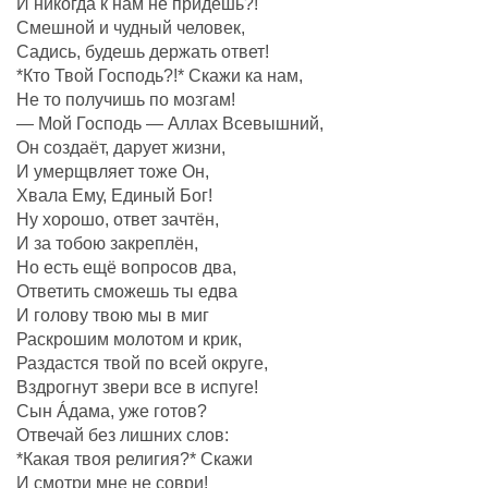
И никогда к нам не придёшь?!
Смешной и чудный человек,
Садись, будешь держать ответ!
*Кто Твой Господь?!* Скажи ка нам,
Не то получишь по мозгам!
— Мой Господь — Аллах Всевышний,
Он создаëт, дарует жизни,
И умерщвляет тоже Он,
Хвала Ему, Единый Бог!
Ну хорошо, ответ зачтëн,
И за тобою закреплëн,
Но есть ещё вопросов два,
Ответить сможешь ты едва
И голову твою мы в миг
Раскрошим молотом и крик,
Раздастся твой по всей округе,
Вздрогнут звери все в испуге!
Сын Áдама, уже готов?
Отвечай без лишних слов:
*Какая твоя религия?* Скажи
И смотри мне не соври!