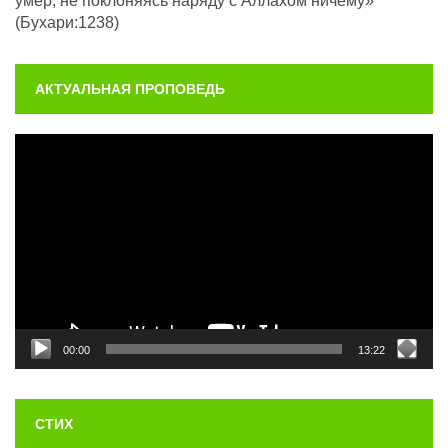
умер, не поклоняясь наряду с Аллахом ничему»
(Бухари:1238)
АКТУАЛЬНАЯ ПРОПОВЕДЬ
Видеоплеер
00:00
13:22
СТИХ