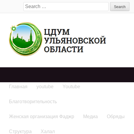
Search
for:
Главная
youtube
Youtube
Благотворительность
Женская организация Фаджр
Медиа
Обряды
Структура
Халал