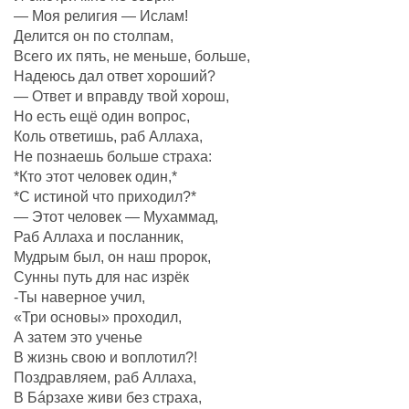
— Моя религия — Ислам!
Делится он по столпам,
Всего их пять, не меньше, больше,
Надеюсь дал ответ хороший?
— Ответ и вправду твой хорош,
Но есть ещё один вопрос,
Коль ответишь, раб Аллаха,
Не познаешь больше страха:
*Кто этот человек один,*
*С истиной что приходил?*
— Этот человек — Мухаммад,
Раб Аллаха и посланник,
Мудрым был, он наш пророк,
Сунны путь для нас изрёк
-Ты наверное учил,
«Три основы» проходил,
А затем это ученье
В жизнь свою и воплотил?!
Поздравляем, раб Аллаха,
В Бáрзахе живи без страха,