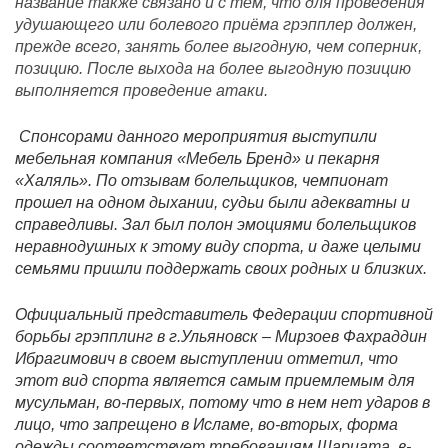
название также связано и с тем, что для проведения
удушающего или болевого приёма грэпплер должен,
прежде всего, занять более выгодную, чем соперник,
позицию. После выхода на более выгодную позицию
выполняется проведение атаки.
Спонсорами данного мероприятия выступили
мебельная компания «Мебель Бренд» и пекарня
«Халяль». По отзывам болельщиков, чемпионат
прошел на одном дыхании, судьи были адекватны и
справедливы. Зал был полон эмоциями болельщиков
неравнодушных к этому виду спорта, и даже целыми
семьями пришли поддержать своих родных и близких.
Официальный представитель Федерации спортивной
борьбы грэпплинг в г.Ульяновск – Мирзоев Фахраддин
Ибрагимович в своем выступлении отметил, что
этот вид спорта является самым приемлемым для
мусульман, во-первых, потому что в нем нет ударов в
лицо, что запрещено в Исламе, во-вторых, форма
одежды соответствует требованиям Шариата, в-