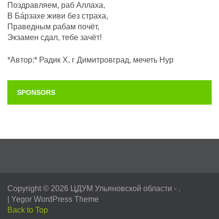
Поздравляем, раб Аллаха,
В Бáрзахе живи без страха,
Праведным рабам почëт,
Экзамен сдал, тебе зачёт!
*Автор:* Радик Х, г Димитровград, мечеть Нур
SPONSORS
Copyright © 2026
ЦДУМ Ульяновской области
- .
|
Yegor WordPress Theme
Back to Top