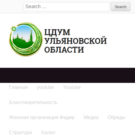
Search
for:
Главная
youtube
Youtube
Благотворительность
Женская организация Фаджр
Медиа
Обряды
Структура
Халал