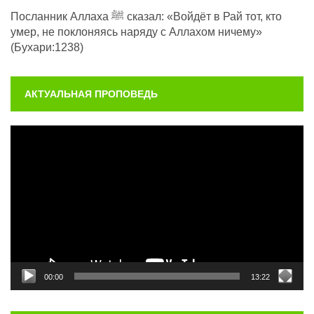
Посланник Аллаха ﷺ сказал: «Войдёт в Рай тот, кто
умер, не поклоняясь наряду с Аллахом ничему»
(Бухари:1238)
АКТУАЛЬНАЯ ПРОПОВЕДЬ
Видеоплеер
00:00
13:22