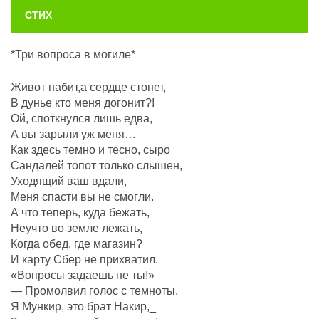
СТИХ
*Три вопроса в могиле*
Живот набит,а сердце стонет,
В дунье кто меня догонит?!
Ой, споткнулся лишь едва,
А вы зарыли уж меня…
Как здесь темно и тесно, сыро
Сандалей топот только слышен,
Уходящий ваш вдали,
Меня спасти вы не смогли.
А что теперь, куда бежать,
Неучто во земле лежать,
Когда обед, где магазин?
И карту Сбер не прихватил.
«Вопросы задаешь не ты!»
— Промолвил голос с темноты,
Я Мункир, это брат Накир,_