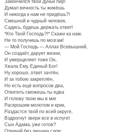
Закончился твой дуньи пир!
Думал вечность ты живёшь
И никогда к нам не придёшь?!
Смешной и чудный человек,
Садись, будешь держать ответ!
*Кто Твой Господь?!* Скажи ка нам,
Не то получишь по мозгам!
— Мой Господь — Аллах Всевышний,
Он создаëт, дарует жизни,
И умерщвляет тоже Он,
Хвала Ему, Единый Бог!
Ну хорошо, ответ зачтëн,
И за тобою закреплëн,
Но есть ещё вопросов два,
Ответить сможешь ты едва
И голову твою мы в миг
Раскрошим молотом и крик,
Раздастся твой по всей округе,
Вздрогнут звери все в испуге!
Сын Áдама, уже готов?
Отвечай без лишних слов: