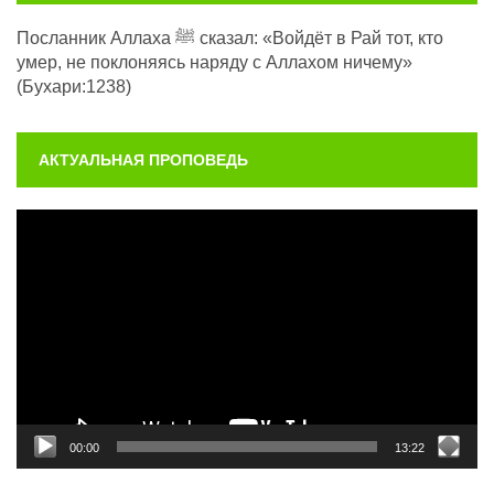
Посланник Аллаха ﷺ сказал: «Войдёт в Рай тот, кто
умер, не поклоняясь наряду с Аллахом ничему»
(Бухари:1238)
АКТУАЛЬНАЯ ПРОПОВЕДЬ
Видеоплеер
00:00
13:22