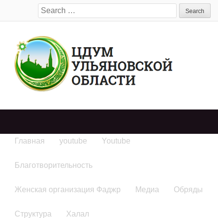
Search
for:
Главная
youtube
Youtube
Благотворительность
Женская организация Фаджр
Медиа
Обряды
Структура
Халал