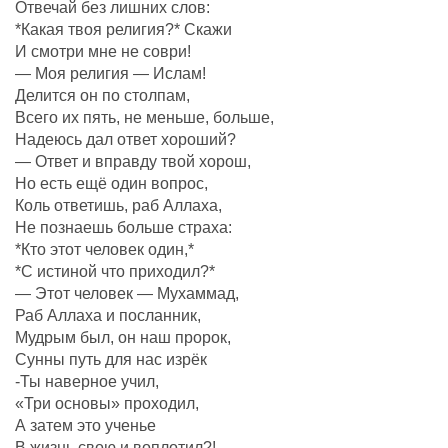
Отвечай без лишних слов:
*Какая твоя религия?* Скажи
И смотри мне не соври!
— Моя религия — Ислам!
Делится он по столпам,
Всего их пять, не меньше, больше,
Надеюсь дал ответ хороший?
— Ответ и вправду твой хорош,
Но есть ещё один вопрос,
Коль ответишь, раб Аллаха,
Не познаешь больше страха:
*Кто этот человек один,*
*С истиной что приходил?*
— Этот человек — Мухаммад,
Раб Аллаха и посланник,
Мудрым был, он наш пророк,
Сунны путь для нас изрёк
-Ты наверное учил,
«Три основы» проходил,
А затем это ученье
В жизнь свою и воплотил?!