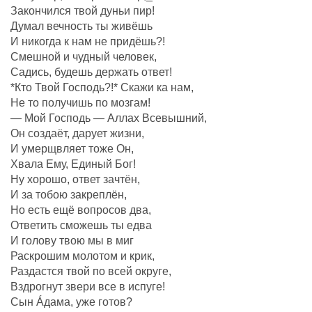
Закончился твой дуньи пир!
Думал вечность ты живёшь
И никогда к нам не придёшь?!
Смешной и чудный человек,
Садись, будешь держать ответ!
*Кто Твой Господь?!* Скажи ка нам,
Не то получишь по мозгам!
— Мой Господь — Аллах Всевышний,
Он создаëт, дарует жизни,
И умерщвляет тоже Он,
Хвала Ему, Единый Бог!
Ну хорошо, ответ зачтëн,
И за тобою закреплëн,
Но есть ещё вопросов два,
Ответить сможешь ты едва
И голову твою мы в миг
Раскрошим молотом и крик,
Раздастся твой по всей округе,
Вздрогнут звери все в испуге!
Сын Áдама, уже готов?