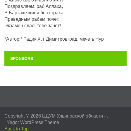
Поздравляем, раб Аллаха,
В Бáрзахе живи без страха,
Праведным рабам почëт,
Экзамен сдал, тебе зачёт!
*Автор:* Радик Х, г Димитровград, мечеть Нур
SPONSORS
Copyright © 2026
ЦДУМ Ульяновской области
- .
|
Yegor WordPress Theme
Back to Top