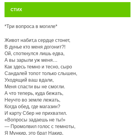
СТИХ
*Три вопроса в могиле*
Живот набит,а сердце стонет,
В дунье кто меня догонит?!
Ой, споткнулся лишь едва,
А вы зарыли уж меня…
Как здесь темно и тесно, сыро
Сандалей топот только слышен,
Уходящий ваш вдали,
Меня спасти вы не смогли.
А что теперь, куда бежать,
Неучто во земле лежать,
Когда обед, где магазин?
И карту Сбер не прихватил.
«Вопросы задаешь не ты!»
— Промолвил голос с темноты,
Я Мункир, это брат Накир,_