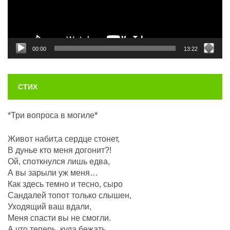
00:00
13:22
СТИХ
*Три вопроса в могиле*
Живот набит,а сердце стонет,
В дунье кто меня догонит?!
Ой, споткнулся лишь едва,
А вы зарыли уж меня…
Как здесь темно и тесно, сыро
Сандалей топот только слышен,
Уходящий ваш вдали,
Меня спасти вы не смогли.
А что теперь, куда бежать,