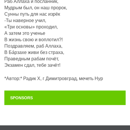
Раб Аллаха и посланник,
Мудрым был, он наш пророк,
Сунны путь для нас изрёк
-Ты наверное учил,
«Три основы» проходил,
А затем это ученье
В жизнь свою и воплотил?!
Поздравляем, раб Аллаха,
В Бáрзахе живи без страха,
Праведным рабам почëт,
Экзамен сдал, тебе зачёт!
*Автор:* Радик Х, г Димитровград, мечеть Нур
SPONSORS