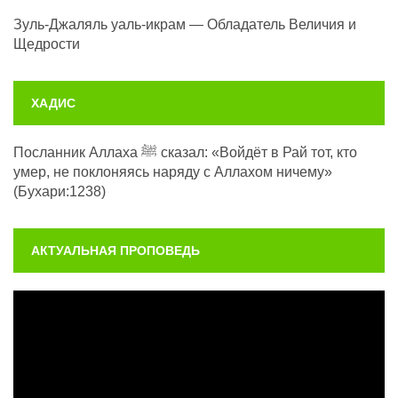
Зуль-Джаляль уаль-икрам — Обладатель Величия и
Щедрости
ХАДИС
Посланник Аллаха ﷺ сказал: «Войдёт в Рай тот, кто
умер, не поклоняясь наряду с Аллахом ничему»
(Бухари:1238)
АКТУАЛЬНАЯ ПРОПОВЕДЬ
Видеоплеер