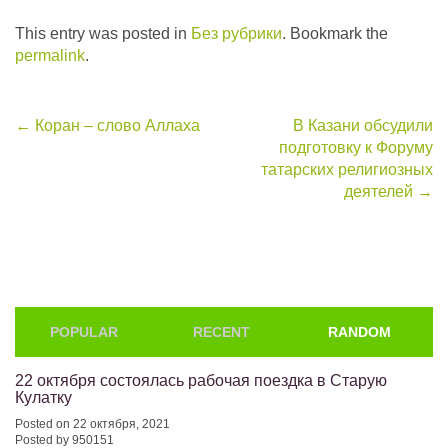
This entry was posted in
Без рубрики
. Bookmark the
permalink
.
Post
←
Коран – слово Аллаха
В Казани обсудили
подготовку к Форуму
navigation
татарских религиозных
деятелей
→
POPULAR
RECENT
RANDOM
22 октября состоялась рабочая поездка в Старую
Кулатку
Posted on 22 октября, 2021
Posted by 950151