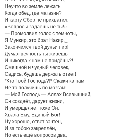
Неучто во земле лежать,
Когда обед, где магазин?
И карту Сбер не прихватил.
«Вопросы задаешь не ты!»
— Промолвил голос с темноты,
Я Мункир, это брат Накир,_
Закончился твой дуньи пир!
Думал вечность ты живёшь
И никогда к нам не придёшь?!
Смешной и чудный человек,
Садись, будешь держать ответ!
*Кто Твой Господь?!* Скажи ка нам,
Не то получишь по мозгам!
— Мой Господь — Аллах Всевышний,
Он создаëт, дарует жизни,
И умерщвляет тоже Он,
Хвала Ему, Единый Бог!
Ну хорошо, ответ зачтëн,
И за тобою закреплëн,
Но есть ещё вопросов два,