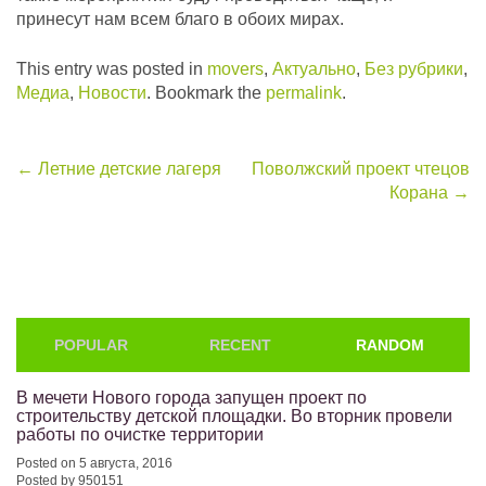
принесут нам всем благо в обоих мирах.
This entry was posted in
movers
,
Актуально
,
Без рубрики
,
Медиа
,
Новости
. Bookmark the
permalink
.
Post
←
Летние детские лагеря
Поволжский проект чтецов
Корана
→
navigation
POPULAR
RECENT
RANDOM
В мечети Нового города запущен проект по
строительству детской площадки. Во вторник провели
работы по очистке территории
Posted on 5 августа, 2016
Posted by 950151