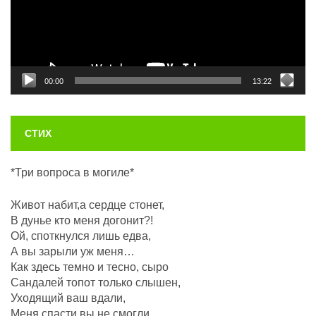
00:00
13:22
СТИХ
*Три вопроса в могиле*
Живот набит,а сердце стонет,
В дунье кто меня догонит?!
Ой, споткнулся лишь едва,
А вы зарыли уж меня…
Как здесь темно и тесно, сыро
Сандалей топот только слышен,
Уходящий ваш вдали,
Меня спасти вы не смогли.