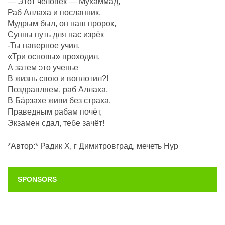
— Этот человек — Мухаммад,
Раб Аллаха и посланник,
Мудрым был, он наш пророк,
Сунны путь для нас изрёк
-Ты наверное учил,
«Три основы» проходил,
А затем это ученье
В жизнь свою и воплотил?!
Поздравляем, раб Аллаха,
В Бáрзахе живи без страха,
Праведным рабам почëт,
Экзамен сдал, тебе зачёт!
*Автор:* Радик Х, г Димитровград, мечеть Нур
SPONSORS