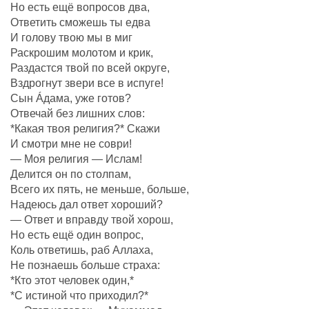
Но есть ещё вопросов два,
Ответить сможешь ты едва
И голову твою мы в миг
Раскрошим молотом и крик,
Раздастся твой по всей округе,
Вздрогнут звери все в испуге!
Сын Áдама, уже готов?
Отвечай без лишних слов:
*Какая твоя религия?* Скажи
И смотри мне не соври!
— Моя религия — Ислам!
Делится он по столпам,
Всего их пять, не меньше, больше,
Надеюсь дал ответ хороший?
— Ответ и вправду твой хорош,
Но есть ещё один вопрос,
Коль ответишь, раб Аллаха,
Не познаешь больше страха:
*Кто этот человек один,*
*С истиной что приходил?*