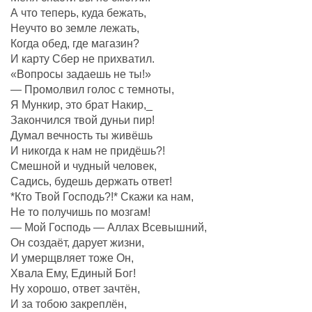
А что теперь, куда бежать,
Неучто во земле лежать,
Когда обед, где магазин?
И карту Сбер не прихватил.
«Вопросы задаешь не ты!»
— Промолвил голос с темноты,
Я Мункир, это брат Накир,_
Закончился твой дуньи пир!
Думал вечность ты живёшь
И никогда к нам не придёшь?!
Смешной и чудный человек,
Садись, будешь держать ответ!
*Кто Твой Господь?!* Скажи ка нам,
Не то получишь по мозгам!
— Мой Господь — Аллах Всевышний,
Он создаëт, дарует жизни,
И умерщвляет тоже Он,
Хвала Ему, Единый Бог!
Ну хорошо, ответ зачтëн,
И за тобою закреплëн,