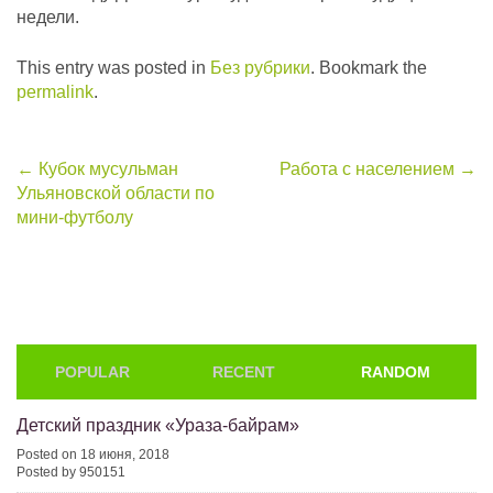
недели.
This entry was posted in
Без рубрики
. Bookmark the
permalink
.
Post
←
Кубок мусульман
Работа с населением
→
Ульяновской области по
navigation
мини-футболу
POPULAR
RECENT
RANDOM
Детский праздник «Ураза-байрам»
Posted on 18 июня, 2018
Posted by 950151