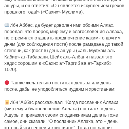
ашуры, и он ответил: «Он является искуплением грехов
прошлого года!» («Сахих» Муслима).
Ибн Аббас, да будет доволен ими обоими Аллах,
передал, что пророк, мир ему и благословения Аллаха,
не стремился отдавать предпочтение каким-то другим
дням (для соблюдения поста) после рамадана до такой
степени, как (пост в) день ашуры («аль-Муджам аль-
Кабир» ат-Табарани. Шейх аль-Албани назвал это
хадис хорошим в «Сахих ат-Таргиб ва ат-Тархиб»,
1020).
Так же желательно поститься день за или день
после, дабы не уподобляться иудеям и хрестианам:
Ибн ‘Аббас рассказывал: “Когда посланник Аллаха
(мир ему и благословение Аллаха) постился в день
Ашуры и приказал своим сподвижникам делать тоже
самое, они сказали: “О посланник Аллаха, это – день,
который чтят евреи и христиане”. Тогда посланник