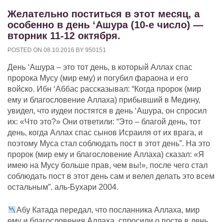
Желательно поститься в этот месяц, а
особенно в день ‘Ашура (10-е число) —
вторник 11-12 октября.
POSTED ON
08.10.2016
BY
950151
День ‘Ашура – это тот день, в который Аллах спас
пророка Мусу (мир ему) и погубил фараона и его
войско. Ибн ‘Аббас рассказывал: “Когда пророк (мир
ему и благословение Аллаха) прибывший в Медину,
увидел, что иудеи постятся в день ‘Ашура, он спросил
их: «Что это?» Они ответили: “Это – благой день, тот
день, когда Аллах спас сынов Исраиля от их врага, и
поэтому Муса стал соблюдать пост в этот день”. На это
пророк (мир ему и благословение Аллаха) сказал: «Я
имею на Мусу больше прав, чем вы!», после чего стал
соблюдать пост в этот день сам и велел делать это всем
остальным”. аль-Бухари 2004.
Абу Катада передал, что посланника Аллаха, мир
ему и благословения Аллаха, спросили о посте в день