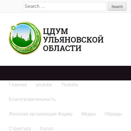
Search
for:
Главная
youtube
Youtube
Благотворительность
Женская организация Фаджр
Медиа
Обряды
Структура
Халал