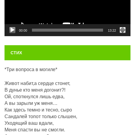
00:00
13:22
СТИХ
*Три вопроса в могиле*
Живот набит,а сердце стонет,
В дунье кто меня догонит?!
Ой, споткнулся лишь едва,
А вы зарыли уж меня…
Как здесь темно и тесно, сыро
Сандалей топот только слышен,
Уходящий ваш вдали,
Меня спасти вы не смогли.