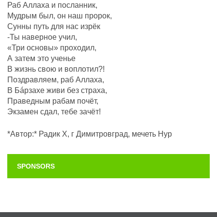
Раб Аллаха и посланник,
Мудрым был, он наш пророк,
Сунны путь для нас изрёк
-Ты наверное учил,
«Три основы» проходил,
А затем это ученье
В жизнь свою и воплотил?!
Поздравляем, раб Аллаха,
В Бáрзахе живи без страха,
Праведным рабам почëт,
Экзамен сдал, тебе зачёт!
*Автор:* Радик Х, г Димитровград, мечеть Нур
SPONSORS