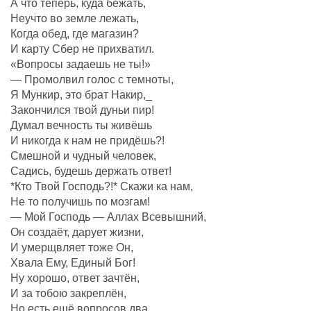
А что теперь, куда бежать,
Неучто во земле лежать,
Когда обед, где магазин?
И карту Сбер не прихватил.
«Вопросы задаешь не ты!»
— Промолвил голос с темноты,
Я Мункир, это брат Накир,_
Закончился твой дуньи пир!
Думал вечность ты живёшь
И никогда к нам не придёшь?!
Смешной и чудный человек,
Садись, будешь держать ответ!
*Кто Твой Господь?!* Скажи ка нам,
Не то получишь по мозгам!
— Мой Господь — Аллах Всевышний,
Он создаëт, дарует жизни,
И умерщвляет тоже Он,
Хвала Ему, Единый Бог!
Ну хорошо, ответ зачтëн,
И за тобою закреплëн,
Но есть ещё вопросов два,