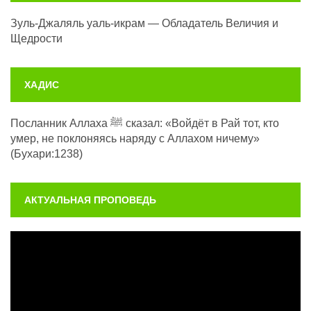
Зуль-Джаляль уаль-икрам — Обладатель Величия и
Щедрости
ХАДИС
Посланник Аллаха ﷺ сказал: «Войдёт в Рай тот, кто
умер, не поклоняясь наряду с Аллахом ничему»
(Бухари:1238)
АКТУАЛЬНАЯ ПРОПОВЕДЬ
Видеоплеер