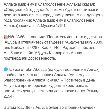
Аллаха (мир ему и благословение Аллаха) сказал:
«Следующий год, даст Аллах, мы будем поститься и
девятого числа». Но перед наступлением следующего
года посланник Аллаха (мир ему и благословение
Аллаха) скончался”. Муслим 1/151.
Ибн ‘Аббас говорил: “Поститесь девятого и десятого
‘Ашура и отличайтесь от иудеев!” ‘Абдур-Раззакъ 7839,
аль-Байхакъи 4/287. Хафиз Ибн Раджаб, шейх аль-
Альбани и шейх ‘Абдуль-Къадир аль-Арнаут
подтвердили достоверность.
Так же от ибн Аббаса (да будет доволен им Аллах)
сообщается, что посланник Аллаха (мир ему и
благословение Аллаха) сказал: «Поститесь в день
Ашура, и противоречьте иудеям и христианам:
поститесь день до него или день после него» (Ахмад:
2154)
В этом году День Ашура будет во вторник будущей