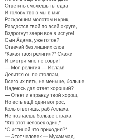
Ответить сможешь ты едва
И голову твою мы в миг
Раскрошим молотом и крик,
Раздастся твой по всей округе,
Вздрогнут звери все в испуге!
Сын Áдама, уже готов?
Отвечай без лишних слов:
*Какая твоя религия?* Скажи
И смотри мне не соври!
— Моя религия — Ислам!
Делится он по столпам,
Всего их пять, не меньше, больше,
Надеюсь дал ответ хороший?
— Ответ и вправду твой хорош,
Но есть ещё один вопрос,
Коль ответишь, раб Аллаха,
Не познаешь больше страха:
*Кто этот человек один,*
*С истиной что приходил?*
— Этот человек — Мухаммад,