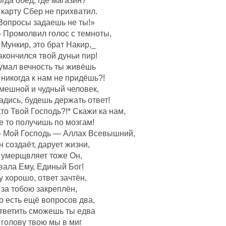
огда обед, где магазин?
 карту Сбер не прихватил.
Вопросы задаешь не ты!»
 Промолвил голос с темноты,
 Мункир, это брат Накир,_
акончился твой дуньи пир!
умал вечность ты живёшь
 никогда к нам не придёшь?!
мешной и чудный человек,
адись, будешь держать ответ!
Кто Твой Господь?!* Скажи ка нам,
е то получишь по мозгам!
 Мой Господь — Аллах Всевышний,
н создаëт, дарует жизни,
 умерщвляет тоже Он,
вала Ему, Единый Бог!
у хорошо, ответ зачтëн,
 за тобою закреплëн,
о есть ещё вопросов два,
тветить сможешь ты едва
 голову твою мы в миг