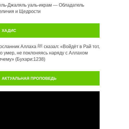
уль-Джаляль уаль-икрам — Обладатель
еличия и Щедрости
ХАДИС
анник Аллаха ﷺ сказал: «Войдёт в Рай тот,
то умер, не поклоняясь наряду с Аллахом
ичему» (Бухари:1238)
АКТУАЛЬНАЯ ПРОПОВЕДЬ
идеоплеер