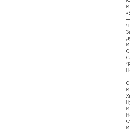
К
И
«
—
Я
З
Д
И
С
С
*
Н
—
О
И
Х
Н
И
Н
О
И