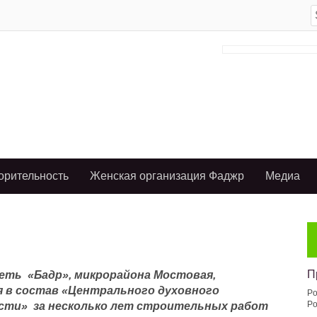
S
f
орительность
Женская организация Фаджр
Медиа
П
четь «Бадр», микрорайона Мостовая,
ая в состав «Центрального духовного
Po
Po
асти» за несколько лет строительных работ