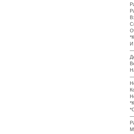
Р
Р
В
С
О
*
И
—
Д
В
Н
—
Н
К
Н
*
*
—
Р
М