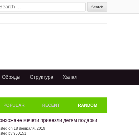
earch
or:
Обряды
Структура
Халал
POPULAR
RECENT
RANDOM
рихожане мечети привезли детям подарки
sted on 18 февраля, 2019
sted by 950151