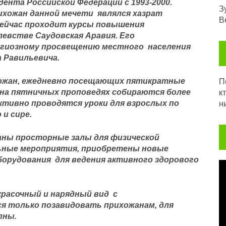
нта Российской Федерации с 1993-2000.
З
ихожан данной мечети являлся хазрат
В
ейчас проходит курсы повышения
левстве Саудовская Аравия. Его
игиозному просвещению местного населения
а Равильевича.
хожан, ежедневно посещающих пятикратные
Посл
а на пятничных проповедях собираются более
к
ктивно проводятся уроки для взрослых по
н
и сире.
ны просторные залы для физической
ьные мероприятия, приобретены новые
орудования для ведения активного здорового
В
красочный и нарядный вид с
 только позавидовать прихожанам, для
пны.