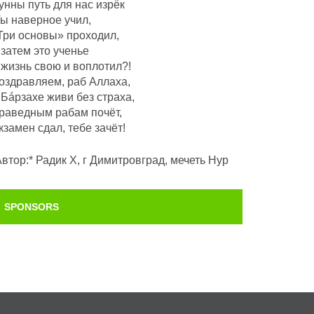
унны путь для нас изрёк
Ты наверное учил,
Три основы» проходил,
 затем это ученье
 жизнь свою и воплотил?!
оздравляем, раб Аллаха,
 Бáрзахе живи без страха,
раведным рабам почëт,
кзамен сдал, тебе зачёт!
Автор:* Радик Х, г Димитровград, мечеть Нур
SPONSORS