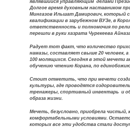
являвшийся управляющим делами Президе
Долгое время духовным наставником пр
Мингазов Ильшат Дамирович, который с
квалификации в зарубежном ВУЗе, в Коро
ответственность и полномочия по рел
перешли в руки хазрата Чурекеева Айназ
Радует тот факт, что количество при
намазы, составляет свыше 20 человек, 
100 молящихся. Сегодня в этой мечети а
обучению чтению Корана, по единобожию 
Стоит отметить, что при мечети созда
культуры, где проводятся оздоровител
тренажеры, спортивный инвентарь и об
образа жизни.
Мечеть, безусловно, приобрела чистый, 
комфортабельными условиями. Остается
которых все эти удобства стали досту