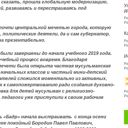
о сказать, прошла глобальную модернизацию,
У
й, развиваясь и
перестраиваясь под
д
Po
Po
 почти центральной мечетью города, которую
К
 политические деятели, да и сам губернатор,
а презентабельно.
Po
Po
ыли завершены до начала учебного 2019 года.
И
чебный процесс вовремя. Благодаря
Po
 мечети была открыта частная мусульманская
Po
я начальных классов и частный мини-детский
ателей сложился моментально из активных,
 к самопожертвованию ради создания духовно-
ка для детей мусульман с религиозно-
Po
Po
, педагоги уже приступили к своим рабочим
 «Бадр» начала выстраивать с конца осени
ыне покойный Бородин Павел Павлович,