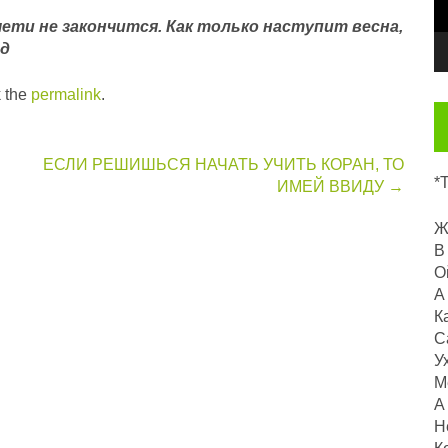
ети не закончится. Как только наступит весна,
ад
 the
permalink
.
ЕСЛИ РЕШИШЬСЯ НАЧАТЬ УЧИТЬ КОРАН, ТО
*
ИМЕЙ ВВИДУ
→
Ж
В
О
А
К
С
У
М
А
Н