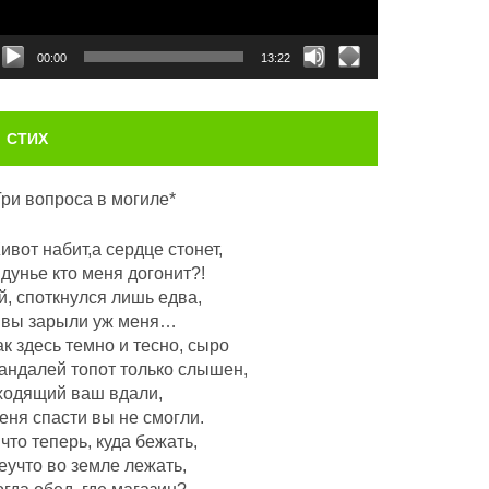
00:00
13:22
СТИХ
Три вопроса в могиле*
ивот набит,а сердце стонет,
 дунье кто меня догонит?!
й, споткнулся лишь едва,
 вы зарыли уж меня…
ак здесь темно и тесно, сыро
андалей топот только слышен,
ходящий ваш вдали,
еня спасти вы не смогли.
 что теперь, куда бежать,
еучто во земле лежать,