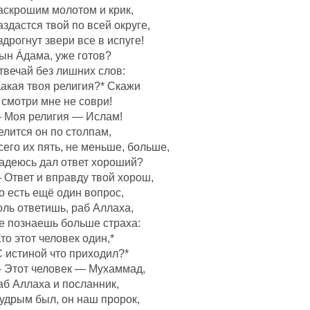
аскрошим молотом и крик,
аздастся твой по всей округе,
здрогнут звери все в испуге!
ын Áдама, уже готов?
твечай без лишних слов:
Какая твоя религия?* Скажи
 смотри мне не соври!
 Моя религия — Ислам!
елится он по столпам,
сего их пять, не меньше, больше,
адеюсь дал ответ хороший?
 Ответ и вправду твой хорош,
о есть ещё один вопрос,
оль ответишь, раб Аллаха,
е познаешь больше страха:
Кто этот человек один,*
С истиной что приходил?*
 Этот человек — Мухаммад,
аб Аллаха и посланник,
удрым был, он наш пророк,