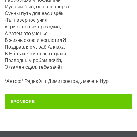
Мудрым был, он наш пророк,
Сунны путь для нас изрёк
-Ты наверное учил,
«Три основы» проходил,
А затем это ученье
В жизнь свою и воплотил?!
Поздравляем, раб Аллаха,
В Бáрзахе живи без страха,
Праведным рабам почëт,
Экзамен сдал, тебе зачёт!
*Автор:* Радик Х, г Димитровград, мечеть Нур
SPONSORS