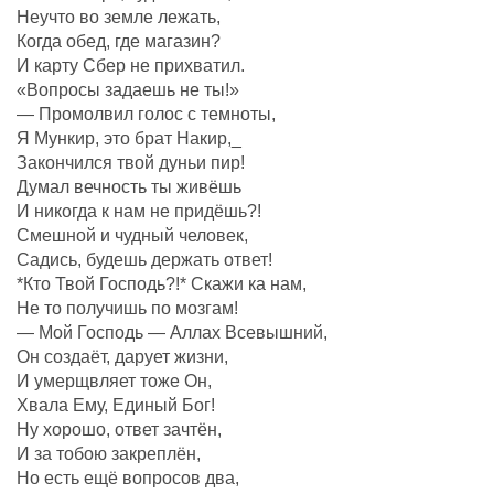
Неучто во земле лежать,
Когда обед, где магазин?
И карту Сбер не прихватил.
«Вопросы задаешь не ты!»
— Промолвил голос с темноты,
Я Мункир, это брат Накир,_
Закончился твой дуньи пир!
Думал вечность ты живёшь
И никогда к нам не придёшь?!
Смешной и чудный человек,
Садись, будешь держать ответ!
*Кто Твой Господь?!* Скажи ка нам,
Не то получишь по мозгам!
— Мой Господь — Аллах Всевышний,
Он создаëт, дарует жизни,
И умерщвляет тоже Он,
Хвала Ему, Единый Бог!
Ну хорошо, ответ зачтëн,
И за тобою закреплëн,
Но есть ещё вопросов два,