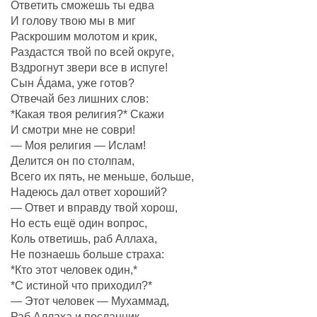
Ответить сможешь ты едва
И голову твою мы в миг
Раскрошим молотом и крик,
Раздастся твой по всей округе,
Вздрогнут звери все в испуге!
Сын Áдама, уже готов?
Отвечай без лишних слов:
*Какая твоя религия?* Скажи
И смотри мне не соври!
— Моя религия — Ислам!
Делится он по столпам,
Всего их пять, не меньше, больше,
Надеюсь дал ответ хороший?
— Ответ и вправду твой хорош,
Но есть ещё один вопрос,
Коль ответишь, раб Аллаха,
Не познаешь больше страха:
*Кто этот человек один,*
*С истиной что приходил?*
— Этот человек — Мухаммад,
Раб Аллаха и посланник,