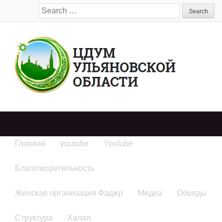
Search
for:
Главная
youtube
Youtube
Благотворительность
Женская организация Фаджр
Медиа
Обряды
Структура
Халал