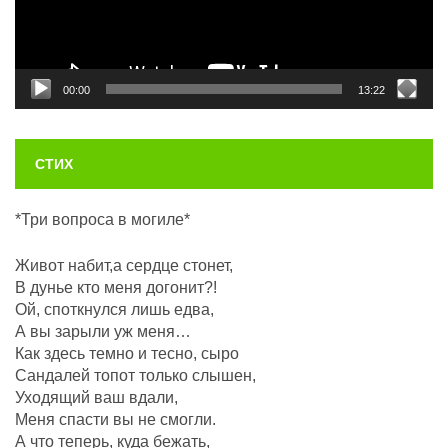
00:00
13:22
СТИХ
*Три вопроса в могиле*
Живот набит,а сердце стонет,
В дунье кто меня догонит?!
Ой, споткнулся лишь едва,
А вы зарыли уж меня…
Как здесь темно и тесно, сыро
Сандалей топот только слышен,
Уходящий ваш вдали,
Меня спасти вы не смогли.
А что теперь, куда бежать,