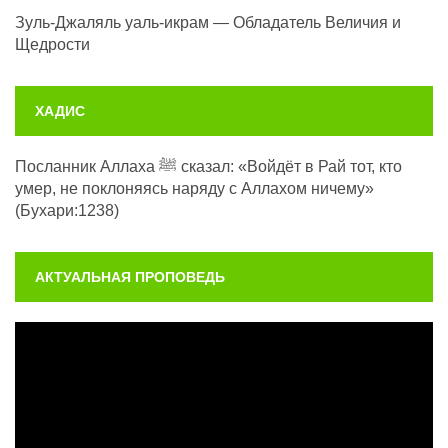
Зуль-Джаляль уаль-икрам — Обладатель Величия и
Щедрости
ХАДИС
Посланник Аллаха ﷺ сказал: «Войдёт в Рай тот, кто
умер, не поклоняясь наряду с Аллахом ничему»
(Бухари:1238)
АКТУАЛЬНАЯ ПРОПОВЕДЬ
Видеоплеер