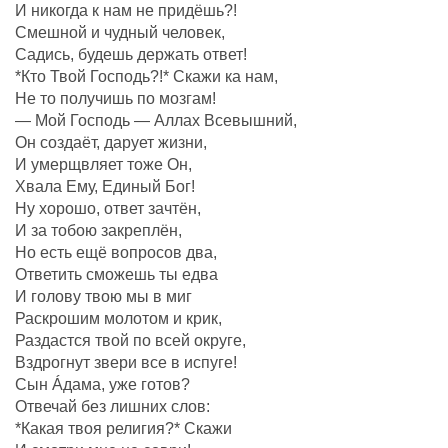
И никогда к нам не придёшь?!
Смешной и чудный человек,
Садись, будешь держать ответ!
*Кто Твой Господь?!* Скажи ка нам,
Не то получишь по мозгам!
— Мой Господь — Аллах Всевышний,
Он создаëт, дарует жизни,
И умерщвляет тоже Он,
Хвала Ему, Единый Бог!
Ну хорошо, ответ зачтëн,
И за тобою закреплëн,
Но есть ещё вопросов два,
Ответить сможешь ты едва
И голову твою мы в миг
Раскрошим молотом и крик,
Раздастся твой по всей округе,
Вздрогнут звери все в испуге!
Сын Áдама, уже готов?
Отвечай без лишних слов:
*Какая твоя религия?* Скажи