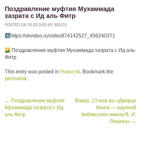
Поздравление муфтия Мухаммада
хазрата с Ид аль Фитр
POSTED ON
30.03.2025
BY
950151
https://vkvideo.ru/video874142527_456240371
Поздравление муфтия Мухаммада хазрата с Ид аль-
Фитр
This entry was posted in
Новости
. Bookmark the
permalink
.
Post
←
Поздравление муфтия
Вчера, 13 мая во «Дворце
Мухаммада хазрата с Ид
Книги — научной
navigation
аль Фитр
библиотеке имени В. И.
Ленина»
→