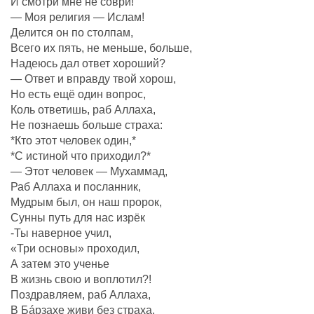
И смотри мне не соври!
— Моя религия — Ислам!
Делится он по столпам,
Всего их пять, не меньше, больше,
Надеюсь дал ответ хороший?
— Ответ и вправду твой хорош,
Но есть ещё один вопрос,
Коль ответишь, раб Аллаха,
Не познаешь больше страха:
*Кто этот человек один,*
*С истиной что приходил?*
— Этот человек — Мухаммад,
Раб Аллаха и посланник,
Мудрым был, он наш пророк,
Сунны путь для нас изрёк
-Ты наверное учил,
«Три основы» проходил,
А затем это ученье
В жизнь свою и воплотил?!
Поздравляем, раб Аллаха,
В Бáрзахе живи без страха,