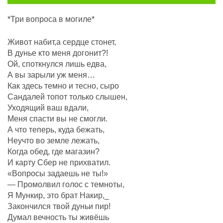
*Три вопроса в могиле*
Живот набит,а сердце стонет,
В дунье кто меня догонит?!
Ой, споткнулся лишь едва,
А вы зарыли уж меня…
Как здесь темно и тесно, сыро
Сандалей топот только слышен,
Уходящий ваш вдали,
Меня спасти вы не смогли.
А что теперь, куда бежать,
Неучто во земле лежать,
Когда обед, где магазин?
И карту Сбер не прихватил.
«Вопросы задаешь не ты!»
— Промолвил голос с темноты,
Я Мункир, это брат Накир,_
Закончился твой дуньи пир!
Думал вечность ты живёшь