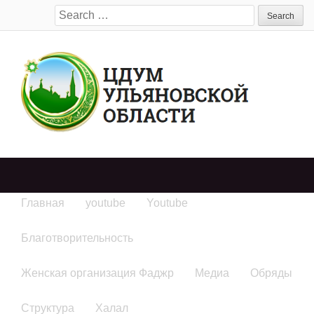
Search
for:
Главная
youtube
Youtube
Благотворительность
Женская организация Фаджр
Медиа
Обряды
Структура
Халал