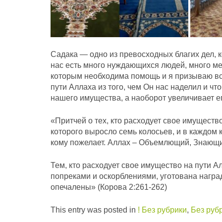
Садака — одно из превосходных благих дел, 
нас есть много нуждающихся людей, много ме
которым необходима помощь и я призываю все
пути Аллаха из того, чем Он нас наделил и ч
нашего имущества, а наоборот увеличивает е
«Притчей о тех, кто расходует свое имущество
которого выросло семь колосьев, и в каждом к
кому пожелает. Аллах – Объемлющий, Знающ
Тем, кто расходует свое имущество на пути 
попреками и оскорблениями, уготована наград
опечалены» (Корова 2:261-262)
This entry was posted in
! Без рубрики
,
Без руб