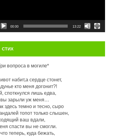
00:00
13:22
СТИХ
Три вопроса в могиле*
ивот набит,а сердце стонет,
 дунье кто меня догонит?!
й, споткнулся лишь едва,
 вы зарыли уж меня…
ак здесь темно и тесно, сыро
андалей топот только слышен,
ходящий ваш вдали,
еня спасти вы не смогли.
 что теперь, куда бежать,