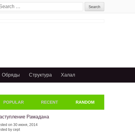
earch
or:
Обряды
Структура
Халал
POPULAR
RECENT
RANDOM
аступление Рамадана
sted on 30 июня, 2014
sted by cept