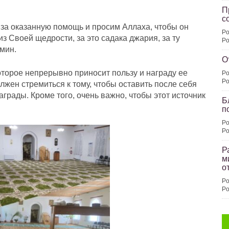
П
с
за оказанную помощь и просим Аллаха, чтобы он
Po
 Своей щедрости, за это садака джария, за ту
Po
мин.
О
торое непрерывно приносит пользу и награду ее
Po
Po
лжен стремиться к тому, чтобы оставить после себя
рады. Кроме того, очень важно, чтобы этот источник
Б
п
Po
Po
Р
м
о
Po
Po