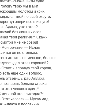
тветить сможешь ты едва
 голову твою мы в миг
аскрошим молотом и крик,
аздастся твой по всей округе,
здрогнут звери все в испуге!
ын Áдама, уже готов?
твечай без лишних слов:
Какая твоя религия?* Скажи
 смотри мне не соври!
 Моя религия — Ислам!
елится он по столпам,
сего их пять, не меньше, больше,
адеюсь дал ответ хороший?
 Ответ и вправду твой хорош,
о есть ещё один вопрос,
оль ответишь, раб Аллаха,
е познаешь больше страха:
Кто этот человек один,*
С истиной что приходил?*
 Этот человек — Мухаммад,
аб Аллаха и посланник,