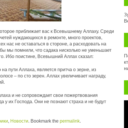
З
В
которое приближает вас к Всевышнему Аллаху. Среди
четей нуждающихся в ремонте, много проектов,
х нас не оставаться в стороне, а расходовать на
тобы мы помнили, что садака нисколько не уменьшает
Посл
го. Ибо поистине, Всевышний Аллах сказал:
к
н
 на пути Аллаха, является притча о зерне, из
олосе – по сто зерен. Аллах увеличивает награду,
ий.
Аллаха и не сопровождает свои пожертвования
а у их Господа. Они не познают страха и не будут
В
рики
,
Новости
. Bookmark the
permalink
.