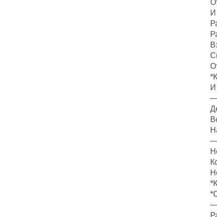
О
И
Р
Р
В
С
О
*
И
—
Д
В
Н
—
Н
К
Н
*
*
—
Р