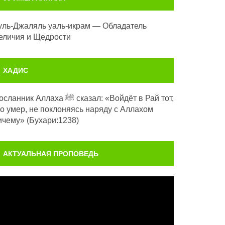
уль-Джаляль уаль-икрам — Обладатель
еличия и Щедрости
ХАДИС
анник Аллаха ﷺ сказал: «Войдёт в Рай тот,
то умер, не поклоняясь наряду с Аллахом
ичему» (Бухари:1238)
АКТУАЛЬНАЯ ПРОПОВЕДЬ
идеоплеер