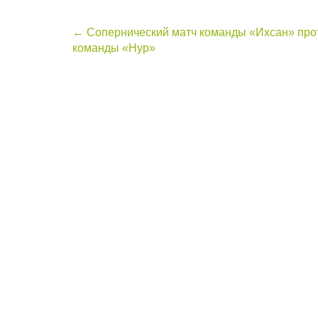
Post
←
Сопернический матч команды «Ихсан» про
команды «Нур»
navigation