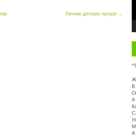
тив
Летние детские лагеря
→
*
Ж
В
О
А
К
С
У
М
А