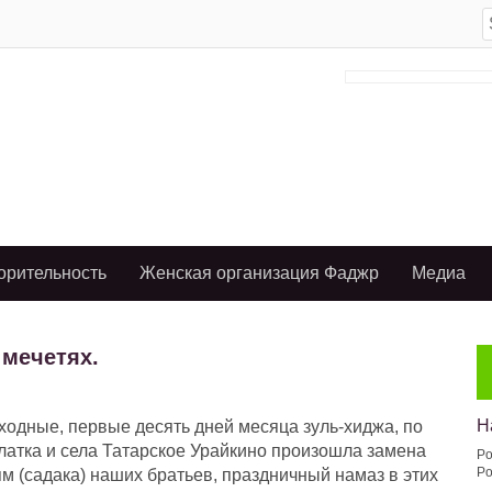
S
f
орительность
Женская организация Фаджр
Медиа
 мечетях.
Н
ходные, первые десять дней месяца зуль-хиджа, по
улатка и села Татарское Урайкино произошла замена
Po
Po
 (садака) наших братьев, праздничный намаз в этих