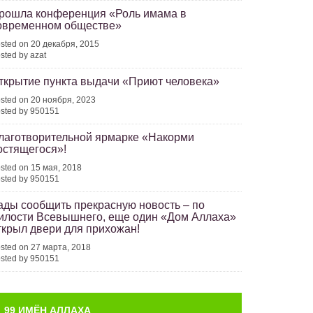
рошла конференция «Роль имама в
овременном обществе»
sted on 20 декабря, 2015
sted by azat
ткрытие пункта выдачи «Приют человека»
sted on 20 ноября, 2023
sted by 950151
лаготворительной ярмарке «Накорми
остящегося»!
sted on 15 мая, 2018
sted by 950151
ады сообщить прекрасную новость – по
илости Всевышнего, еще один «Дом Аллаха»
ткрыл двери для прихожан!
sted on 27 марта, 2018
sted by 950151
99 ИМЁН АЛЛАХА