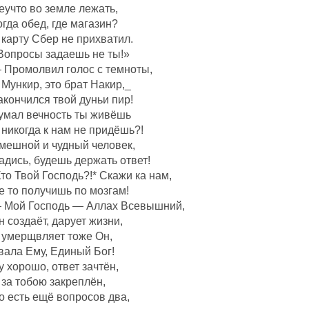
еучто во земле лежать,
огда обед, где магазин?
 карту Сбер не прихватил.
Вопросы задаешь не ты!»
 Промолвил голос с темноты,
 Мункир, это брат Накир,_
акончился твой дуньи пир!
умал вечность ты живёшь
 никогда к нам не придёшь?!
мешной и чудный человек,
адись, будешь держать ответ!
Кто Твой Господь?!* Скажи ка нам,
е то получишь по мозгам!
 Мой Господь — Аллах Всевышний,
н создаëт, дарует жизни,
 умерщвляет тоже Он,
вала Ему, Единый Бог!
у хорошо, ответ зачтëн,
 за тобою закреплëн,
о есть ещё вопросов два,