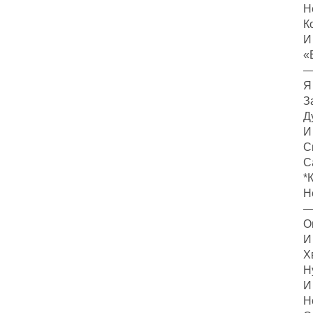
Н
К
И
«
—
Я
З
Д
И
С
С
*
Н
—
О
И
Х
Н
И
Н