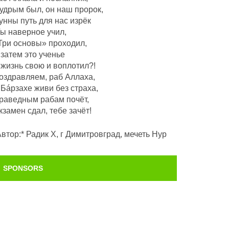
удрым был, он наш пророк,
унны путь для нас изрёк
Ты наверное учил,
Три основы» проходил,
 затем это ученье
 жизнь свою и воплотил?!
оздравляем, раб Аллаха,
 Бáрзахе живи без страха,
раведным рабам почëт,
кзамен сдал, тебе зачёт!
Автор:* Радик Х, г Димитровград, мечеть Нур
SPONSORS