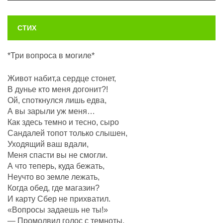
СТИХ
*Три вопроса в могиле*
Живот набит,а сердце стонет,
В дунье кто меня догонит?!
Ой, споткнулся лишь едва,
А вы зарыли уж меня…
Как здесь темно и тесно, сыро
Сандалей топот только слышен,
Уходящий ваш вдали,
Меня спасти вы не смогли.
А что теперь, куда бежать,
Неучто во земле лежать,
Когда обед, где магазин?
И карту Сбер не прихватил.
«Вопросы задаешь не ты!»
— Промолвил голос с темноты,