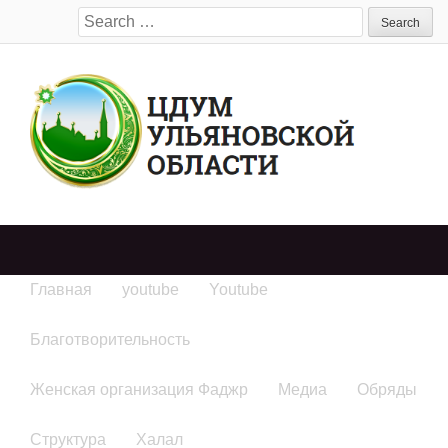
Search
for:
Главная
youtube
Youtube
Благотворительность
Женская организация Фаджр
Медиа
Обряды
Структура
Халал