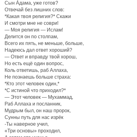
Сын Áдама, уже готов?
Отвечай без лишних слов:
*Какая твоя религия?* Скажи
И смотри мне не соври!
— Моя религия — Ислам!
Делится он по столпам,
Всего их пять, не меньше, больше,
Надеюсь дал ответ хороший?
— Ответ и вправду твой хорош,
Но есть ещё один вопрос,
Коль ответишь, раб Аллаха,
Не познаешь больше страха:
*Кто этот человек один,*
*С истиной что приходил?*
— Этот человек — Мухаммад,
Раб Аллаха и посланник,
Мудрым был, он наш пророк,
Сунны путь для нас изрёк
-Ты наверное учил,
«Три основы» проходил,