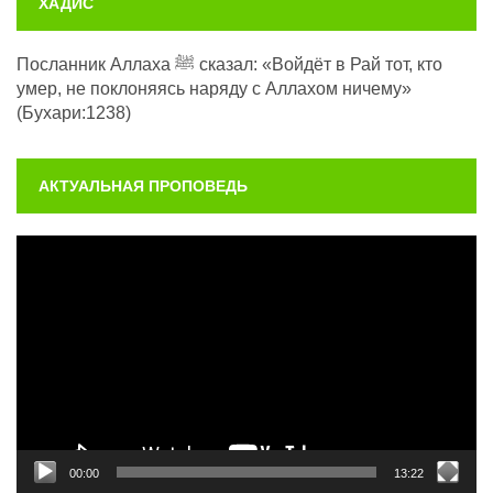
ХАДИС
Посланник Аллаха ﷺ сказал: «Войдёт в Рай тот, кто
умер, не поклоняясь наряду с Аллахом ничему»
(Бухари:1238)
АКТУАЛЬНАЯ ПРОПОВЕДЬ
Видеоплеер
00:00
13:22