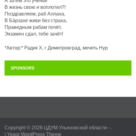
А затем это ученье
В жизнь свою и воплотил?!
Поздравляем, раб Аллаха,
В Бáрзахе живи без страха,
Праведным рабам почëт,
Экзамен сдал, тебе зачёт!
*Автор:* Радик Х, г Димитровград, мечеть Нур
SPONSORS
Copyright © 2026
ЦДУМ Ульяновской области
- .
|
Yegor WordPress Theme