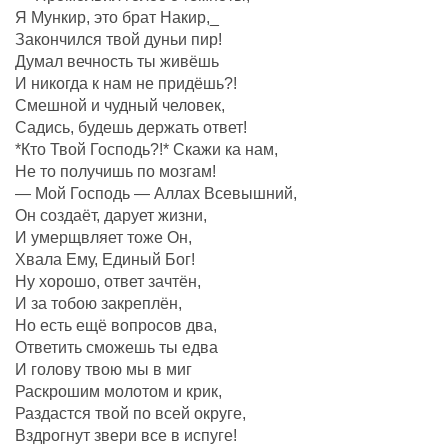
Я Мункир, это брат Накир,_
Закончился твой дуньи пир!
Думал вечность ты живёшь
И никогда к нам не придёшь?!
Смешной и чудный человек,
Садись, будешь держать ответ!
*Кто Твой Господь?!* Скажи ка нам,
Не то получишь по мозгам!
— Мой Господь — Аллах Всевышний,
Он создаëт, дарует жизни,
И умерщвляет тоже Он,
Хвала Ему, Единый Бог!
Ну хорошо, ответ зачтëн,
И за тобою закреплëн,
Но есть ещё вопросов два,
Ответить сможешь ты едва
И голову твою мы в миг
Раскрошим молотом и крик,
Раздастся твой по всей округе,
Вздрогнут звери все в испуге!