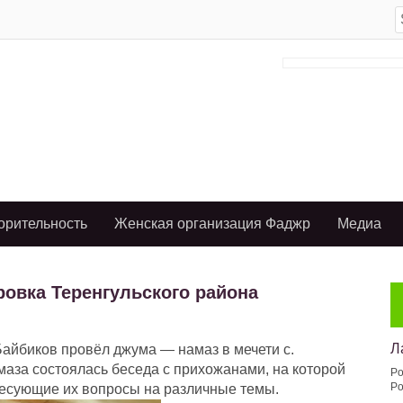
S
f
орительность
Женская организация Фаджр
Медиа
ровка Теренгульского района
Л
йбиков провёл джума — намаз в мечети с.
маза состоялась беседа с прихожанами, на которой
Po
Po
есующие их вопросы на различные темы.