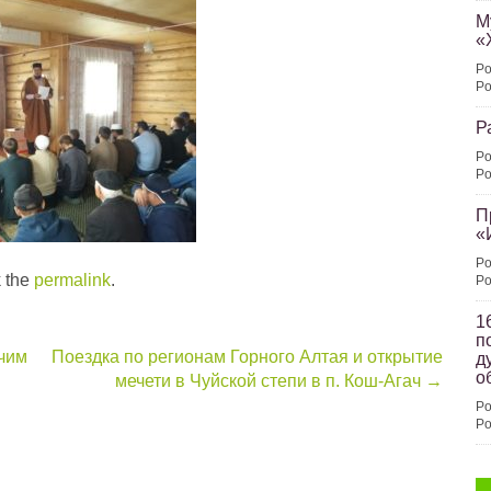
М
«
Po
Po
Р
Po
Po
П
«
Po
 the
permalink
.
Po
1
п
чим
Поездка по регионам Горного Алтая и открытие
д
о
мечети в Чуйской степи в п. Кош-Агач
→
Po
Po