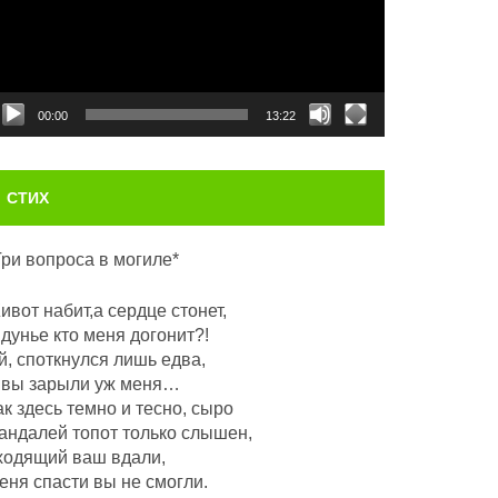
00:00
13:22
СТИХ
Три вопроса в могиле*
ивот набит,а сердце стонет,
 дунье кто меня догонит?!
й, споткнулся лишь едва,
 вы зарыли уж меня…
ак здесь темно и тесно, сыро
андалей топот только слышен,
ходящий ваш вдали,
еня спасти вы не смогли.