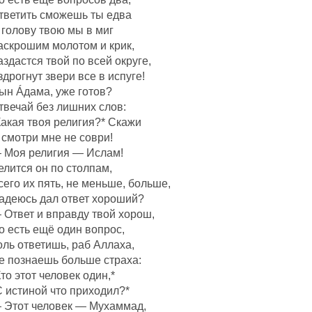
тветить сможешь ты едва
 голову твою мы в миг
аскрошим молотом и крик,
аздастся твой по всей округе,
здрогнут звери все в испуге!
ын Áдама, уже готов?
твечай без лишних слов:
Какая твоя религия?* Скажи
 смотри мне не соври!
 Моя религия — Ислам!
елится он по столпам,
сего их пять, не меньше, больше,
адеюсь дал ответ хороший?
 Ответ и вправду твой хорош,
о есть ещё один вопрос,
оль ответишь, раб Аллаха,
е познаешь больше страха:
Кто этот человек один,*
С истиной что приходил?*
 Этот человек — Мухаммад,