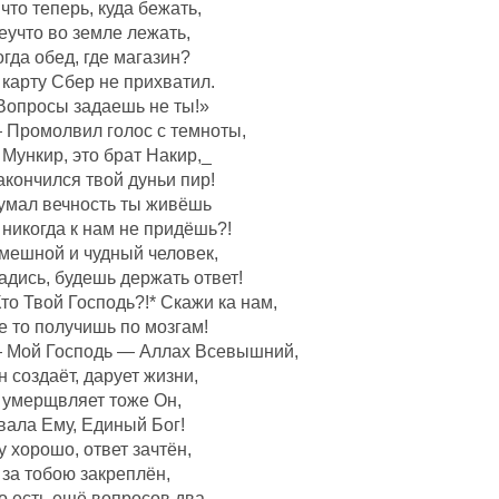
 что теперь, куда бежать,
еучто во земле лежать,
огда обед, где магазин?
 карту Сбер не прихватил.
Вопросы задаешь не ты!»
 Промолвил голос с темноты,
 Мункир, это брат Накир,_
акончился твой дуньи пир!
умал вечность ты живёшь
 никогда к нам не придёшь?!
мешной и чудный человек,
адись, будешь держать ответ!
Кто Твой Господь?!* Скажи ка нам,
е то получишь по мозгам!
 Мой Господь — Аллах Всевышний,
н создаëт, дарует жизни,
 умерщвляет тоже Он,
вала Ему, Единый Бог!
у хорошо, ответ зачтëн,
 за тобою закреплëн,
о есть ещё вопросов два,