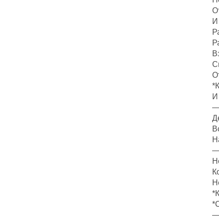
О
И
Р
Р
В
С
О
*
И
—
Д
В
Н
—
Н
К
Н
*
*
—