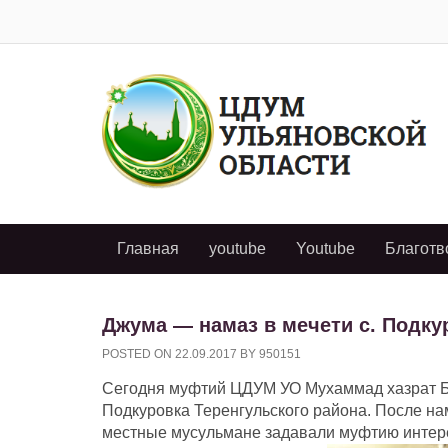
Главная
youtube
Youtube
Благотв
Джума — намаз в мечети с. Подку
POSTED ON
22.09.2017
BY
950151
Сегодня муфтий ЦДУМ УО Мухаммад хазрат Ба
Подкуровка Теренгульского района. После на
местные мусульмане задавали муфтию интер