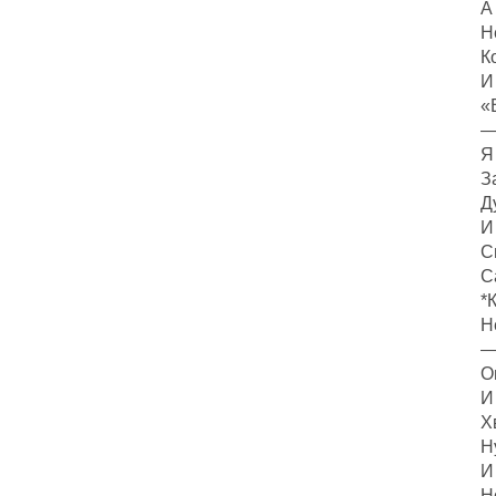
А
Н
К
И
«
—
Я
З
Д
И
С
С
*
Н
—
О
И
Х
Н
И
Н