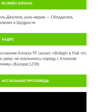
99 ИМЁН АЛЛАХА
уль-Джаляль уаль-икрам — Обладатель
еличия и Щедрости
ХАДИС
анник Аллаха ﷺ сказал: «Войдёт в Рай тот,
то умер, не поклоняясь наряду с Аллахом
ичему» (Бухари:1238)
АКТУАЛЬНАЯ ПРОПОВЕДЬ
идеоплеер