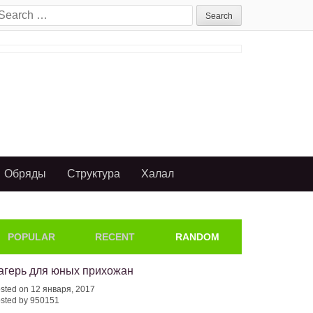
earch
or:
Обряды
Структура
Халал
POPULAR
RECENT
RANDOM
агерь для юных прихожан
sted on 12 января, 2017
sted by 950151