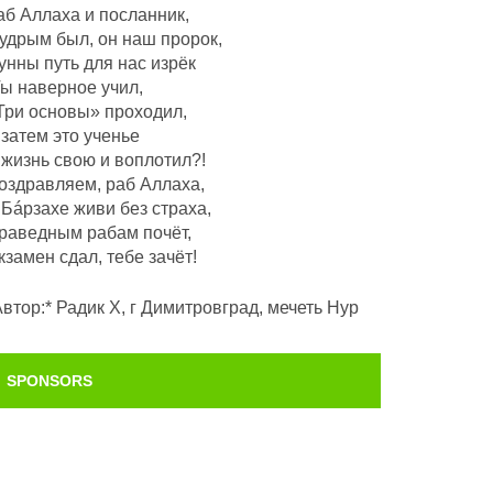
аб Аллаха и посланник,
удрым был, он наш пророк,
унны путь для нас изрёк
Ты наверное учил,
Три основы» проходил,
 затем это ученье
 жизнь свою и воплотил?!
оздравляем, раб Аллаха,
 Бáрзахе живи без страха,
раведным рабам почëт,
кзамен сдал, тебе зачёт!
Автор:* Радик Х, г Димитровград, мечеть Нур
SPONSORS