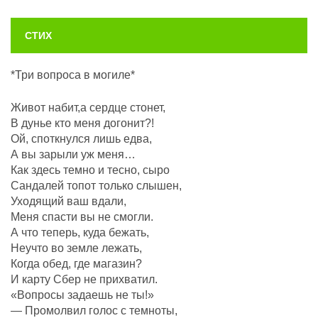
СТИХ
*Три вопроса в могиле*
Живот набит,а сердце стонет,
В дунье кто меня догонит?!
Ой, споткнулся лишь едва,
А вы зарыли уж меня…
Как здесь темно и тесно, сыро
Сандалей топот только слышен,
Уходящий ваш вдали,
Меня спасти вы не смогли.
А что теперь, куда бежать,
Неучто во земле лежать,
Когда обед, где магазин?
И карту Сбер не прихватил.
«Вопросы задаешь не ты!»
— Промолвил голос с темноты,