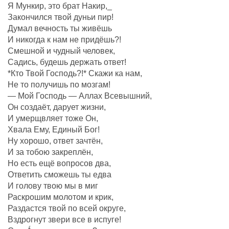
Я Мункир, это брат Накир,_
Закончился твой дуньи пир!
Думал вечность ты живёшь
И никогда к нам не придёшь?!
Смешной и чудный человек,
Садись, будешь держать ответ!
*Кто Твой Господь?!* Скажи ка нам,
Не то получишь по мозгам!
— Мой Господь — Аллах Всевышний,
Он создаëт, дарует жизни,
И умерщвляет тоже Он,
Хвала Ему, Единый Бог!
Ну хорошо, ответ зачтëн,
И за тобою закреплëн,
Но есть ещё вопросов два,
Ответить сможешь ты едва
И голову твою мы в миг
Раскрошим молотом и крик,
Раздастся твой по всей округе,
Вздрогнут звери все в испуге!