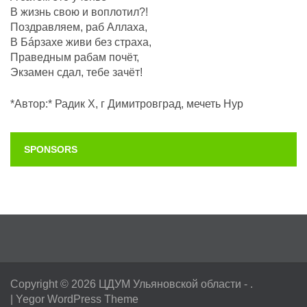
В жизнь свою и воплотил?!
Поздравляем, раб Аллаха,
В Бáрзахе живи без страха,
Праведным рабам почëт,
Экзамен сдал, тебе зачёт!
*Автор:* Радик Х, г Димитровград, мечеть Нур
SPONSORS
Copyright © 2026
ЦДУМ Ульяновской области
- .
|
Yegor WordPress Theme