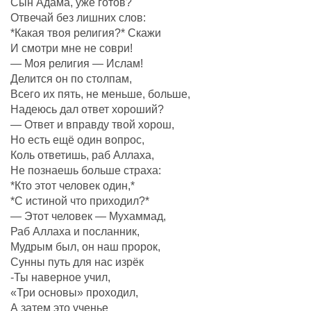
Сын Áдама, уже готов?
Отвечай без лишних слов:
*Какая твоя религия?* Скажи
И смотри мне не соври!
— Моя религия — Ислам!
Делится он по столпам,
Всего их пять, не меньше, больше,
Надеюсь дал ответ хороший?
— Ответ и вправду твой хорош,
Но есть ещё один вопрос,
Коль ответишь, раб Аллаха,
Не познаешь больше страха:
*Кто этот человек один,*
*С истиной что приходил?*
— Этот человек — Мухаммад,
Раб Аллаха и посланник,
Мудрым был, он наш пророк,
Сунны путь для нас изрёк
-Ты наверное учил,
«Три основы» проходил,
А затем это ученье