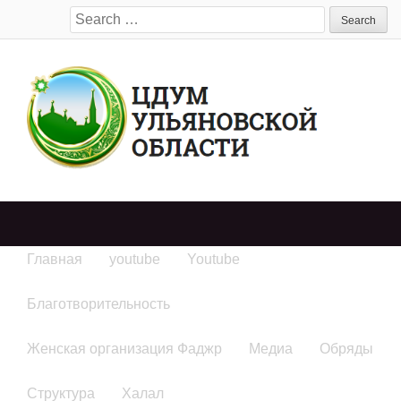
Search
for:
Главная
youtube
Youtube
Благотворительность
Женская организация Фаджр
Медиа
Обряды
Структура
Халал