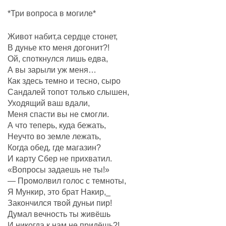
*Три вопроса в могиле*
Живот набит,а сердце стонет,
В дунье кто меня догонит?!
Ой, споткнулся лишь едва,
А вы зарыли уж меня…
Как здесь темно и тесно, сыро
Сандалей топот только слышен,
Уходящий ваш вдали,
Меня спасти вы не смогли.
А что теперь, куда бежать,
Неучто во земле лежать,
Когда обед, где магазин?
И карту Сбер не прихватил.
«Вопросы задаешь не ты!»
— Промолвил голос с темноты,
Я Мункир, это брат Накир,_
Закончился твой дуньи пир!
Думал вечность ты живёшь
И никогда к нам не придёшь?!