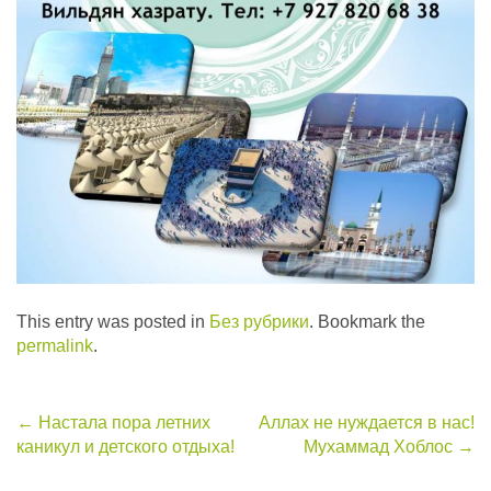
This entry was posted in
Без рубрики
. Bookmark the
permalink
.
Post
←
Настала пора летних
Аллах не нуждается в нас!
каникул и детского отдыха!
Мухаммад Хоблос
→
navigation