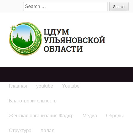
Search
for:
Главная
youtube
Youtube
Благотворительность
Женская организация Фаджр
Медиа
Обряды
Структура
Халал