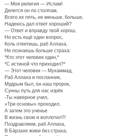
— Моя религия — Ислам!
Делится он по столпам,
Всего их пять, не меньше, больше,
Надеюсь дал ответ хороший?
— Ответ и вправду твой хорош,
Но есть ещё один вопрос,
Коль ответишь, раб Аллаха,
Не познаешь больше страха:
*Кто этот человек один,*
*С истиной что приходил?*
— Этот человек — Мухаммад,
Раб Аллаха и посланник,
Мудрым был, он наш пророк,
Сунны путь для нас изрёк
-Ты наверное учил,
«Три основы» проходил,
А затем это ученье
В жизнь свою и воплотил?!
Поздравляем, раб Аллаха,
В Бáрзахе живи без страха,