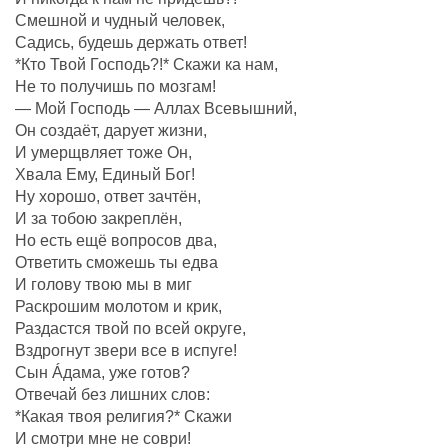
Смешной и чудный человек,
Садись, будешь держать ответ!
*Кто Твой Господь?!* Скажи ка нам,
Не то получишь по мозгам!
— Мой Господь — Аллах Всевышний,
Он создаëт, дарует жизни,
И умерщвляет тоже Он,
Хвала Ему, Единый Бог!
Ну хорошо, ответ зачтëн,
И за тобою закреплëн,
Но есть ещё вопросов два,
Ответить сможешь ты едва
И голову твою мы в миг
Раскрошим молотом и крик,
Раздастся твой по всей округе,
Вздрогнут звери все в испуге!
Сын Áдама, уже готов?
Отвечай без лишних слов:
*Какая твоя религия?* Скажи
И смотри мне не соври!