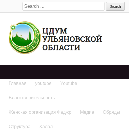
Search
for:
Главная
youtube
Youtube
Благотворительность
Женская организация Фаджр
Медиа
Обряды
Структура
Халал