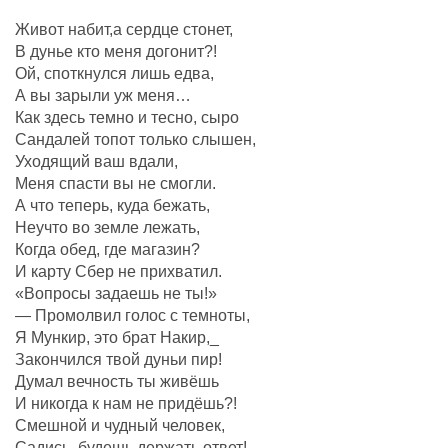
Живот набит,а сердце стонет,
В дунье кто меня догонит?!
Ой, споткнулся лишь едва,
А вы зарыли уж меня…
Как здесь темно и тесно, сыро
Сандалей топот только слышен,
Уходящий ваш вдали,
Меня спасти вы не смогли.
А что теперь, куда бежать,
Неучто во земле лежать,
Когда обед, где магазин?
И карту Сбер не прихватил.
«Вопросы задаешь не ты!»
— Промолвил голос с темноты,
Я Мункир, это брат Накир,_
Закончился твой дуньи пир!
Думал вечность ты живёшь
И никогда к нам не придёшь?!
Смешной и чудный человек,
Садись, будешь держать ответ!