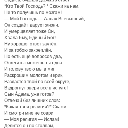
*Кто Твой Господь?!* Скажи ка нам,
Не то получишь по мозгам!
— Мой Господь — Аллах Всевышний,
Он создаëт, дарует жизни,
И умерщвляет тоже Он,
Хвала Ему, Единый Бог!
Ну хорошо, ответ зачтëн,
И за тобою закреплëн,
Но есть ещё вопросов два,
Ответить сможешь ты едва
И голову твою мы в миг
Раскрошим молотом и крик,
Раздастся твой по всей округе,
Вздрогнут звери все в испуге!
Сын Áдама, уже готов?
Отвечай без лишних слов:
*Какая твоя религия?* Скажи
И смотри мне не соври!
— Моя религия — Ислам!
Делится он по столпам,