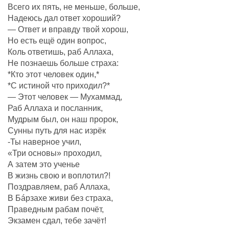
Всего их пять, не меньше, больше,
Надеюсь дал ответ хороший?
— Ответ и вправду твой хорош,
Но есть ещё один вопрос,
Коль ответишь, раб Аллаха,
Не познаешь больше страха:
*Кто этот человек один,*
*С истиной что приходил?*
— Этот человек — Мухаммад,
Раб Аллаха и посланник,
Мудрым был, он наш пророк,
Сунны путь для нас изрёк
-Ты наверное учил,
«Три основы» проходил,
А затем это ученье
В жизнь свою и воплотил?!
Поздравляем, раб Аллаха,
В Бáрзахе живи без страха,
Праведным рабам почëт,
Экзамен сдал, тебе зачёт!