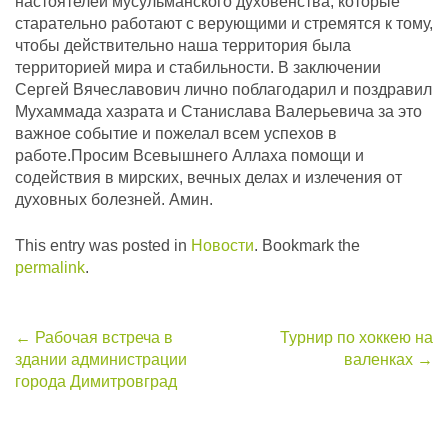
настоятелей мусульманского духовенства, которые
старательно работают с верующими и стремятся к тому,
чтобы действительно наша территория была
территорией мира и стабильности. В заключении
Сергей Вячеславович лично поблагодарил и поздравил
Мухаммада хазрата и Станислава Валерьевича за это
важное событие и пожелал всем успехов в
работе.Просим Всевышнего Аллаха помощи и
содействия в мирских, вечных делах и излечения от
духовных болезней. Амин.
This entry was posted in
Новости
. Bookmark the
permalink
.
Post
←
Рабочая встреча в
Турнир по хоккею на
здании администрации
валенках
→
navigation
города Димитровград