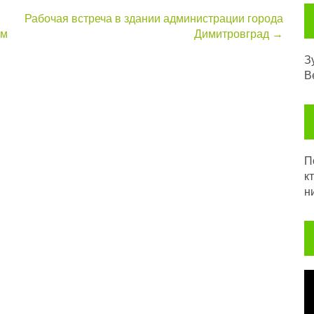
Рабочая встреча в здании администрации города
ом
Димитровград
→
З
В
Посл
к
н
В