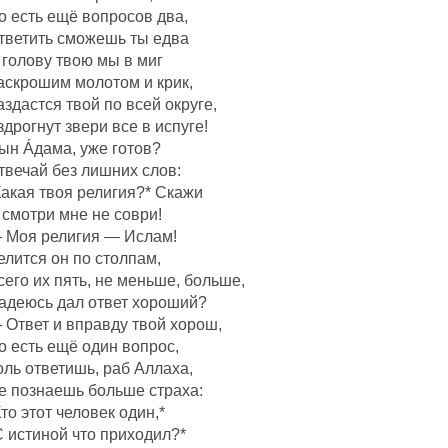
о есть ещё вопросов два,
тветить сможешь ты едва
 голову твою мы в миг
аскрошим молотом и крик,
аздастся твой по всей округе,
здрогнут звери все в испуге!
ын Áдама, уже готов?
твечай без лишних слов:
Какая твоя религия?* Скажи
 смотри мне не соври!
 Моя религия — Ислам!
елится он по столпам,
сего их пять, не меньше, больше,
адеюсь дал ответ хороший?
 Ответ и вправду твой хорош,
о есть ещё один вопрос,
оль ответишь, раб Аллаха,
е познаешь больше страха:
Кто этот человек один,*
С истиной что приходил?*