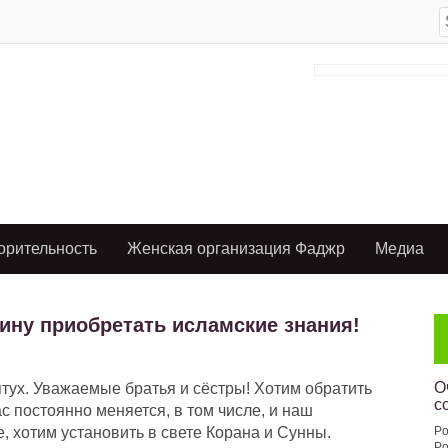
S
f
орительность
Женская организация Фаджр
Медиа
ину приобретать исламские знания!
О
тух. Уважаемые братья и сёстры! Хотим обратить
с
ас постоянно меняется, в том числе, и наш
, хотим установить в свете Корана и Сунны.
Po
Po