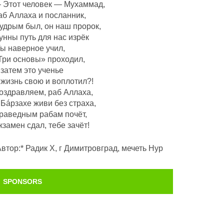
 Этот человек — Мухаммад,
аб Аллаха и посланник,
удрым был, он наш пророк,
унны путь для нас изрёк
Ты наверное учил,
Три основы» проходил,
 затем это ученье
 жизнь свою и воплотил?!
оздравляем, раб Аллаха,
 Бáрзахе живи без страха,
раведным рабам почëт,
кзамен сдал, тебе зачёт!
Автор:* Радик Х, г Димитровград, мечеть Нур
SPONSORS