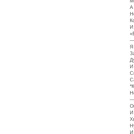
М
А
Н
К
И
«
—
Я
З
Д
И
С
С
*
Н
—
О
И
Х
Н
И