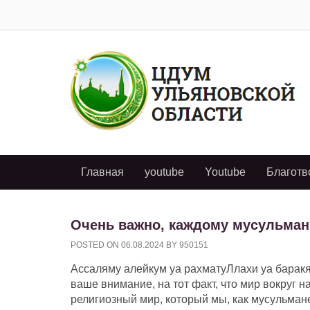
Главная
youtube
Youtube
Благотв
Очень важно, каждому мусульман
POSTED ON
06.08.2024
BY
950151
Ассаляму алейкум уа рахматуЛлахи уа баракя
ваше внимание, на тот факт, что мир вокруг н
религиозный мир, который мы, как мусульмане