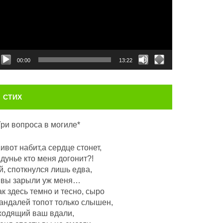
00:00
13:22
СТИХ
Три вопроса в могиле*
ивот набит,а сердце стонет,
 дунье кто меня догонит?!
й, споткнулся лишь едва,
 вы зарыли уж меня…
ак здесь темно и тесно, сыро
андалей топот только слышен,
ходящий ваш вдали,