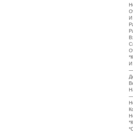
Н
О
И
Р
Р
В
С
О
*
И
—
Д
В
Н
—
Н
К
Н
*
*