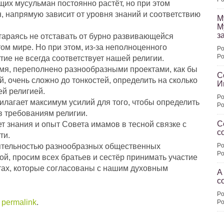
щих мусульман постоянно растёт, но при этом
н, напрямую зависит от уровня знаний и соответствию
М
М
з
тараясь не отставать от бурно развивающейся
том мире. Но при этом, из-за неполноценного
Po
Po
ие не всегда соответствует нашей религии.
мя, переполнено разнообразными проектами, как бы
С
, очень сложно до тонкостей, определить на сколько
И
ей религией.
Po
илагает максимум усилий для того, чтобы определить
Po
в требованиям религии.
С
т знания и опыт Совета имамов в тесной связке с
с
ти.
еятельностью разнообразных общественных
Po
Po
ой, просим всех братьев и сестёр принимать участие
тах, которые согласованы с нашим духовным
А
с
Po
e
permalink
.
Po