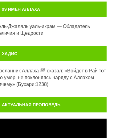
99 ИМЁН АЛЛАХА
уль-Джаляль уаль-икрам — Обладатель
еличия и Щедрости
ХАДИС
анник Аллаха ﷺ сказал: «Войдёт в Рай тот,
то умер, не поклоняясь наряду с Аллахом
ичему» (Бухари:1238)
АКТУАЛЬНАЯ ПРОПОВЕДЬ
идеоплеер