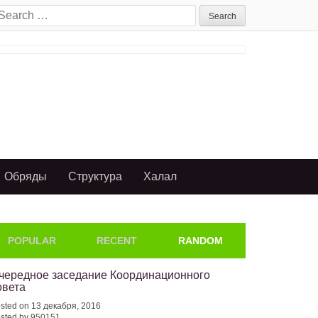
earch
or:
Обряды
Структура
Халал
POPULAR
RECENT
RANDOM
чередное заседание Координационного
овета
sted on 13 декабря, 2016
sted by 950151