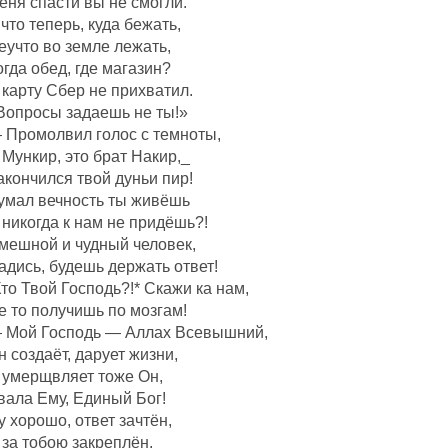
еня спасти вы не смогли.
 что теперь, куда бежать,
еучто во земле лежать,
огда обед, где магазин?
 карту Сбер не прихватил.
Вопросы задаешь не ты!»
 Промолвил голос с темноты,
 Мункир, это брат Накир,_
акончился твой дуньи пир!
умал вечность ты живёшь
 никогда к нам не придёшь?!
мешной и чудный человек,
адись, будешь держать ответ!
Кто Твой Господь?!* Скажи ка нам,
е то получишь по мозгам!
 Мой Господь — Аллах Всевышний,
н создаëт, дарует жизни,
 умерщвляет тоже Он,
вала Ему, Единый Бог!
у хорошо, ответ зачтëн,
 за тобою закреплëн,