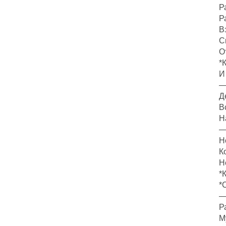
Р
Р
В
С
О
*
И
—
Д
В
Н
—
Н
К
Н
*
*
—
Р
М