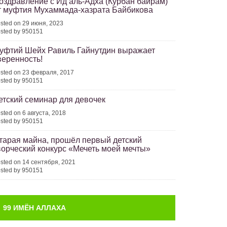
оздравление с Ид аль-Адха (Курбан байрам)
т муфтия Мухаммада-хазрата Байбикова
sted on 29 июня, 2023
sted by 950151
уфтий Шейх Равиль Гайнутдин выражает
веренность!
sted on 23 февраля, 2017
sted by 950151
етский семинар для девочек
sted on 6 августа, 2018
sted by 950151
тарая майна, прошёл первый детский
ворческий конкурс «Мечеть моей мечты»
sted on 14 сентября, 2021
sted by 950151
99 ИМЁН АЛЛАХА