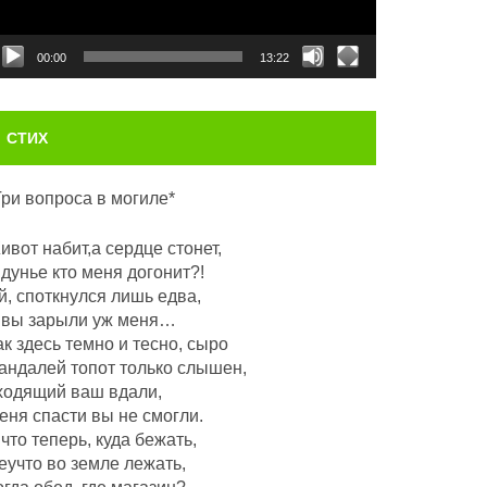
00:00
13:22
СТИХ
Три вопроса в могиле*
ивот набит,а сердце стонет,
 дунье кто меня догонит?!
й, споткнулся лишь едва,
 вы зарыли уж меня…
ак здесь темно и тесно, сыро
андалей топот только слышен,
ходящий ваш вдали,
еня спасти вы не смогли.
 что теперь, куда бежать,
еучто во земле лежать,