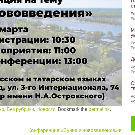
П
о
Po
Po
М
у
Po
Po
Д
Po
Po
С
т
Po
Po
но
,
Без рубрики
,
Новости
. Bookmark the
permalink
.
Конференция «Сунна и нововведение» в