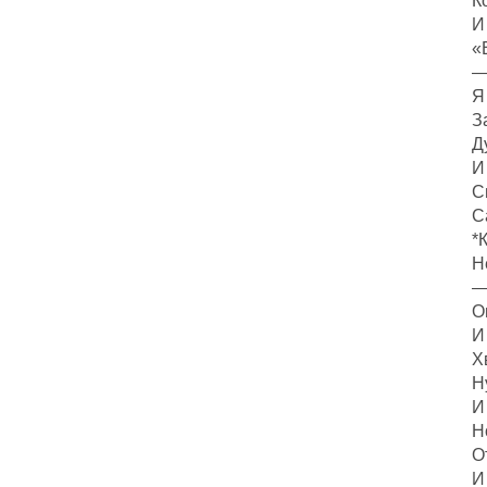
К
И
«
—
Я
З
Д
И
С
С
*
Н
—
О
И
Х
Н
И
Н
О
И