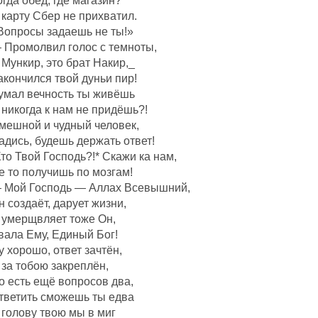
огда обед, где магазин?
 карту Сбер не прихватил.
Вопросы задаешь не ты!»
 Промолвил голос с темноты,
 Мункир, это брат Накир,_
акончился твой дуньи пир!
умал вечность ты живёшь
 никогда к нам не придёшь?!
мешной и чудный человек,
адись, будешь держать ответ!
Кто Твой Господь?!* Скажи ка нам,
е то получишь по мозгам!
 Мой Господь — Аллах Всевышний,
н создаëт, дарует жизни,
 умерщвляет тоже Он,
вала Ему, Единый Бог!
у хорошо, ответ зачтëн,
 за тобою закреплëн,
о есть ещё вопросов два,
тветить сможешь ты едва
 голову твою мы в миг