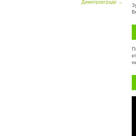
Димитровграде
→
З
В
Посл
к
н
В