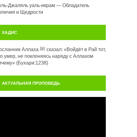
уль-Джаляль уаль-икрам — Обладатель
еличия и Щедрости
ХАДИС
анник Аллаха ﷺ сказал: «Войдёт в Рай тот,
то умер, не поклоняясь наряду с Аллахом
ичему» (Бухари:1238)
АКТУАЛЬНАЯ ПРОПОВЕДЬ
идеоплеер