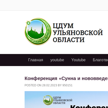
Главная
youtube
Youtube
Благотв
Конференция «Сунна и нововведе
POSTED ON
28.02.2023
BY
950151