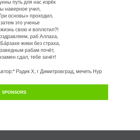
унны путь для нас изрёк
Ты наверное учил,
Три основы» проходил,
 затем это ученье
 жизнь свою и воплотил?!
оздравляем, раб Аллаха,
 Бáрзахе живи без страха,
раведным рабам почëт,
кзамен сдал, тебе зачёт!
Автор:* Радик Х, г Димитровград, мечеть Нур
SPONSORS