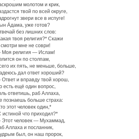
аскрошим молотом и крик,
аздастся твой по всей округе,
здрогнут звери все в испуге!
ын Áдама, уже готов?
твечай без лишних слов:
Какая твоя религия?* Скажи
 смотри мне не соври!
 Моя религия — Ислам!
елится он по столпам,
сего их пять, не меньше, больше,
адеюсь дал ответ хороший?
 Ответ и вправду твой хорош,
о есть ещё один вопрос,
оль ответишь, раб Аллаха,
е познаешь больше страха:
Кто этот человек один,*
С истиной что приходил?*
 Этот человек — Мухаммад,
аб Аллаха и посланник,
удрым был, он наш пророк,