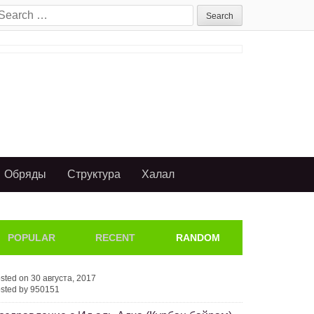
earch
or:
Обряды
Структура
Халал
POPULAR
RECENT
RANDOM
sted on 30 августа, 2017
sted by 950151