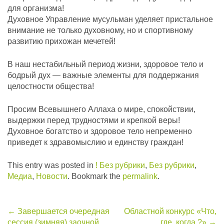
для организма!
Духовное Управление мусульман уделяет пристальное
внимание не только духовному, но и спортивному
развитию прихожан мечетей!
В наш нестабильный период жизни, здоровое тело и
бодрый дух — важные элементы для поддержания
целостности общества!
Просим Всевышнего Аллаха о мире, спокойствии,
выдержки перед трудностями и крепкой веры!
Духовное богатство и здоровое тело непременно
приведет к здравомыслию и единству граждан!
This entry was posted in
! Без рубрики
,
Без рубрики
,
Медиа
,
Новости
. Bookmark the
permalink
.
Post
←
Завершается очередная
Областной конкурс «Что,
сессия (зимняя) заочной
где, когда ?»
→