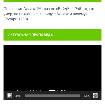
Посланник Аллаха ﷺ сказал: «Войдёт в Рай тот, кто
умер, не поклоняясь наряду с Аллахом ничему»
(Бухари:1238)
АКТУАЛЬНАЯ ПРОПОВЕДЬ
Видеоплеер
00:00
13:22