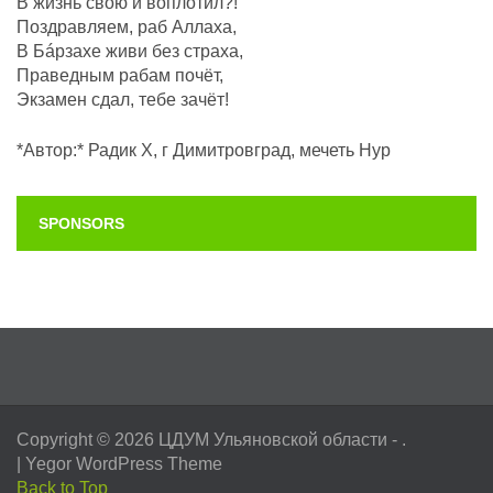
В жизнь свою и воплотил?!
Поздравляем, раб Аллаха,
В Бáрзахе живи без страха,
Праведным рабам почëт,
Экзамен сдал, тебе зачёт!
*Автор:* Радик Х, г Димитровград, мечеть Нур
SPONSORS
Copyright © 2026
ЦДУМ Ульяновской области
- .
|
Yegor WordPress Theme
Back to Top