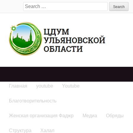
Search
for:
Главная
youtube
Youtube
Благотворительность
Женская организация Фаджр
Медиа
Обряды
Структура
Халал