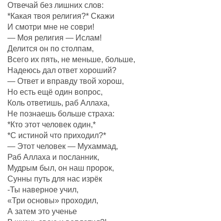
Отвечай без лишних слов:
*Какая твоя религия?* Скажи
И смотри мне не соври!
— Моя религия — Ислам!
Делится он по столпам,
Всего их пять, не меньше, больше,
Надеюсь дал ответ хороший?
— Ответ и вправду твой хорош,
Но есть ещё один вопрос,
Коль ответишь, раб Аллаха,
Не познаешь больше страха:
*Кто этот человек один,*
*С истиной что приходил?*
— Этот человек — Мухаммад,
Раб Аллаха и посланник,
Мудрым был, он наш пророк,
Сунны путь для нас изрёк
-Ты наверное учил,
«Три основы» проходил,
А затем это ученье