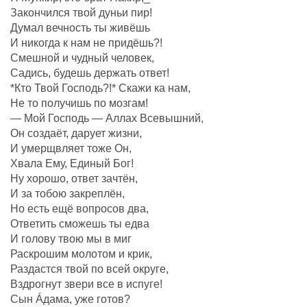
Закончился твой дуньи пир!
Думал вечность ты живёшь
И никогда к нам не придёшь?!
Смешной и чудный человек,
Садись, будешь держать ответ!
*Кто Твой Господь?!* Скажи ка нам,
Не то получишь по мозгам!
— Мой Господь — Аллах Всевышний,
Он создаëт, дарует жизни,
И умерщвляет тоже Он,
Хвала Ему, Единый Бог!
Ну хорошо, ответ зачтëн,
И за тобою закреплëн,
Но есть ещё вопросов два,
Ответить сможешь ты едва
И голову твою мы в миг
Раскрошим молотом и крик,
Раздастся твой по всей округе,
Вздрогнут звери все в испуге!
Сын Áдама, уже готов?