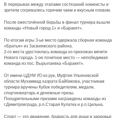
В перерывах между этапами состязаний хоккеисты и
зрители согревались горячим чаем и вкусным пловом.
После ожесточённой борьбы в финал турнира вышли
команды «Новый город-1» и «Баракят».
По итогам игры 3-ье место одержала сборная команда
«Братья» из Засвияжского района.
2-го места удостоилась команда из прихожан мечети
Нового города. 1-ое почетное место — непобедимая
команда из пос. Вырыпаевка «Баракят».
От имени ЦДУМ УО из рук, Муфтия Ульяновской
области Мухаммад хазрата Байбикова, участникам
турнира вручены Кубок победителям, медали,
спортинвертарь и денежные призы.
Поощрительными призами награждены команды из
г.Димитровграда, р.п.Старая Кулатка и р.п.Цильна.
Спорт — это движение, бодрость для души и здоровье