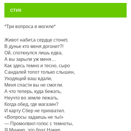
СТИХ
*Три вопроса в могиле*
Живот набит,а сердце стонет,
В дунье кто меня догонит?!
Ой, споткнулся лишь едва,
А вы зарыли уж меня…
Как здесь темно и тесно, сыро
Сандалей топот только слышен,
Уходящий ваш вдали,
Меня спасти вы не смогли.
А что теперь, куда бежать,
Неучто во земле лежать,
Когда обед, где магазин?
И карту Сбер не прихватил.
«Вопросы задаешь не ты!»
— Промолвил голос с темноты,
Я Мункир, это брат Накир,_