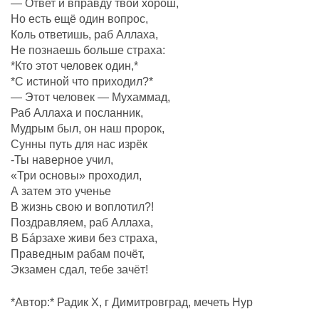
— Ответ и вправду твой хорош,
Но есть ещё один вопрос,
Коль ответишь, раб Аллаха,
Не познаешь больше страха:
*Кто этот человек один,*
*С истиной что приходил?*
— Этот человек — Мухаммад,
Раб Аллаха и посланник,
Мудрым был, он наш пророк,
Сунны путь для нас изрёк
-Ты наверное учил,
«Три основы» проходил,
А затем это ученье
В жизнь свою и воплотил?!
Поздравляем, раб Аллаха,
В Бáрзахе живи без страха,
Праведным рабам почëт,
Экзамен сдал, тебе зачёт!
*Автор:* Радик Х, г Димитровград, мечеть Нур