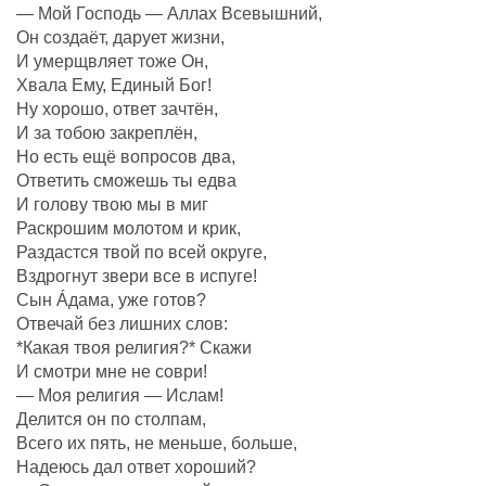
— Мой Господь — Аллах Всевышний,
Он создаëт, дарует жизни,
И умерщвляет тоже Он,
Хвала Ему, Единый Бог!
Ну хорошо, ответ зачтëн,
И за тобою закреплëн,
Но есть ещё вопросов два,
Ответить сможешь ты едва
И голову твою мы в миг
Раскрошим молотом и крик,
Раздастся твой по всей округе,
Вздрогнут звери все в испуге!
Сын Áдама, уже готов?
Отвечай без лишних слов:
*Какая твоя религия?* Скажи
И смотри мне не соври!
— Моя религия — Ислам!
Делится он по столпам,
Всего их пять, не меньше, больше,
Надеюсь дал ответ хороший?