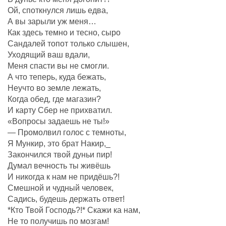
Ой, споткнулся лишь едва,
А вы зарыли уж меня…
Как здесь темно и тесно, сыро
Сандалей топот только слышен,
Уходящий ваш вдали,
Меня спасти вы не смогли.
А что теперь, куда бежать,
Неучто во земле лежать,
Когда обед, где магазин?
И карту Сбер не прихватил.
«Вопросы задаешь не ты!»
— Промолвил голос с темноты,
Я Мункир, это брат Накир,_
Закончился твой дуньи пир!
Думал вечность ты живёшь
И никогда к нам не придёшь?!
Смешной и чудный человек,
Садись, будешь держать ответ!
*Кто Твой Господь?!* Скажи ка нам,
Не то получишь по мозгам!