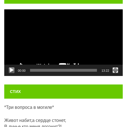
Видеоплеер
00:00
13:22
СТИХ
*Три вопроса в могиле*
Живот набит,а сердце стонет,
В дунье кто меня догонит?!