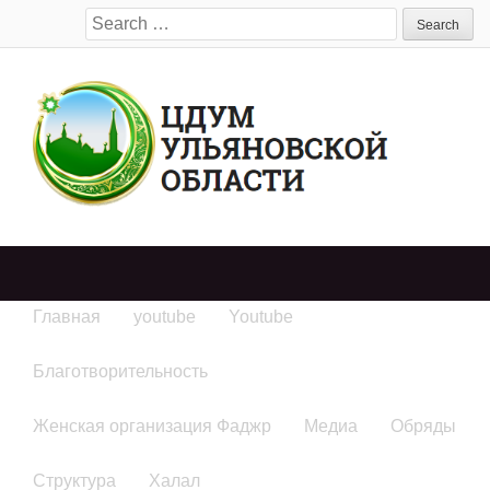
Search
for:
Главная
youtube
Youtube
Благотворительность
Женская организация Фаджр
Медиа
Обряды
Структура
Халал