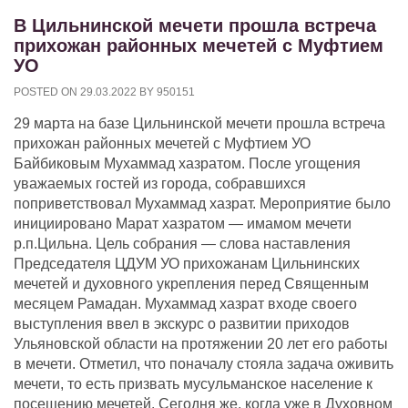
В Цильнинской мечети прошла встреча
прихожан районных мечетей с Муфтием
УО
POSTED ON
29.03.2022
BY
950151
29 марта на базе Цильнинской мечети прошла встреча
прихожан районных мечетей с Муфтием УО
Байбиковым Мухаммад хазратом. После угощения
уважаемых гостей из города, собравшихся
поприветствовал Мухаммад хазрат. Мероприятие было
инициировано Марат хазратом — имамом мечети
р.п.Цильна. Цель собрания — слова наставления
Председателя ЦДУМ УО прихожанам Цильнинских
мечетей и духовного укрепления перед Священным
месяцем Рамадан. Мухаммад хазрат входе своего
выступления ввел в экскурс о развитии приходов
Ульяновской области на протяжении 20 лет его работы
в мечети. Отметил, что поначалу стояла задача оживить
мечети, то есть призвать мусульманское население к
посещению мечетей. Сегодня же, когда уже в Духовном