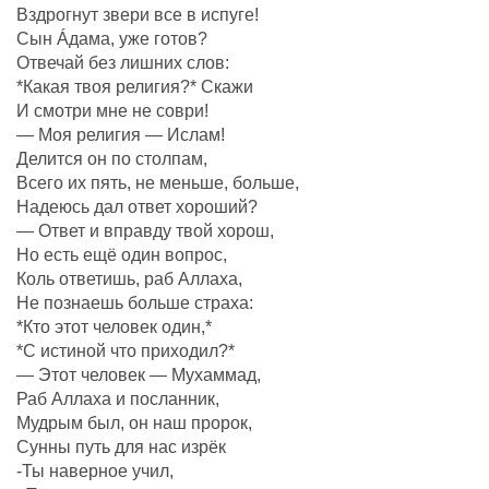
Вздрогнут звери все в испуге!
Сын Áдама, уже готов?
Отвечай без лишних слов:
*Какая твоя религия?* Скажи
И смотри мне не соври!
— Моя религия — Ислам!
Делится он по столпам,
Всего их пять, не меньше, больше,
Надеюсь дал ответ хороший?
— Ответ и вправду твой хорош,
Но есть ещё один вопрос,
Коль ответишь, раб Аллаха,
Не познаешь больше страха:
*Кто этот человек один,*
*С истиной что приходил?*
— Этот человек — Мухаммад,
Раб Аллаха и посланник,
Мудрым был, он наш пророк,
Сунны путь для нас изрёк
-Ты наверное учил,