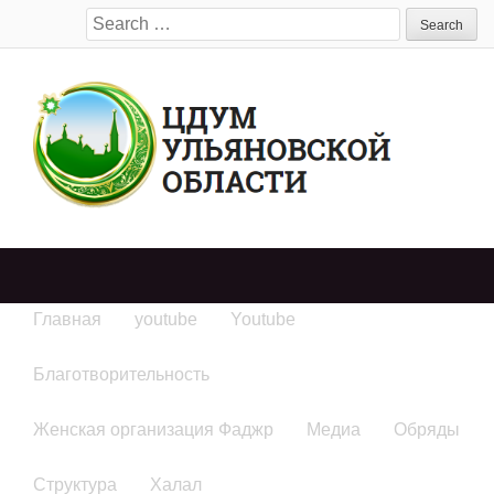
Search
for:
Главная
youtube
Youtube
Благотворительность
Женская организация Фаджр
Медиа
Обряды
Структура
Халал