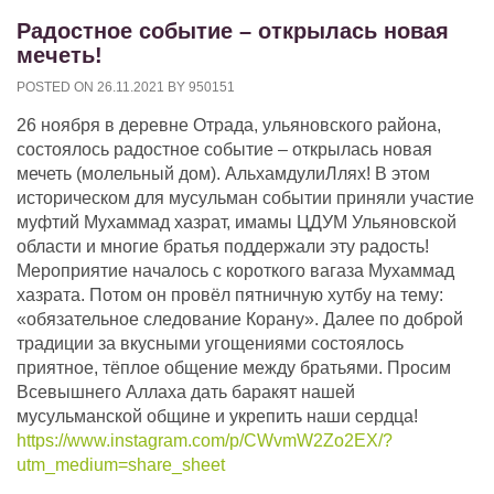
Радостное событие – открылась новая
мечеть!
POSTED ON
26.11.2021
BY
950151
26 ноября в деревне Отрада, ульяновского района,
состоялось радостное событие – открылась новая
мечеть (молельный дом). АльхамдулиЛлях! В этом
историческом для мусульман событии приняли участие
муфтий Мухаммад хазрат, имамы ЦДУМ Ульяновской
области и многие братья поддержали эту радость!
Мероприятие началось с короткого вагаза Мухаммад
хазрата. Потом он провёл пятничную хутбу на тему:
«обязательное следование Корану». Далее по доброй
традиции за вкусными угощениями состоялось
приятное, тёплое общение между братьями. Просим
Всевышнего Аллаха дать баракят нашей
мусульманской общине и укрепить наши сердца!
https://www.instagram.com/p/CWvmW2Zo2EX/?
utm_medium=share_sheet