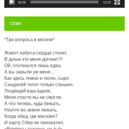
00:00
13:22
СТИХ
*Три вопроса в могиле*
Живот набит,а сердце стонет,
В дунье кто меня догонит?!
Ой, споткнулся лишь едва,
А вы зарыли уж меня…
Как здесь темно и тесно, сыро
Сандалей топот только слышен,
Уходящий ваш вдали,
Меня спасти вы не смогли.
А что теперь, куда бежать,
Неучто во земле лежать,
Когда обед, где магазин?
И карту Сбер не прихватил.
«Вопросы задаешь не ты!»