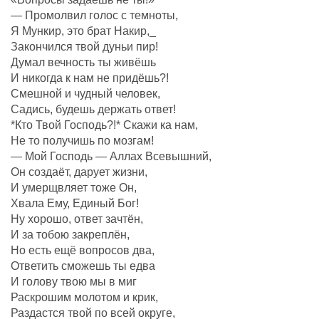
— Промолвил голос с темноты,
Я Мункир, это брат Накир,_
Закончился твой дуньи пир!
Думал вечность ты живёшь
И никогда к нам не придёшь?!
Смешной и чудный человек,
Садись, будешь держать ответ!
*Кто Твой Господь?!* Скажи ка нам,
Не то получишь по мозгам!
— Мой Господь — Аллах Всевышний,
Он создаëт, дарует жизни,
И умерщвляет тоже Он,
Хвала Ему, Единый Бог!
Ну хорошо, ответ зачтëн,
И за тобою закреплëн,
Но есть ещё вопросов два,
Ответить сможешь ты едва
И голову твою мы в миг
Раскрошим молотом и крик,
Раздастся твой по всей округе,