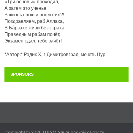
«Три основы» проходил,
А затем это ученье
В жизнь свою и воплотил?!
Поздравляем, раб Аллаха,
В Бáрзахе живи без страха,
Праведным рабам почëт,
Экзамен сдал, тебе зачёт!
*Автор:* Радик Х, г Димитровград, мечеть Нур
SPONSORS
Copyright © 2026
ЦДУМ Ульяновской области
- .