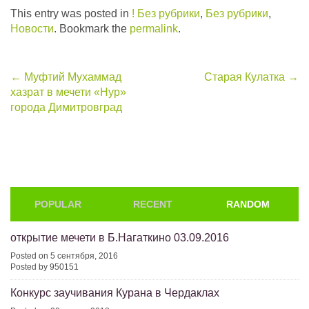
This entry was posted in
! Без рубрики
,
Без рубрики
,
Новости
. Bookmark the
permalink
.
Post
←
Муфтий Мухаммад
Старая Кулатка
→
хазрат в мечети «Нур»
navigation
города Димитровград
POPULAR
RECENT
RANDOM
открытие мечети в Б.Нагаткино 03.09.2016
Posted on 5 сентября, 2016
Posted by 950151
Конкурс заучивания Курана в Чердаклах