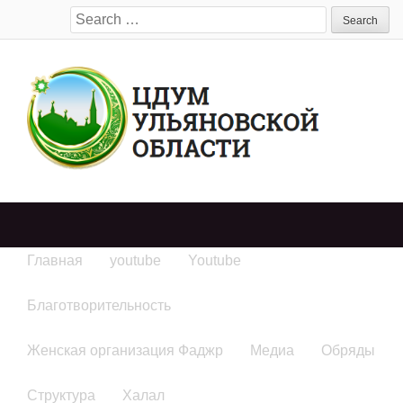
Search
for:
Главная
youtube
Youtube
Благотворительность
Женская организация Фаджр
Медиа
Обряды
Структура
Халал