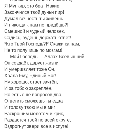
Я Мункир, это брат Накир,_
Закончился твой дуньи пир!
Думал вечность ты живёшь
И никогда к нам не придёшь?!
Смешной и чудный человек,
Садись, будешь держать ответ!
*Кто Твой Господь?!* Скажи ка нам,
Не то получишь по мозгам!
— Мой Господь — Аллах Всевышний,
Он создаëт, дарует жизни,
И умерщвляет тоже Он,
Хвала Ему, Единый Бог!
Ну хорошо, ответ зачтëн,
И за тобою закреплëн,
Но есть ещё вопросов два,
Ответить сможешь ты едва
И голову твою мы в миг
Раскрошим молотом и крик,
Раздастся твой по всей округе,
Вздрогнут звери все в испуге!