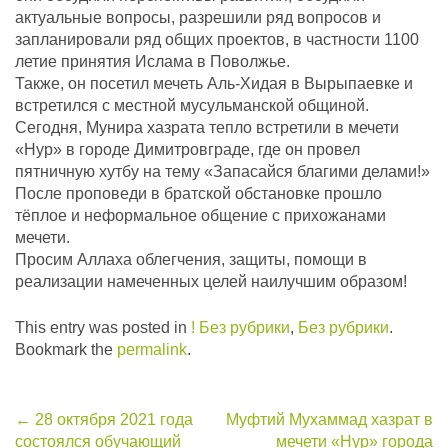
актуальные вопросы, разрешили ряд вопросов и
запланировали ряд общих проектов, в частности 1100
летие принятия Ислама в Поволжье.
Также, он посетил мечеть Аль-Хидая в Вырыпаевке и
встретился с местной мусульманской общиной.
Сегодня, Мунира хазрата тепло встретили в мечети
«Нур» в городе Димитровграде, где он провел
пятничную хутбу на тему «Запасайся благими делами!»
После проповеди в братской обстановке прошло
тёплое и неформальное общение с прихожанами
мечети.
Просим Аллаха облегчения, защиты, помощи в
реализации намеченных целей наилучшим образом!
This entry was posted in
! Без рубрики
,
Без рубрики
.
Bookmark the
permalink
.
Post
←
28 октября 2021 года
Муфтий Мухаммад хазрат в
состоялся обучающий
мечети «Нур» города