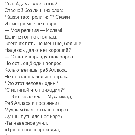
Сын Áдама, уже готов?
Отвечай без лишних слов:
*Какая твоя религия?* Скажи
И смотри мне не соври!
— Моя религия — Ислам!
Делится он по столпам,
Всего их пять, не меньше, больше,
Надеюсь дал ответ хороший?
— Ответ и вправду твой хорош,
Но есть ещё один вопрос,
Коль ответишь, раб Аллаха,
Не познаешь больше страха:
*Кто этот человек один,*
*С истиной что приходил?*
— Этот человек — Мухаммад,
Раб Аллаха и посланник,
Мудрым был, он наш пророк,
Сунны путь для нас изрёк
-Ты наверное учил,
«Три основы» проходил,