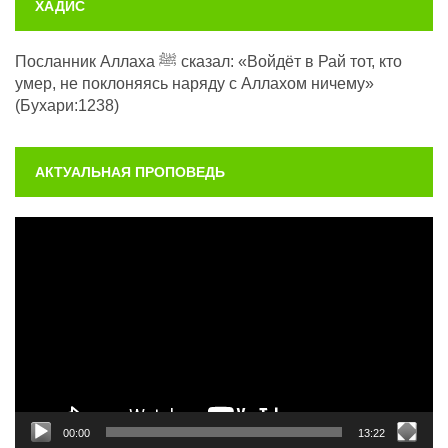
ХАДИС
Посланник Аллаха ﷺ сказал: «Войдёт в Рай тот, кто
умер, не поклоняясь наряду с Аллахом ничему»
(Бухари:1238)
АКТУАЛЬНАЯ ПРОПОВЕДЬ
Видеоплеер
00:00
13:22