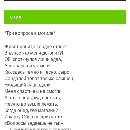
СТИХ
*Три вопроса в могиле*
Живот набит,а сердце стонет,
В дунье кто меня догонит?!
Ой, споткнулся лишь едва,
А вы зарыли уж меня…
Как здесь темно и тесно, сыро
Сандалей топот только слышен,
Уходящий ваш вдали,
Меня спасти вы не смогли.
А что теперь, куда бежать,
Неучто во земле лежать,
Когда обед, где магазин?
И карту Сбер не прихватил.
«Вопросы задаешь не ты!»
— Промолвил голос с темноты,