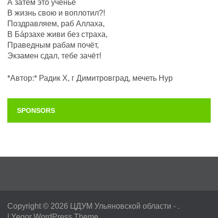
А затем это ученье
В жизнь свою и воплотил?!
Поздравляем, раб Аллаха,
В Бáрзахе живи без страха,
Праведным рабам почëт,
Экзамен сдал, тебе зачёт!
*Автор:* Радик Х, г Димитровград, мечеть Нур
SPONSORS
Copyright © 2026
ЦДУМ Ульяновской области
- .
|
Yegor WordPress Theme