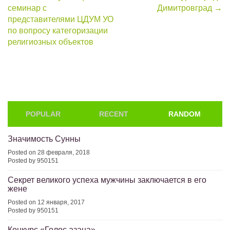
navigation
семинар с
Димитровград
→
представителями ЦДУМ УО
по вопросу категоризации
религиозных объектов
POPULAR
RECENT
RANDOM
Значимость Сунны
Posted on 28 февраля, 2018
Posted by 950151
Секрет великого успеха мужчины заключается в его
жене
Posted on 12 января, 2017
Posted by 950151
Конкурс «Голос азана»