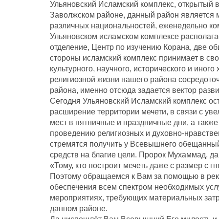
Ульяновский Исламский комплекс, открытый в 
Заволжском районе, данный район является 
различных национальностей, еженедельно ко
Ульяновском исламском комплексе располагае
отделение, Центр по изучению Корана, две 
стороны исламский комплекс принимает в св
культурного, научного, исторического и иного
религиозной жизни нашего района сосредото
района, именно отсюда задается вектор разв
Сегодня Ульяновский Исламский комплекс ост
расширение территории мечети, в связи с ув
мест в пятничные и праздничные дни, а такж
проведению религиозных и духовно-нравстве
стремятся получить у Всевышнего обещанный И
средств на благие цели. Пророк Мухаммад, да 
«Тому, кто построит мечеть даже с размер с 
Поэтому обращаемся к Вам за помощью в рек
обеспечения всем спектром необходимых услу
мероприятиях, требующих материальных затр
данном районе.