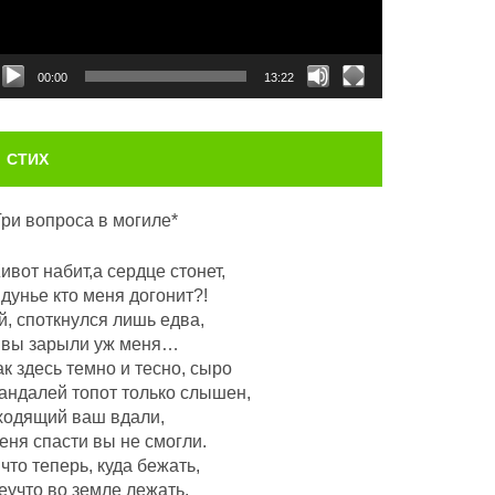
00:00
13:22
СТИХ
Три вопроса в могиле*
ивот набит,а сердце стонет,
 дунье кто меня догонит?!
й, споткнулся лишь едва,
 вы зарыли уж меня…
ак здесь темно и тесно, сыро
андалей топот только слышен,
ходящий ваш вдали,
еня спасти вы не смогли.
 что теперь, куда бежать,
еучто во земле лежать,