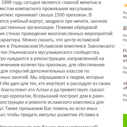
1999 году, сегодня является главной мечетью в
местом компактного проживания мусульман
Po
мплекс принимает свыше 1500 прихожан. В
Po
тся учебный корпус, медресе при мечети, заочное
общественные организации. Помимо обрядовой
оих стенах проведение многочисленных мероприятий
Po
 характера. Можно сказать, что центр исламской
Po
чен в Ульяновском Исламском комплексе Заволжского
Р
ития Ульяновского мусульманского сообщества.
м
ро нуждается в реконструкции, направленной на
о
еличением количества прихожан, для обеспечения
Po
е для открытий дополнительных классов по
Po
нных занятий. Мы обращаемся к людям, которые
«
м удел для тех, кто жертвует и расходует из своих
«
благословит его Аллах и да приветствует, сказал:
гнездо куропатки, Всевышний построит дом в раю».
Po
Po
онструкции и ремонте исламского комплекса для
г. Также призываем Вас помочь во всех иных
ат, чтобы придать импульс развитию Ислама в