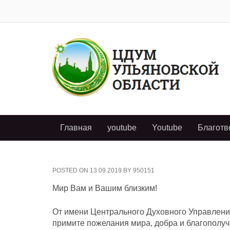
Главная
youtube
Youtube
Благотв
POSTED ON
13.09.2019
BY
950151
Мир Вам и Вашим близким!
От имени Центрального Духовного Управлени
примите пожелания мира, добра и благополуч