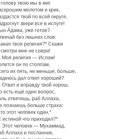
 голову твою мы в миг
аскрошим молотом и крик,
аздастся твой по всей округе,
здрогнут звери все в испуге!
ын Áдама, уже готов?
твечай без лишних слов:
Какая твоя религия?* Скажи
 смотри мне не соври!
 Моя религия — Ислам!
елится он по столпам,
сего их пять, не меньше, больше,
адеюсь дал ответ хороший?
 Ответ и вправду твой хорош,
о есть ещё один вопрос,
оль ответишь, раб Аллаха,
е познаешь больше страха:
Кто этот человек один,*
С истиной что приходил?*
 Этот человек — Мухаммад,
аб Аллаха и посланник,