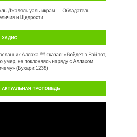
уль-Джаляль уаль-икрам — Обладатель
еличия и Щедрости
ХАДИС
анник Аллаха ﷺ сказал: «Войдёт в Рай тот,
то умер, не поклоняясь наряду с Аллахом
ичему» (Бухари:1238)
АКТУАЛЬНАЯ ПРОПОВЕДЬ
идеоплеер