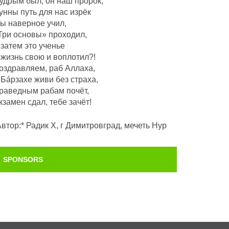
удрым был, он наш пророк,
унны путь для нас изрёк
Ты наверное учил,
Три основы» проходил,
 затем это ученье
 жизнь свою и воплотил?!
оздравляем, раб Аллаха,
 Бáрзахе живи без страха,
раведным рабам почëт,
кзамен сдал, тебе зачёт!
Автор:* Радик Х, г Димитровград, мечеть Нур
SPONSORS