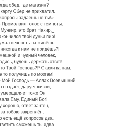
огда обед, где магазин?
 карту Сбер не прихватил.
Вопросы задаешь не ты!»
 Промолвил голос с темноты,
 Мункир, это брат Накир,_
акончился твой дуньи пир!
умал вечность ты живёшь
 никогда к нам не придёшь?!
мешной и чудный человек,
адись, будешь держать ответ!
Кто Твой Господь?!* Скажи ка нам,
е то получишь по мозгам!
 Мой Господь — Аллах Всевышний,
н создаëт, дарует жизни,
 умерщвляет тоже Он,
вала Ему, Единый Бог!
у хорошо, ответ зачтëн,
 за тобою закреплëн,
о есть ещё вопросов два,
тветить сможешь ты едва