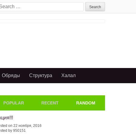
earch
or:
Обряды
Структура
Халал
POPULAR
RECENT
RANDOM
кция!!!
sted on 22 ноября, 2016
sted by 950151