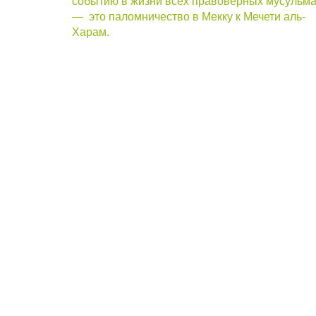
событию в жизни всех правоверных мусульм
— это паломничество в Мекку к Мечети аль-
Харам.