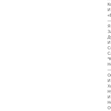
К
И
«
—
Я
З
Д
И
С
С
*
Н
—
О
И
Х
Н
И
Н
О