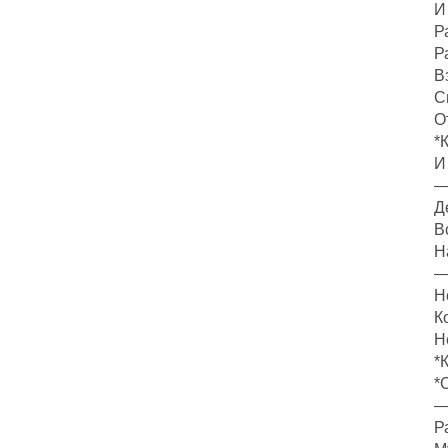
И
Р
Р
В
С
О
*
И
—
Д
В
Н
—
Н
К
Н
*
*
—
Р