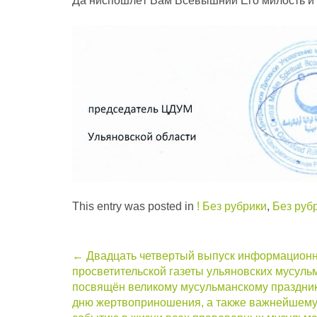
Да ниспошлёт Вам Всевышний Его милость и 
This entry was posted in
! Без рубрики
,
Без руб
Post
←
Двадцать четвертый выпуск информационн
просветительской газеты ульяновских мусуль
navigation
посвящён великому мусульманскому праздник
дню жертвоприношения, а также важнейшем