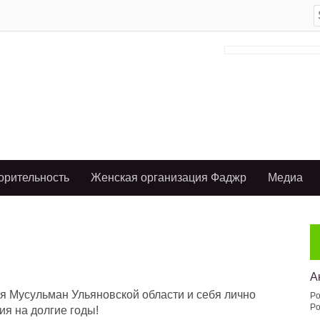
S
f
орительность
Женская организация Фаджр
Медиа
А
я Мусульман Ульяновской области и себя лично
Po
Po
ия на долгие годы!