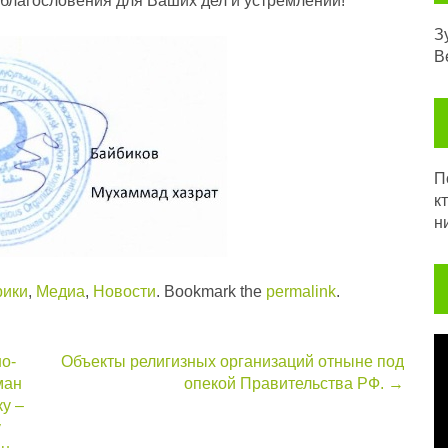
благословения для Ваших дел и устремлений!
З
В
Посл
к
н
рики
,
Медиа
,
Новости
. Bookmark the
permalink
.
В
о-
Объекты религизных организаций отныне под
ман
опекой Правительства РФ.
→
у –
у