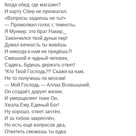
Когда обед, где магазин?
И карту Сбер не прихватил.
«Вопросы задаешь не ты!»
— Промолвил голос с темноты,
Я Мункир, это брат Накир,_
Закончился твой дуньи пир!
Думал вечность ты живёшь
И никогда к нам не придёшь?!
Смешной и чудный человек,
Садись, будешь держать ответ!
*Кто Твой Господь?!* Скажи ка нам,
Не то получишь по мозгам!
— Мой Господь — Аллах Всевышний,
Он создаëт, дарует жизни,
И умерщвляет тоже Он,
Хвала Ему, Единый Бог!
Ну хорошо, ответ зачтëн,
И за тобою закреплëн,
Но есть ещё вопросов два,
Ответить сможешь ты едва