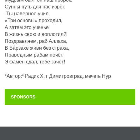
Сунны путь для нас изрёк
-Ты наверное учил,
«Три основы» проходил,
А затем это ученье
В жизнь свою и воплотил?!
Поздравляем, раб Аллаха,
В Бáрзахе живи без страха,
Праведным рабам почëт,
Экзамен сдал, тебе зачёт!
*Автор:* Радик Х, г Димитровград, мечеть Нур
SPONSORS