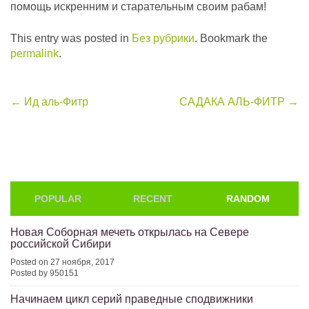
помощь искренним и старательным своим рабам!
This entry was posted in
Без рубрики
. Bookmark the
permalink
.
Post
←
Ид аль-Фитр
САДАКА АЛЬ-ФИТР
→
navigation
POPULAR
RECENT
RANDOM
Новая Соборная мечеть открылась на Севере
российской Сибири
Posted on 27 ноября, 2017
Posted by 950151
Начинаем цикл серий праведные сподвижники