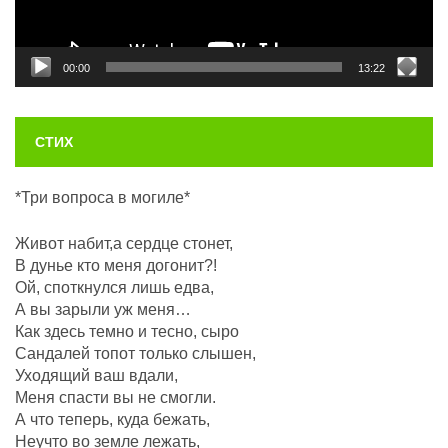
00:00
13:22
СТИХ
*Три вопроса в могиле*
Живот набит,а сердце стонет,
В дунье кто меня догонит?!
Ой, споткнулся лишь едва,
А вы зарыли уж меня…
Как здесь темно и тесно, сыро
Сандалей топот только слышен,
Уходящий ваш вдали,
Меня спасти вы не смогли.
А что теперь, куда бежать,
Неучто во земле лежать,