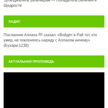
Зуль-Джаляль уаль-икрам — Обладатель Величия и
Щедрости
ХАДИС
Посланник Аллаха ﷺ сказал: «Войдёт в Рай тот, кто
умер, не поклоняясь наряду с Аллахом ничему»
(Бухари:1238)
АКТУАЛЬНАЯ ПРОПОВЕДЬ
Видеоплеер