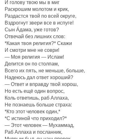
И голову твою мы в миг
Раскрошим молотом и крик,
Раздастся твой по всей округе,
Вздрогнут звери все в испуге!
Сын Áдама, уже готов?
Отвечай без лишних слов:
*Какая твоя религия?* Скажи
И смотри мне не соври!
— Моя религия — Ислам!
Делится он по столпам,
Всего их пять, не меньше, больше,
Надеюсь дал ответ хороший?
— Ответ и вправду твой хорош,
Но есть ещё один вопрос,
Коль ответишь, раб Аллаха,
Не познаешь больше страха:
*Кто этот человек один,*
*С истиной что приходил?*
— Этот человек — Мухаммад,
Раб Аллаха и посланник,
Мудрым был, он наш пророк,