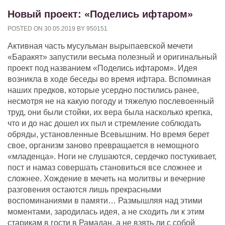
Новый проект: «Поделись ифтаром»
POSTED ON
30.05.2019
BY
950151
Активная часть мусульман вырыпаевской мечети
«Баракят» запустили весьма полезный и оригинальный
проект под названием «Поделись ифтаром». Идея
возникла в ходе беседы во время ифтара. Вспоминая
наших предков, которые усердно постились ранее,
несмотря не на какую погоду и тяжелую послевоенный
труд, они были стойки, их вера была насколько крепка,
что и до нас дошел их пыл и стремление соблюдать
обряды, установленные Всевышним. Но время берет
свое, организм заново превращается в немощного
«младенца». Ноги не слушаются, сердечко постукивает,
пост и намаз совершать становиться все сложнее и
сложнее. Хождение в мечеть на молитвы и вечерние
разговения остаются лишь прекрасными
воспоминаниями в памяти… Размышляя над этими
моментами, зародилась идея, а не сходить ли к этим
старикам в гости в Рамадан, а не взять ли с собой