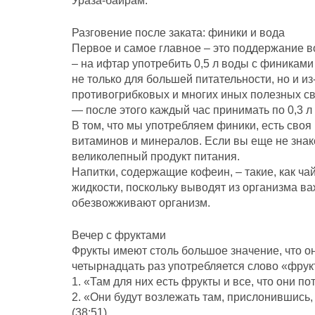
Ураза-байрам.
Разговение после заката: финики и вода
Первое и самое главное – это поддержание в
– на ифтар употребить 0,5 л воды с финиками
не только для большей питательности, но и и
противогрибковых и многих иных полезных св
— после этого каждый час принимать по 0,3 л 
В том, что мы употребляем финики, есть своя
витаминов и минералов. Если вы еще не знак
великолепный продукт питания.
Напитки, содержащие кофеин, – такие, как ча
жидкости, поскольку выводят из организма ва
обезвожживают организм.
Вечер с фруктами
Фрукты имеют столь большое значение, что он
четырнадцать раз употребляется слово «фрук
1. «Там для них есть фрукты и все, что они по
2. «Они будут возлежать там, прислонившись,
(38:51).