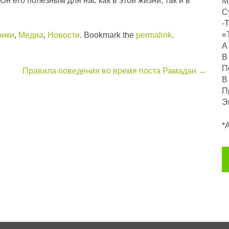
Он его полезным для нас как в этой жизни, так и в
М
С
-
«
рики
,
Медиа
,
Новости
. Bookmark the
permalink
.
А
В
П
Правила поведения во время поста Рамадан
→
В
П
Э
*