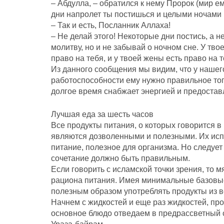
– Абдулла, – обратился к нему Пророк (мир ем
дни напролет ты постишься и целыми ночами
– Так и есть, Посланник Аллаха!
– Не делай этого! Некоторые дни постись, а н
молитву, но и не забывай о ночном сне. У твое
право на тебя, и у твоей жены есть право на т
Из данного сообщения мы видим, что у нашего
работоспособности ему нужно правильное топл
долгое время снабжает энергией и предоста
Лучшая еда за шесть часов
Все продукты питания, о которых говорится в
являются дозволенными и полезными. Их исп
питание, полезное для организма. Но следует 
сочетание должно быть правильным.
Если говорить с исламской точки зрения, то м
рациона питания. Имея минимальные базовы
полезным образом употреблять продукты из в
Начнем с жидкостей и еще раз жидкостей, пр
основное блюдо отведаем в предрассветный су