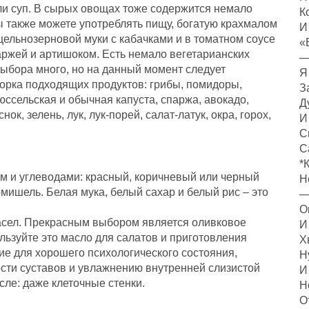
или суп. В сырых овощах тоже содержится немало
К
ы также можете употреблять пищу, богатую крахмалом
И
цельнозерновой муки с кабачками и в томатном соусе
«
ржей и артишоком. Есть немало вегетарианских
—
Выбора много, но на данный момент следует
Я
борка подходящих продуктов: грибы, помидоры,
З
рюссельская и обычная капуста, спаржа, авокадо,
Д
ок, зелень, лук, лук-порей, салат-латук, окра, горох,
И
С
С
*
ом и углеводами: красный, коричневый или черный
Н
рмишель. Белая мука, белый сахар и белый рис – это
—
О
асел. Прекрасным выбором является оливковое
И
ользуйте это масло для салатов и приготовления
Х
е для хорошего психологического состояния,
Н
сти суставов и увлажнению внутренней слизистой
И
асле: даже клеточные стенки.
Н
О