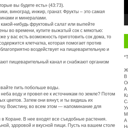
орые вы будете есть» (43:73).
ки, виноград, инжир, гранат. Фрукты – это самая
аминами и минералами.
 какой-нибудь фруктовый салат или выпейте
ены во времени, купите выжатый сок с мякотью:
е у вас есть возможность приготовить сок дома, то
х содержится клетчатка, которая помогает против
 благоприятно воздействует на пищеварительную и
*
вают пищеварительный канал и снабжают организм
Ж
В
О
ывайте пить побольше воды.
А
 неба воду и провел ее к источникам по земле? Потом
К
х цветов. Затем они вянут, и ты видишь их
С
ху. Воистину, во всем этом — напоминание для
У
М
 в Коране. В нее входят все съедобные растения.
А
ной, здоровой и вкусной пищи. Пусть на вашем столе
Н