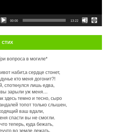
00:00
13:22
СТИХ
Три вопроса в могиле*
ивот набит,а сердце стонет,
 дунье кто меня догонит?!
й, споткнулся лишь едва,
 вы зарыли уж меня…
ак здесь темно и тесно, сыро
андалей топот только слышен,
ходящий ваш вдали,
еня спасти вы не смогли.
 что теперь, куда бежать,
еучто во земле лежать,