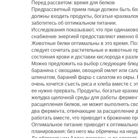
Перед рассветом: время для белков
Предрассветный прием пищи должен быть бог
должны входить продукты, богатые крахмалом 
заботитесь об оптимальном питании.
Исследования показывают, что при одинаков
снабжение энергией предоставляют именно бе
Животные белки оптимальны в это время. По
следует сочетать растительные и животные 
состояния крови и доставки кислорода к разл
Можно предложить на выбор следующие блюд
баранина с овощами, овощной омлет или салат
шпинатом, бараний фарш с салатом из окры. 
очень хочется съесть риса и хлеба вместе с 
ее нужно прервать. Продукты, богатые крахмал
желудка щелочной среды для работы фермент
расщепления белков, не может выполнять сво
два фермента, отвечающие за расщепление д
работать вместе, что приводит к брожению п
Оптимальное питание приводит к оптимально
планирования: без него мы обречены на неуда