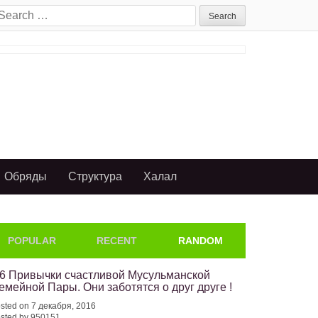
earch
or:
Обряды
Структура
Халал
POPULAR
RECENT
RANDOM
/6 Привычки счастливой Мусульманской
емейной Пары. Они заботятся о друг друге !
sted on 7 декабря, 2016
sted by 950151