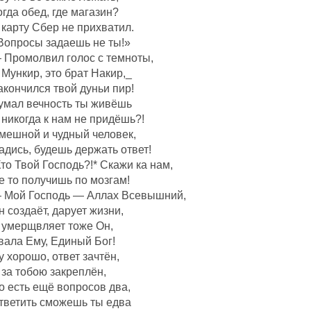
огда обед, где магазин?
 карту Сбер не прихватил.
Вопросы задаешь не ты!»
 Промолвил голос с темноты,
 Мункир, это брат Накир,_
акончился твой дуньи пир!
умал вечность ты живёшь
 никогда к нам не придёшь?!
мешной и чудный человек,
адись, будешь держать ответ!
Кто Твой Господь?!* Скажи ка нам,
е то получишь по мозгам!
 Мой Господь — Аллах Всевышний,
н создаëт, дарует жизни,
 умерщвляет тоже Он,
вала Ему, Единый Бог!
у хорошо, ответ зачтëн,
 за тобою закреплëн,
о есть ещё вопросов два,
тветить сможешь ты едва