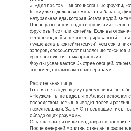
3. «Для вас там – многочисленные фрукты, кот
К тому же отдельно упоминаются бананы, фини
натуральная еда, которая богата водой, вит
После разговения водой и финиками съешьте
фруктовый сок или коктейль. Если вы огранич
неоднородный и неконцентрированный. Если ж
лучше делать коктейли (смузи), чем сок, в ни
запоров, способствует выведению токсинов и
кровеносную систему организма.
Фрукты усваиваются быстрее овощей, откры
энергией, витаминами и минералами.
Растительная пища
Готовясь к следующему приему пищи, не заб
«Неужели ты не видел, что Аллах ниспослал с
посредством нее Он выводит посевы различны
пожелтевшими. Затем Он превращает их в тру
обладающих разумом».
О растительной пище неоднократно говорится
После вечерней молитвы отведайте раститель