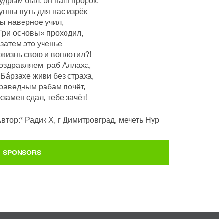
удрым был, он наш пророк,
унны путь для нас изрёк
Ты наверное учил,
Три основы» проходил,
 затем это ученье
 жизнь свою и воплотил?!
оздравляем, раб Аллаха,
 Бáрзахе живи без страха,
раведным рабам почëт,
кзамен сдал, тебе зачёт!
Автор:* Радик Х, г Димитровград, мечеть Нур
SPONSORS