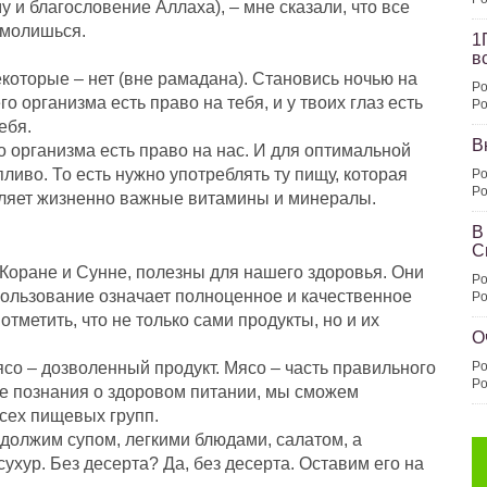
у и благословение Аллаха), – мне сказали, что все
 молишься.
1
в
екоторые – нет (вне рамадана). Становись ночью на
Po
го организма есть право на тебя, и у твоих глаз есть
Po
ебя.
В
 организма есть право на нас. И для оптимальной
иво. То есть нужно употреблять ту пищу, которая
Po
Po
вляет жизненно важные витамины и минералы.
В
С
 Коране и Сунне, полезны для нашего здоровья. Они
Po
ользование означает полноценное и качественное
Po
отметить, что не только сами продукты, но и их
О
ясо – дозволенный продукт. Мясо – часть правильного
Po
Po
е познания о здоровом питании, мы сможем
сех пищевых групп.
одолжим супом, легкими блюдами, салатом, а
хур. Без десерта? Да, без десерта. Оставим его на