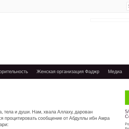
S
f
орительность
Женская организация Фаджр
Медиа
5
, тела и души. Нам, хвала Аллаху, дарован
С
тся процитировать сообщение от Абдуллы ибн Амра
ари:
Po
Po