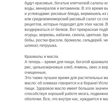
будут красивые, богатые клетчаткой салаты 
воды, минералов и витаминов. В это время в
и углеводами: рисовые блюда, вермишель из 
или средиземноморский рисовый салат со спа
рецептов, которые подходят для этих часов. 
воздержаться от белков. Вот прекрасная под
огурцы, морковь, кабачки, свекла, цветная, б
бобы, ростки фасоли, брокколи, сельдерей, чесн
шпинат, петрушка.
Крахмалы и масла
А теперь – время для пищи, богатой крахмал
рис, цельнозерновые хлеб, ячмень, овес и ве
очищенные,
Это также лучшее время для растительных м
масло: об оливках говорится и в Коране! Исп
пищи. Здоровое масло имеет большое значени
способствуя хорошей работе мозга, подвижно
оболочки. Все, что внутри нас, нуждается в м