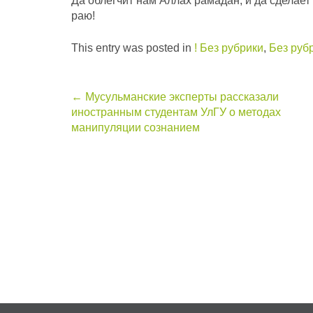
Да облегчит нам Аллах рамадан, и да сделает 
раю!
This entry was posted in
! Без рубрики
,
Без руб
Post
←
Мусульманские эксперты рассказали
иностранным студентам УлГУ о методах
navigation
манипуляции сознанием