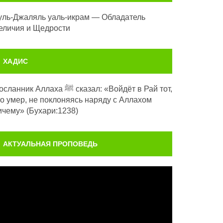
уль-Джаляль уаль-икрам — Обладатель
еличия и Щедрости
ХАДИС
анник Аллаха ﷺ сказал: «Войдёт в Рай тот,
то умер, не поклоняясь наряду с Аллахом
ичему» (Бухари:1238)
АКТУАЛЬНАЯ ПРОПОВЕДЬ
идеоплеер