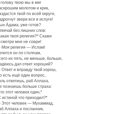
 голову твою мы в миг
аскрошим молотом и крик,
аздастся твой по всей округе,
здрогнут звери все в испуге!
ын Áдама, уже готов?
твечай без лишних слов:
Какая твоя религия?* Скажи
 смотри мне не соври!
 Моя религия — Ислам!
елится он по столпам,
сего их пять, не меньше, больше,
адеюсь дал ответ хороший?
 Ответ и вправду твой хорош,
о есть ещё один вопрос,
оль ответишь, раб Аллаха,
е познаешь больше страха:
Кто этот человек один,*
С истиной что приходил?*
 Этот человек — Мухаммад,
аб Аллаха и посланник,