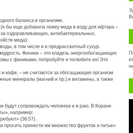
З
В
одного баланса в организме.
 (я бы еще добавила ложку меда в воду для ифтара –
з-за оздоравливающих, антибактериальных,
ойств меда);
воды, в том числе и в предрассветный сухур.
 мудрость. Финики – это кладезь энергообогащающих
Посл
омы с финиками, попробуйте и полюбите их! Это
к
н
й и кофе, – не считаются за обогащающие организм
жные минералы (магний и пр.) и витамины, а также
В
и будут сопровождать человека и в раю. В Коране
ты», например:
требуют» (36:57).
 и просить принести им множество фруктов и питье»