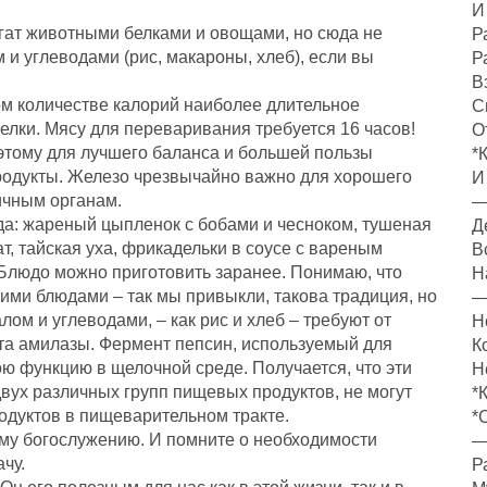
И
ат животными белками и овощами, но сюда не
Р
и углеводами (рис, макароны, хлеб), если вы
Р
В
ом количестве калорий наиболее длительное
С
лки. Мясу для переваривания требуется 16 часов!
О
этому для лучшего баланса и большей пользы
*
продукты. Железо чрезвычайно важно для хорошего
И
ичным органам.
—
а: жареный цыпленок с бобами и чесноком, тушеная
Д
, тайская уха, фрикадельки в соусе с вареным
В
Блюдо можно приготовить заранее. Понимаю, что
Н
этими блюдами – так мы привыкли, такова традиция, но
—
ом и углеводами, – как рис и хлеб – требуют от
Н
а амилазы. Фермент пепсин, используемый для
К
ю функцию в щелочной среде. Получается, что эти
Н
вух различных групп пищевых продуктов, не могут
*
родуктов в пищеварительном тракте.
*
му богослужению. И помните о необходимости
—
чу.
Р