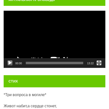
Видеоплеер
00:00
13:22
СТИХ
*Три вопроса в могиле*
Живот набит,а сердце стонет,