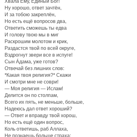
Хвала Ему, Единый Бог!
Ну хорошо, ответ зачтëн,
И за тобою закреплëн,
Но есть ещё вопросов два,
Ответить сможешь ты едва
И голову твою мы в миг
Раскрошим молотом и крик,
Раздастся твой по всей округе,
Вздрогнут звери все в испуге!
Сын Áдама, уже готов?
Отвечай без лишних слов:
*Какая твоя религия?* Скажи
И смотри мне не соври!
— Моя религия — Ислам!
Делится он по столпам,
Всего их пять, не меньше, больше,
Надеюсь дал ответ хороший?
— Ответ и вправду твой хорош,
Но есть ещё один вопрос,
Коль ответишь, раб Аллаха,
Не познаешь больше страха: