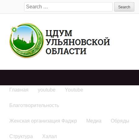
Search
for:
Главная
youtube
Youtube
Благотворительность
Женская организация Фаджр
Медиа
Обряды
Структура
Халал