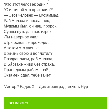
*Кто этот человек один,*
*С истиной что приходил?*
— Этот человек — Мухаммад,
Раб Аллаха и посланник,
Мудрым был, он наш пророк,
Сунны путь для нас изрёк
-Ты наверное учил,
«Три основы» проходил,
А затем это ученье
В жизнь свою и воплотил?!
Поздравляем, раб Аллаха,
В Бáрзахе живи без страха,
Праведным рабам почëт,
Экзамен сдал, тебе зачёт!
*Автор:* Радик Х, г Димитровград, мечеть Нур
SPONSORS