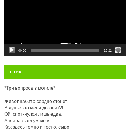
00:00
13:22
СТИХ
*Три вопроса в могиле*
Живот набит,а сердце стонет,
В дунье кто меня догонит?!
Ой, споткнулся лишь едва,
А вы зарыли уж меня…
Как здесь темно и тесно, сыро