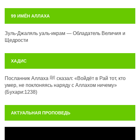
99 ИМЁН АЛЛАХА
Зуль-Джаляль уаль-икрам — Обладатель Величия и
Щедрости
ХАДИС
Посланник Аллаха ﷺ сказал: «Войдёт в Рай тот, кто
умер, не поклоняясь наряду с Аллахом ничему»
(Бухари:1238)
АКТУАЛЬНАЯ ПРОПОВЕДЬ
Видеоплеер