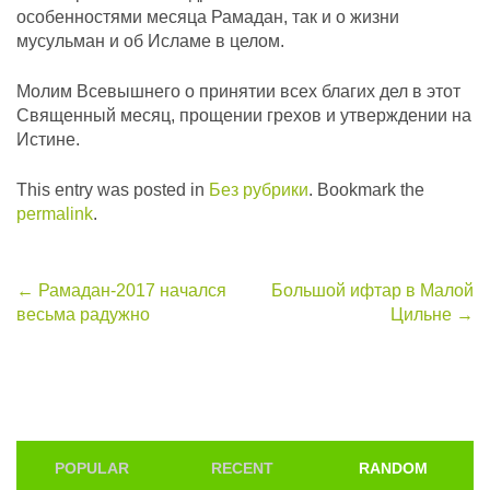
особенностями месяца Рамадан, так и о жизни
мусульман и об Исламе в целом.
Молим Всевышнего о принятии всех благих дел в этот
Священный месяц, прощении грехов и утверждении на
Истине.
This entry was posted in
Без рубрики
. Bookmark the
permalink
.
Post
←
Рамадан-2017 начался
Большой ифтар в Малой
весьма радужно
Цильне
→
navigation
POPULAR
RECENT
RANDOM