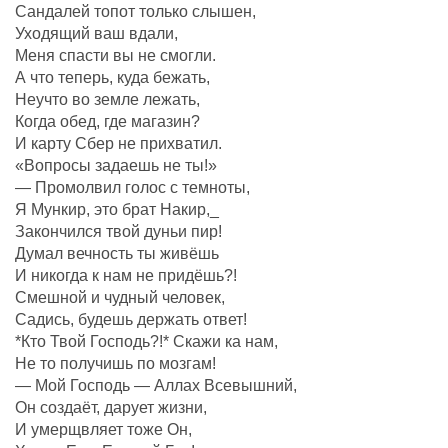
Сандалей топот только слышен,
Уходящий ваш вдали,
Меня спасти вы не смогли.
А что теперь, куда бежать,
Неучто во земле лежать,
Когда обед, где магазин?
И карту Сбер не прихватил.
«Вопросы задаешь не ты!»
— Промолвил голос с темноты,
Я Мункир, это брат Накир,_
Закончился твой дуньи пир!
Думал вечность ты живёшь
И никогда к нам не придёшь?!
Смешной и чудный человек,
Садись, будешь держать ответ!
*Кто Твой Господь?!* Скажи ка нам,
Не то получишь по мозгам!
— Мой Господь — Аллах Всевышний,
Он создаëт, дарует жизни,
И умерщвляет тоже Он,