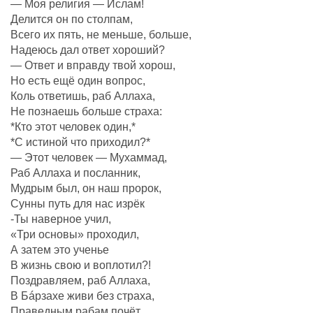
— Моя религия — Ислам!
Делится он по столпам,
Всего их пять, не меньше, больше,
Надеюсь дал ответ хороший?
— Ответ и вправду твой хорош,
Но есть ещё один вопрос,
Коль ответишь, раб Аллаха,
Не познаешь больше страха:
*Кто этот человек один,*
*С истиной что приходил?*
— Этот человек — Мухаммад,
Раб Аллаха и посланник,
Мудрым был, он наш пророк,
Сунны путь для нас изрёк
-Ты наверное учил,
«Три основы» проходил,
А затем это ученье
В жизнь свою и воплотил?!
Поздравляем, раб Аллаха,
В Бáрзахе живи без страха,
Праведным рабам почëт,