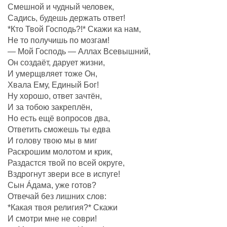
Смешной и чудный человек,
Садись, будешь держать ответ!
*Кто Твой Господь?!* Скажи ка нам,
Не то получишь по мозгам!
— Мой Господь — Аллах Всевышний,
Он создаëт, дарует жизни,
И умерщвляет тоже Он,
Хвала Ему, Единый Бог!
Ну хорошо, ответ зачтëн,
И за тобою закреплëн,
Но есть ещё вопросов два,
Ответить сможешь ты едва
И голову твою мы в миг
Раскрошим молотом и крик,
Раздастся твой по всей округе,
Вздрогнут звери все в испуге!
Сын Áдама, уже готов?
Отвечай без лишних слов:
*Какая твоя религия?* Скажи
И смотри мне не соври!