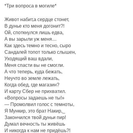
*Три вопроса в могиле*
Живот набит,а сердце стонет,
В дунье кто меня догонит?!
Ой, споткнулся лишь едва,
А вы зарыли уж меня…
Как здесь темно и тесно, сыро
Сандалей топот только слышен,
Уходящий ваш вдали,
Меня спасти вы не смогли.
А что теперь, куда бежать,
Неучто во земле лежать,
Когда обед, где магазин?
И карту Сбер не прихватил.
«Вопросы задаешь не ты!»
— Промолвил голос с темноты,
Я Мункир, это брат Накир,_
Закончился твой дуньи пир!
Думал вечность ты живёшь
И никогда к нам не придёшь?!