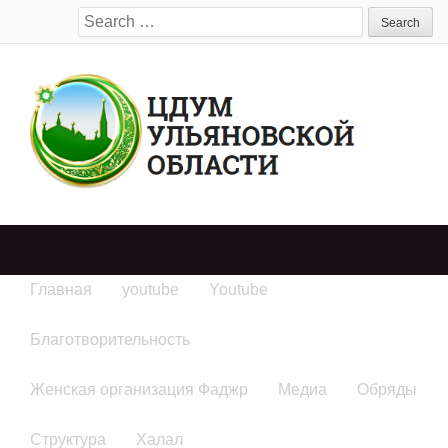
Search
for:
Главная
youtube
Youtube
Благотворительность
Женская организация Фаджр
Медиа
Обряды
Структура
Халал