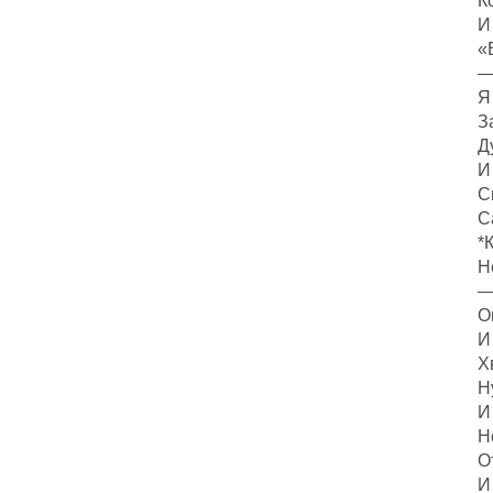
К
И
«
—
Я
З
Д
И
С
С
*
Н
—
О
И
Х
Н
И
Н
О
И