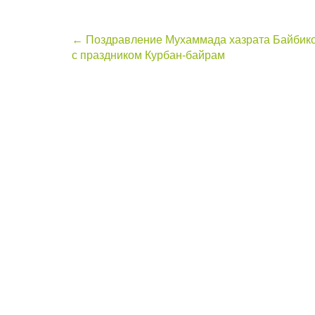
Post
←
Поздравление Мухаммада хазрата Байбик
с праздником Курбан-байрам
navigation