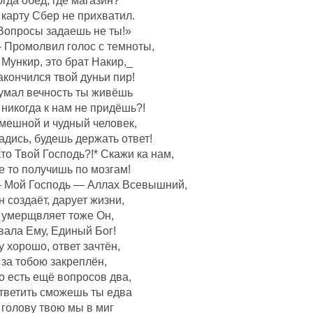
огда обед, где магазин?
 карту Сбер не прихватил.
Вопросы задаешь не ты!»
 Промолвил голос с темноты,
 Мункир, это брат Накир,_
акончился твой дуньи пир!
умал вечность ты живёшь
 никогда к нам не придёшь?!
мешной и чудный человек,
адись, будешь держать ответ!
Кто Твой Господь?!* Скажи ка нам,
е то получишь по мозгам!
 Мой Господь — Аллах Всевышний,
н создаëт, дарует жизни,
 умерщвляет тоже Он,
вала Ему, Единый Бог!
у хорошо, ответ зачтëн,
 за тобою закреплëн,
о есть ещё вопросов два,
тветить сможешь ты едва
 голову твою мы в миг