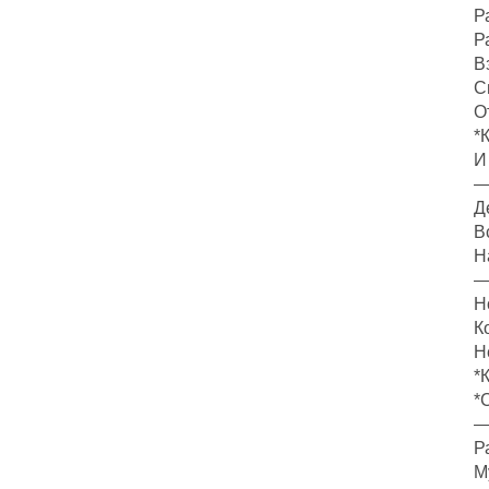
Р
Р
В
С
О
*
И
—
Д
В
Н
—
Н
К
Н
*
*
—
Р
М