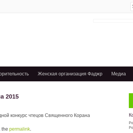
S
f
орительность
Женская организация Фаджр
Медиа
а 2015
К
дной конкурс чтецов Священного Корана
Po
Po
 the
permalink
.