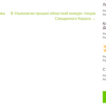
Л
Po
ова
В Ульяновске прошел областной конкурс чтецов
Po
Священного Корана
→
К
Д
Po
Po
Po
Po
С
Po
Po