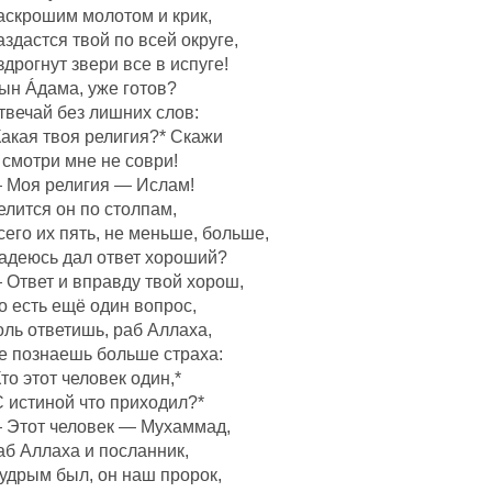
аскрошим молотом и крик,
аздастся твой по всей округе,
здрогнут звери все в испуге!
ын Áдама, уже готов?
твечай без лишних слов:
Какая твоя религия?* Скажи
 смотри мне не соври!
 Моя религия — Ислам!
елится он по столпам,
сего их пять, не меньше, больше,
адеюсь дал ответ хороший?
 Ответ и вправду твой хорош,
о есть ещё один вопрос,
оль ответишь, раб Аллаха,
е познаешь больше страха:
Кто этот человек один,*
С истиной что приходил?*
 Этот человек — Мухаммад,
аб Аллаха и посланник,
удрым был, он наш пророк,