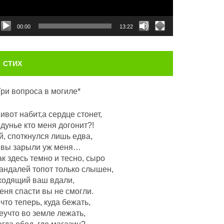
00:00
13:22
СТИХ
Три вопроса в могиле*
ивот набит,а сердце стонет,
 дунье кто меня догонит?!
й, споткнулся лишь едва,
 вы зарыли уж меня…
ак здесь темно и тесно, сыро
андалей топот только слышен,
ходящий ваш вдали,
еня спасти вы не смогли.
 что теперь, куда бежать,
еучто во земле лежать,