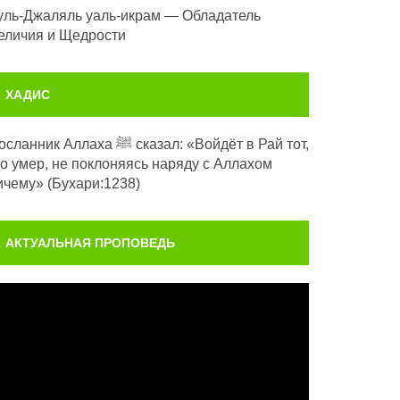
уль-Джаляль уаль-икрам — Обладатель
еличия и Щедрости
ХАДИС
анник Аллаха ﷺ сказал: «Войдёт в Рай тот,
то умер, не поклоняясь наряду с Аллахом
ичему» (Бухари:1238)
АКТУАЛЬНАЯ ПРОПОВЕДЬ
идеоплеер