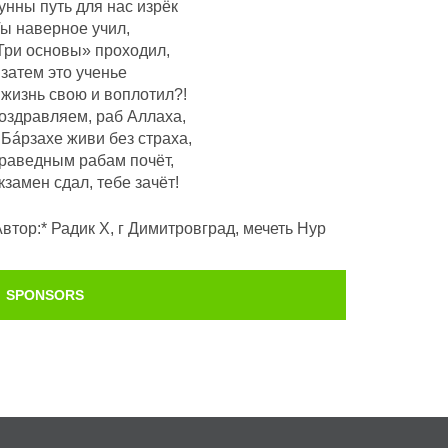
унны путь для нас изрёк
Ты наверное учил,
Три основы» проходил,
 затем это ученье
 жизнь свою и воплотил?!
оздравляем, раб Аллаха,
 Бáрзахе живи без страха,
раведным рабам почëт,
кзамен сдал, тебе зачёт!
Автор:* Радик Х, г Димитровград, мечеть Нур
SPONSORS